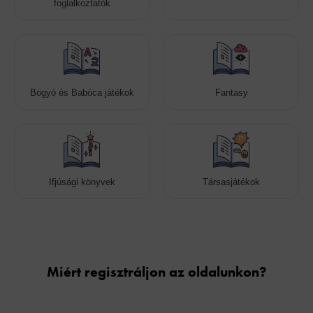
foglalkoztatók
Bogyó és Babóca játékok
Fantasy
Ifjúsági könyvek
Társasjátékok
Cookies
Miért regisztráljon az oldalunkon?