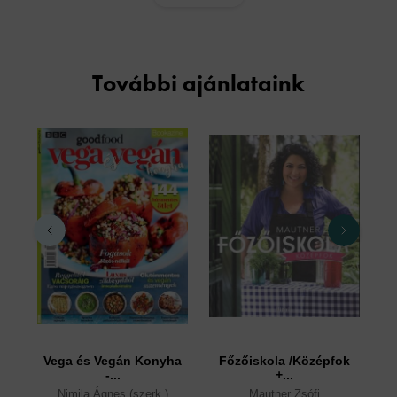
További ajánlataink
Vega és Vegán Konyha
Főzőiskola /Középfok
S
-...
+...
Nimila Ágnes (szerk.)
Mautner Zsófi