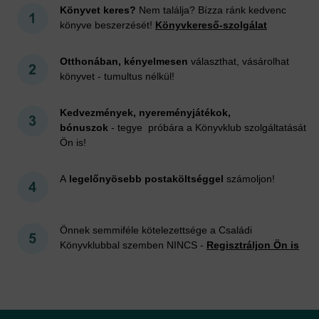
Könyvet keres?
Nem találja? Bízza ránk kedvenc
könyve beszerzését!
Könyvkereső-szolgálat
Otthonában, kényelmesen
választhat, vásárolhat
könyvet - tumultus nélkül!
Kedvezmények, nyereményjátékok,
bónuszok
- tegye próbára a Könyvklub szolgáltatását
Ön is!
A
legelőnyösebb postaköltséggel
számoljon!
Önnek semmiféle kötelezettsége a Családi
Könyvklubbal szemben NINCS -
Regisztráljon Ön is