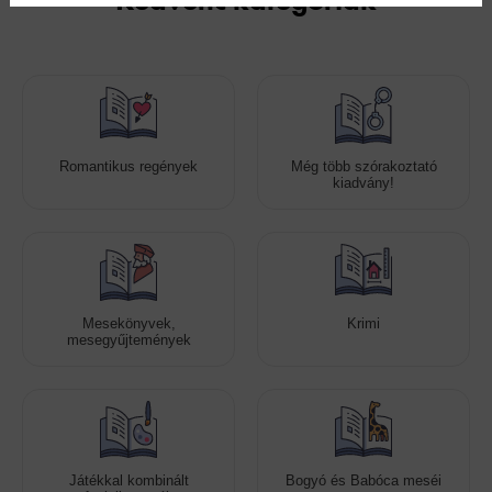
Kedvenc kategóriák
Romantikus regények
Még több szórakoztató
kiadvány!
Mesekönyvek,
Krimi
mesegyűjtemények
Játékkal kombinált
Bogyó és Babóca meséi