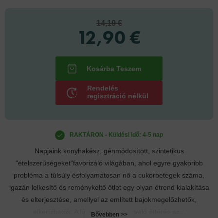
14,19 €
12,90 €
Rendelés
regisztráció nélkül
RAKTÁRON - Küldési idő: 4-5 nap
Napjaink konyhakész, génmódosított, szintetikus
"ételszerűségeket"favorizáló világában, ahol egyre gyakoribb
probléma a túlsúly ésfolyamatosan nő a cukorbetegek száma,
igazán lelkesítő és reménykeltő ötlet egy olyan étrend kialakítása
és elterjesztése, amellyel az említett bajokmegelőzhetők,
elkerülhetők. A lúgosító étrendre való áttérés az...
Bővebben >>