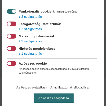
energiaszint és egy életre szóló megújulás! Sosem volt egyszerűbb
csábítóan egészséges ételeket készíteni!
Funkcionális cookie-k
(mindig szükséges)
2 szolgáltatás
Adatok
Látogatotsági statisztikák
2 szolgáltatás
Marketing információk
2 szolgáltatás
Kötésmód:
Oldalszám:
Hirdetés megjelenítése
keménytábla
194
1 szolgáltatás
Az összes cookie
Kiadás dátuma:
2017
Az összes cookie engedélyezése/letiltása, kivéve a feltétlenül
szükségeseket.
Az összes elutasítása
A kiválasztottak elfogadása
Az összes elfogadása