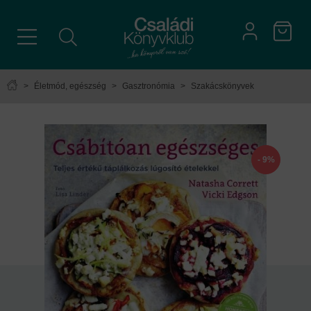
>
Életmód, egészség
>
Gasztronómia
>
Szakácskönyvek
- 9%