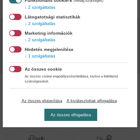
Adatok
Funkcionális cookie-k
(mindig szükséges)
2 szolgáltatás
Látogatotsági statisztikák
2 szolgáltatás
Kötésmód:
Oldalszám:
Marketing információk
puha kötés
24
2 szolgáltatás
Hirdetés megjelenítése
Kiadás dátuma:
Méret:
1 szolgáltatás
2025
30x21 cm
Az összes cookie
Az összes cookie engedélyezése/letiltása, kivéve a feltétlenül
szükségeseket.
Az összes elutasítása
A kiválasztottak elfogadása
Kedvenc kategóriák
Az összes elfogadása