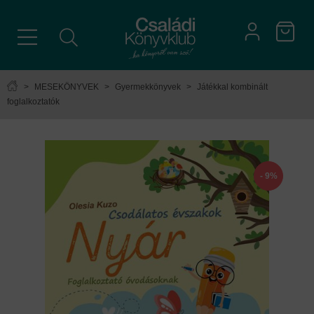
>
MESEKÖNYVEK
>
Gyermekkönyvek
>
Játékkal kombinált
foglalkoztatók
- 9%