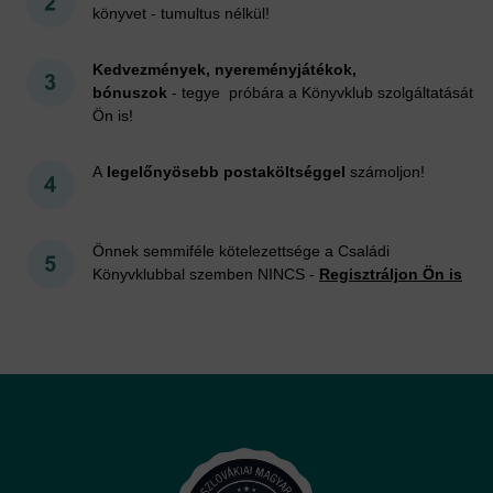
könyvet - tumultus nélkül!
Kedvezmények, nyereményjátékok,
bónuszok
- tegye próbára a Könyvklub szolgáltatását
Ön is!
A
legelőnyösebb postaköltséggel
számoljon!
Önnek semmiféle kötelezettsége a Családi
Könyvklubbal szemben NINCS -
Regisztráljon Ön is