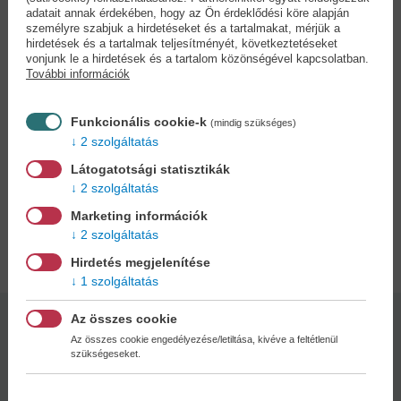
éjszakai csomagszortírozó, futár és így tovább. Kötetében a saját
adatait annak érdekében, hogy az Ön érdeklődési köre alapján
történetét meséli el, a gig economy („haknigazdaság” vagy
személyre szabjuk a hirdetéseket és a tartalmakat, mérjük a
„platformgazdaság”) többnyire projektalapon dolgozó, alulfizetett
hirdetések és a tartalmak teljesítményét, következtetéseket
vonjunk le a hirdetések és a tartalom közönségével kapcsolatban.
munkavállalójának a történetét, amely világszerte több száz millió
További információk
ember osztályrésze. Memoárjában ugyanakkor nemcsak egy
rendkívül kiszolgáltatott életforma tárul a szemünk elé, hanem egy
érzékeny, szabadságvágytól fűtött fiatalember portréja is.
Funkcionális cookie-k
(mindig szükséges)
2 szolgáltatás
Hú Ánján könyve Kínában nagy sikert aratott, és világszerte is
bestsellerré vált, az eladott példányok száma 2025-ben már
Látogatotsági statisztikák
megközelítette a kétmilliót.
2 szolgáltatás
Marketing információk
2 szolgáltatás
Adatok
Hirdetés megjelenítése
1 szolgáltatás
Az összes cookie
Kötésmód:
Oldalszám:
Az összes cookie engedélyezése/letiltása, kivéve a feltétlenül
puha kötés
368
szükségeseket.
Kiadás dátuma: