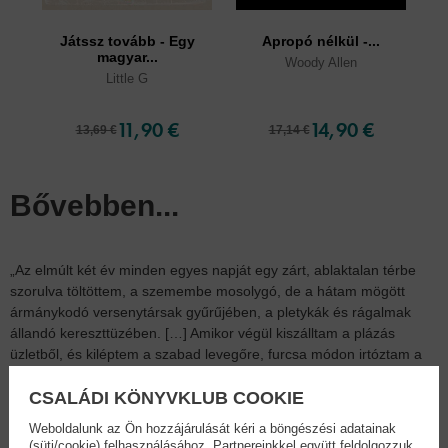
Játssz tovább - Egy
Apropó nélkül -...
magyar...
Woody Allen
Little G
11,90 €
14,90 €
13,69 €
17,14 €
Bővebben...
„Az elmúlt két év minden egyes napját egy zárt, ablaktalan térbe
szorulva töltöttem, a szemembe mosolygó, de a hátam mögött
ármánykodó versenytársak gyűrűjében, a pletykák és rágalmak
állandó kereszttüzében. […] Amikor végül kiszálltam a plázás
üzletből, és kiléptem a szabad levegőre, furcsa módon irtóztam a
fénytől. Túl sokáig voltam távol a naptól.”
CSALÁDI KÖNYVKLUB COOKIE
Hú Ánján tizenkilenc különböző munkát végzett Kína különböző
Weboldalunk az Ön hozzájárulását kéri a böngészési adatainak
városai közt vándorolva: volt kisbolti eladó, kerékpár-kereskedő,
(süti/cookie) felhasználásához. Partnereinkkel együtt feldolgozzuk