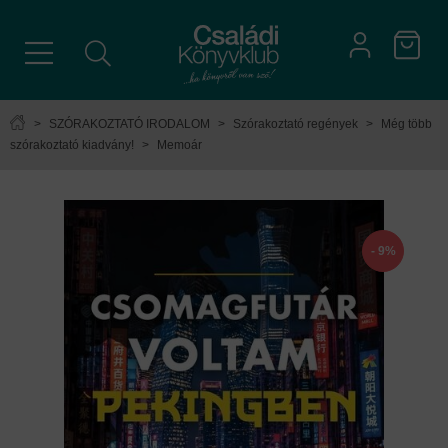
>
SZÓRAKOZTATÓ IRODALOM
>
Szórakoztató regények
>
Még több
szórakoztató kiadvány!
>
Memoár
- 9%