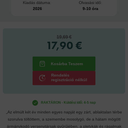
Kiadás dátuma:
Olvasási idő:
2026
9-10 óra
19,69 €
17,90 €
Rendelés
regisztráció nélkül
RAKTÁRON - Küldési idő: 4-5 nap
„Az elmúlt két év minden egyes napját egy zárt, ablaktalan térbe
szorulva töltöttem, a szemembe mosolygó, de a hátam mögött
ármánykodó versenytársak gyűrűjében, a pletykák és rágalmak