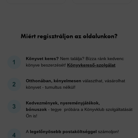
Cookies
Miért regisztráljon az oldalunkon?
Könyvet keres?
Nem találja? Bízza ránk kedvenc
könyve beszerzését!
Könyvkereső-szolgálat
Otthonában, kényelmesen
választhat, vásárolhat
könyvet - tumultus nélkül!
Kedvezmények, nyereményjátékok,
bónuszok
- tegye próbára a Könyvklub szolgáltatását
Ön is!
A
legelőnyösebb postaköltséggel
számoljon!