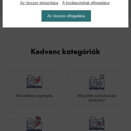
Az összes elutasítása
A kiválasztottak elfogadása
2026
Az összes elfogadása
Kedvenc kategóriák
Romantikus regények
Még több szórakoztató
kiadvány!