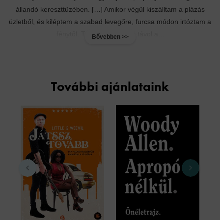
állandó kereszttüzében. […] Amikor végül kiszálltam a plázás
üzletből, és kiléptem a szabad levegőre, furcsa módon irtóztam a
fénytől. Túl sokáig voltam távol a...
Bővebben >>
További ajánlataink