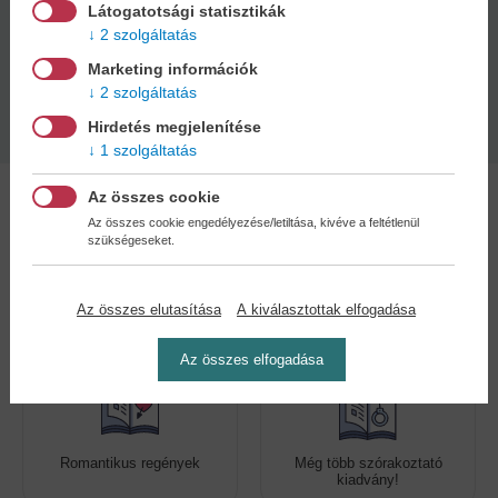
Oldalszám:
Kiadás dátuma:
Látogatotsági statisztikák
14 oldal
2024
2 szolgáltatás
Marketing információk
2 szolgáltatás
Méret:
30x25 cm
Hirdetés megjelenítése
1 szolgáltatás
Az összes cookie
Az összes cookie engedélyezése/letiltása, kivéve a feltétlenül
szükségeseket.
Kedvenc kategóriák
Az összes elutasítása
A kiválasztottak elfogadása
Az összes elfogadása
Romantikus regények
Még több szórakoztató
kiadvány!