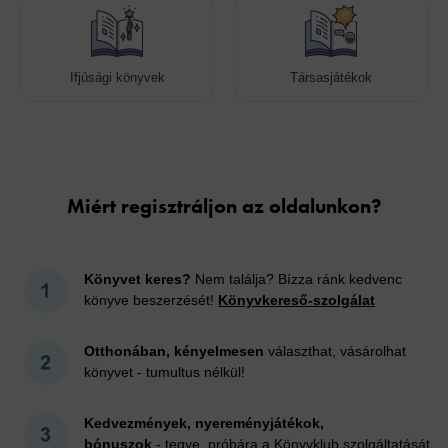
Ifjúsági könyvek
Társasjátékok
Cookies
Miért regisztráljon az oldalunkon?
Könyvet keres?
Nem találja? Bízza ránk kedvenc
könyve beszerzését!
Könyvkereső-szolgálat
Otthonában, kényelmesen
választhat, vásárolhat
könyvet - tumultus nélkül!
Kedvezmények, nyereményjátékok,
bónuszok
- tegye próbára a Könyvklub szolgáltatását