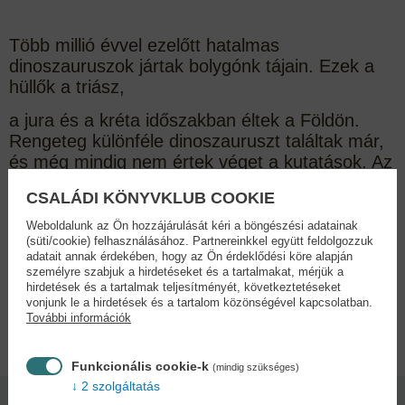
Több millió évvel ezelőtt hatalmas
dinoszauruszok jártak bolygónk tájain. Ezek a
hüllők a triász,
a jura és a kréta időszakban éltek a Földön.
Rengeteg különféle dinoszauruszt találtak már,
és még mindig nem értek véget a kutatások. Az
apró dinóktól kezdve egészen a ház
CSALÁDI KÖNYVKLUB COOKIE
nagyságúakig több mint hatvanféle állatot
találhatsz meg a matricásfüzet oldalain.
Weboldalunk az Ön hozzájárulását kéri a böngészési adatainak
(süti/cookie) felhasználásához. Partnereinkkel együtt feldolgozzuk
Ragaszd be őket, és tudj meg minél többet
adatait annak érdekében, hogy az Ön érdeklődési köre alapján
ezekről a 64 millió évvel ezelőtt kihalt lényekről.
személyre szabjuk a hirdetéseket és a tartalmakat, mérjük a
hirdetések és a tartalmak teljesítményét, következtetéseket
vonjunk le a hirdetések és a tartalom közönségével kapcsolatban.
További információk
Adatok
Funkcionális cookie-k
(mindig szükséges)
2 szolgáltatás