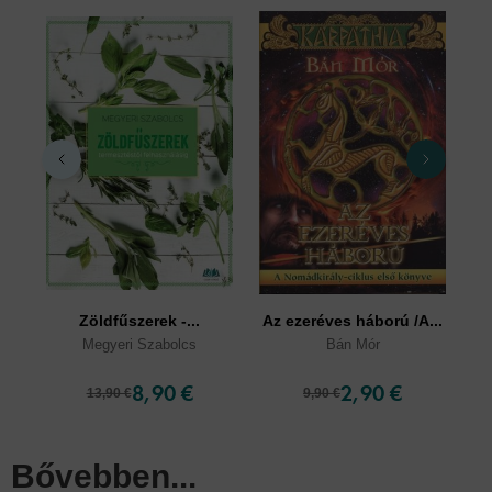
Zöldfűszerek -...
Az ezeréves háború /A...
Megyeri Szabolcs
Bán Mór
8,90 €
2,90 €
13,90 €
9,90 €
Bővebben...