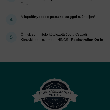
Ön is!
A
legelőnyösebb postaköltséggel
számoljon!
Önnek semmiféle kötelezettsége a Családi
Könyvklubbal szemben NINCS -
Regisztráljon Ön is