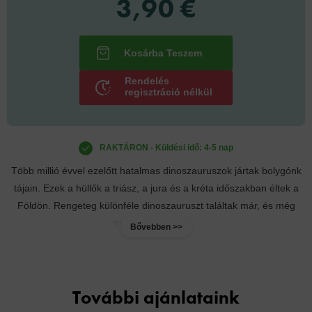
3,90 €
Rendelés
regisztráció nélkül
RAKTÁRON - Küldési idő: 4-5 nap
Több millió évvel ezelőtt hatalmas dinoszauruszok jártak bolygónk
tájain. Ezek a hüllők a triász, a jura és a kréta időszakban éltek a
Földön. Rengeteg különféle dinoszauruszt találtak már, és még
mindig nem értek...
Bővebben >>
További ajánlataink