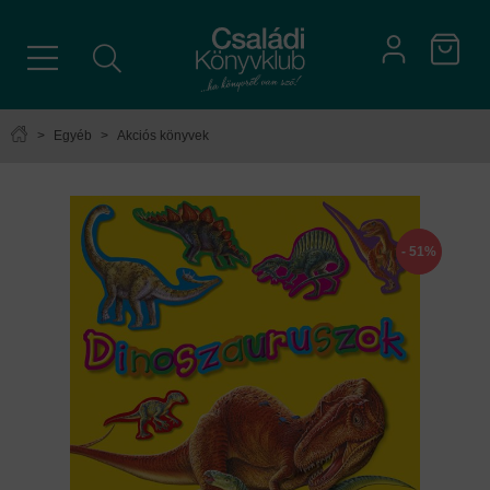
>
Egyéb
>
Akciós könyvek
- 51%