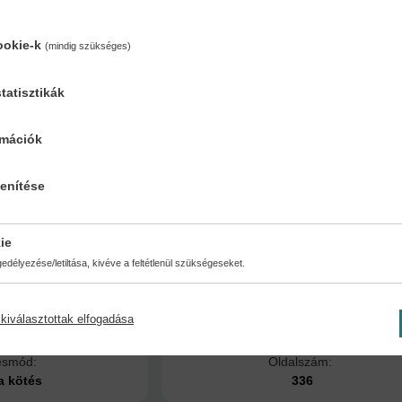
munka részeként egy ingyenkonyhára vezénylik. Ekkor még nem tudja, h
. Harcra tenyésztették, és ideje nagy részét abban a mocskos pincében
ookie-k
(mindig szükséges)
g. Sajátos lélekjelenléte segítségével sikerül megszöknie, és így talá
y kutyáról,
tatisztikák
eniük egymást
számítottak volna.
rmációk
adjon!
lenítése
égy jelen!
ie
délyezése/letiltása, kivéve a feltétlenül szükségeseket.
kiválasztottak elfogadása
ésmód:
Oldalszám:
a kötés
336