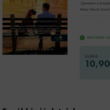
„Szeretem a kutyák
Adam March önerőbő
mindennek ára van
RAKTÁRON - Küld
11,99 €
10,90