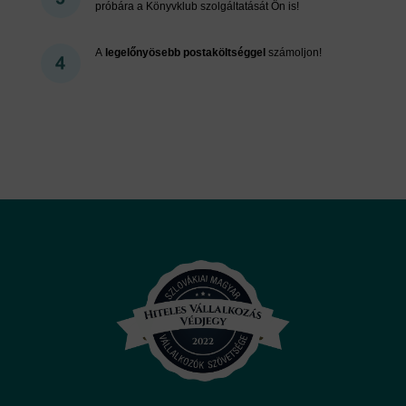
próbára a Könyvklub szolgáltatását Ön is!
A
legelőnyösebb postaköltséggel
számoljon!