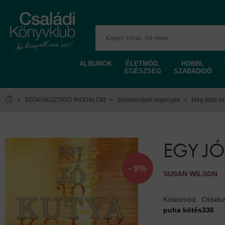
ALBUMOK
ÉLETMÓD,
HOBBI,
EGÉSZSÉG
SZABADIDŐ
>
SZÓRAKOZTATÓ IRODALOM
>
Szórakoztató regények
>
Még több sz
EGY JÓ
- 9%
SUSAN WILSON
Kötésmód:
Oldals
puha kötés
336