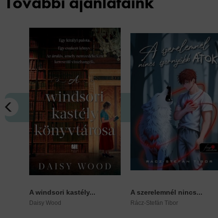
További ajánlataink
A windsori kastély...
A szerelemnél nincs...
Daisy Wood
Rácz-Stefán Tibor