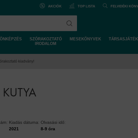
AKCIÓK
TOP LISTA
FELVIDÉKI KÖ
ÖNKÉPZÉS
SZÓRAKOZTATÓ
MESEKÖNYVEK
TÁRSASJÁTÉK
IRODALOM
órakoztató kiadvány!
 KUTYA
zám:
Kiadás dátuma:
Olvasási idő:
2021
8-9 óra