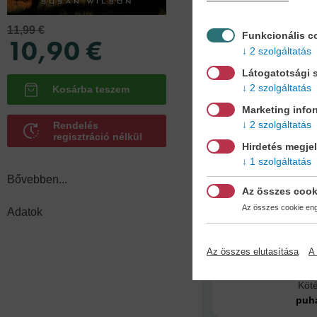
süllyedhet, amikor a köz
Chance egy pitbullkeverék
11,99 €
Funkcionális c
10,90 €
áldozat, se nem szörnyete
2 szolgáltatás
Történet egy férfiról és eg
Látogatotsági s
akiknek sikerül megment
2 szolgáltatás
– úgy, ahogy arra sosem 
Marketing info
Hagyd, hogy magával rag
2 szolgáltatás
Rendelés
regisztráció nélkül
Hirdetés megje
Mélyedj el! Kapcsoljl ki! L
1 szolgáltatás
16 éves kortól ajánljuk!
Bővebben...
Az összes cook
Az összes cookie enge
Adatok
Adatok
Az összes elutasítása
A 
Köt
puh