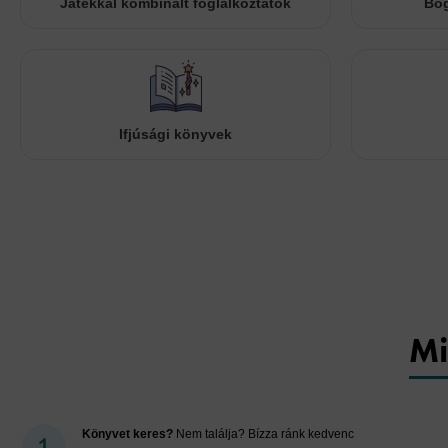
Játékkal kombinált foglalkoztatók
Bog
Ifjúsági könyvek
Mi
Könyvet keres?
Nem találja? Bízza ránk kedvenc