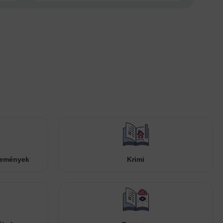
temények
Krimi