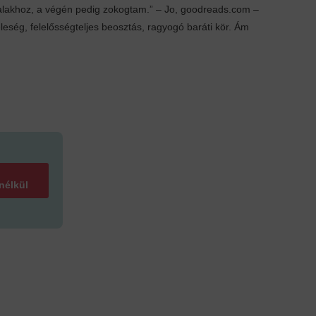
dalakhoz, a végén pedig zokogtam.” – Jo, goodreads.com –
ség, felelősségteljes beosztás, ragyogó baráti kör. Ám
 nélkül