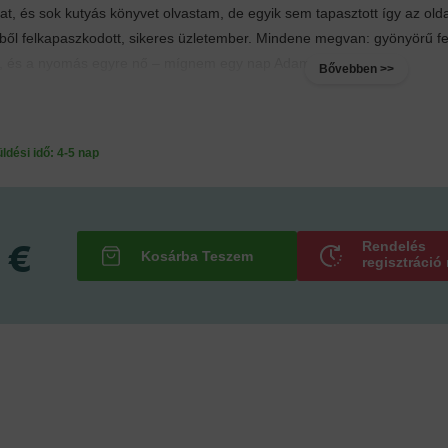
at, és sok kutyás könyvet olvastam, de egyik sem tapasztott így az ol
l felkapaszkodott, sikeres üzletember. Mindene megvan: gyönyörű fele
, és a nyomás egyre nő – mígnem egy nap Adam...
Bővebben >>
ési idő: 4-5 nap
 €
Rendelés
regisztráció