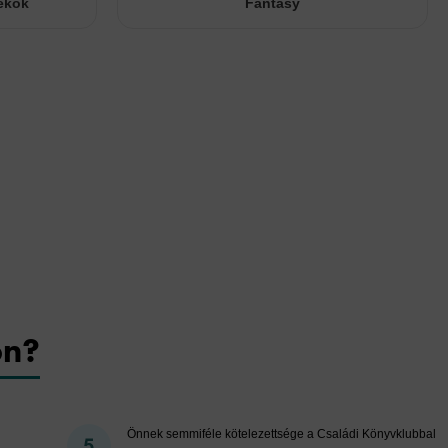
ékok
Fantasy
on?
Önnek semmiféle kötelezettsége a Családi Könyvklubbal