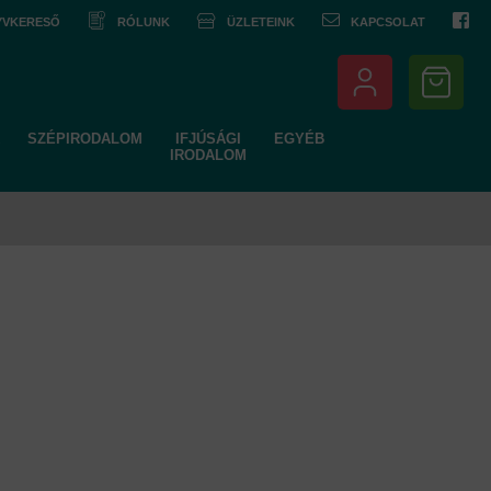
NYVKERESŐ
RÓLUNK
ÜZLETEINK
KAPCSOLAT
SZÉPIRODALOM
IFJÚSÁGI
EGYÉB
IRODALOM