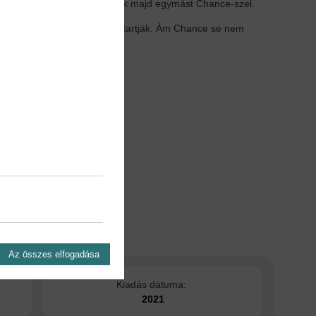
ogy az útjaik így keresztezik majd egymást Chance-szel.
 tölti, ahol a harcok között tartják. Ám Chance se nem
lkozik össze Adammel.
Az összes elfogadása
Kiadás dátuma:
2021