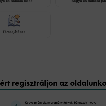
yó és Babóca meséi
Bogyó és Babóca ját
Társasjátékok
Cookies
ért regisztráljon az oldalunk
Kedvezmények, nyereményjátékok, bónuszok
- tegye