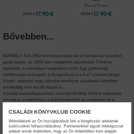
Marcel Proust
17,90 €
17,90 €
20,59 €
20,59 €
Bővebben...
BORBÉLY SZILÁRD életműsorozatának új darabja az esszéket
gyűjti egybe: az 1992-ben megjelent pályakezdő Történet
fejezeteit, a személyes tragédiáról szóló Egy gyilkosság
mellékszálai szövegeit, a Hungarikum-e a líra? irodalmi tárgyú
írásait, valamint négy ciklusba rendezve olvashatók kötetben
mindeddig nem közölt esszéi is.
A műfaji határátlépésekhez vonzódó Borbély Szilárd változatos
tematikus érdeklődése a kultúrtörténettől az irodalmon át a
képzőművészetig ível, írásaiban azonban közös az a koncentrált és
CSALÁDI KÖNYVKLUB COOKIE
mélyreható figyelem, amellyel tárgyait vizsgálja – az elfogulatlanul
gondolkodó ember szemlélete.
Weboldalunk az Ön hozzájárulását kéri a böngészési adatainak
(süti/cookie) felhasználásához. Partnereinkkel együtt feldolgozzuk
„Apám tudatosan nem tudott emlékezni arra a végzetes éjszakára,
adatait annak érdekében, hogy az Ön érdeklődési köre alapján