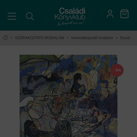
>
SZÓRAKOZTATÓ IRODALOM
>
Ismeretterjesztő irodalom
>
Esszé
- 9%