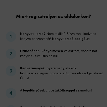
Cookies
Miért regisztráljon az oldalunkon?
Könyvet keres?
Nem találja? Bízza ránk kedvenc
könyve beszerzését!
Könyvkereső-szolgálat
Otthonában, kényelmesen
választhat, vásárolhat
könyvet - tumultus nélkül!
Kedvezmények, nyereményjátékok,
bónuszok
- tegye próbára a Könyvklub szolgáltatását
Ön is!
A
legelőnyösebb postaköltséggel
számoljon!