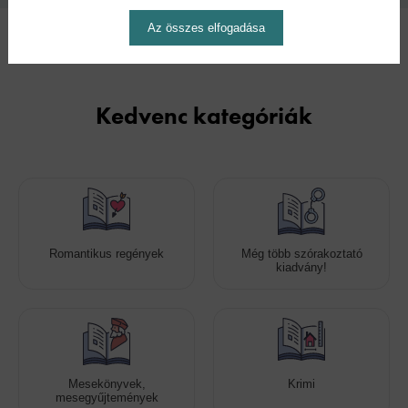
Az összes elfogadása
Kedvenc kategóriák
Romantikus regények
Még több szórakoztató
kiadvány!
Mesekönyvek,
Krimi
mesegyűjtemények