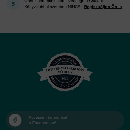
Önnek semmiféle kötelezettsége a Családi
Könyvklubbal szemben NINCS -
Regisztráljon Ön is
Kövessen bennünket
a Facebookon!