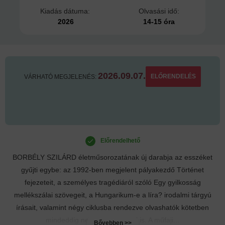
Kiadás dátuma:
Olvasási idő:
2026
14-15 óra
2026.09.07.
ELŐRENDELÉS
VÁRHATÓ MEGJELENÉS:
Előrendelhető
BORBÉLY SZILÁRD életműsorozatának új darabja az esszéket
gyűjti egybe: az 1992-ben megjelent pályakezdő Történet
fejezeteit, a személyes tragédiáról szóló Egy gyilkosság
mellékszálai szövegeit, a Hungarikum-e a líra? irodalmi tárgyú
írásait, valamint négy ciklusba rendezve olvashatók kötetben
mindeddig nem közölt esszéi is. A műfaji...
Bővebben >>