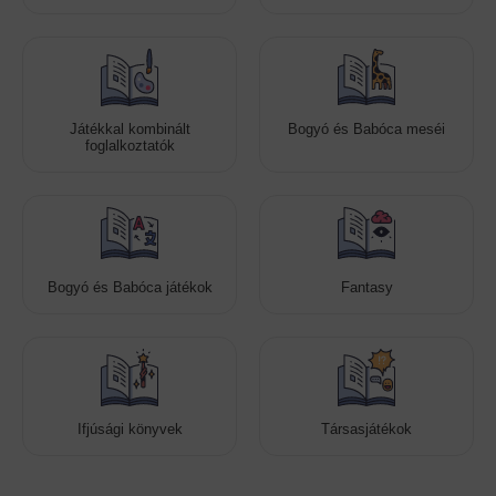
Játékkal kombinált
Bogyó és Babóca meséi
foglalkoztatók
Bogyó és Babóca játékok
Fantasy
Ifjúsági könyvek
Társasjátékok