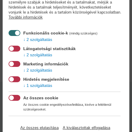
de a szobafenyő közvetítésével mindent megtudott róla. Ám nem a
személyre szabjuk a hirdetéseket és a tartalmakat, mérjük a
fogalmi tudás révén, hiszen a szobafenyő nyelve nem a mi
hirdetések és a tartalmak teljesítményét, következtetéseket
vonjunk le a hirdetések és a tartalom közönségével kapcsolatban.
fogalmaink szerint való. Apám egy növény emlékezetét használta
További információk
fel arra, hogy a trauma jótékony törlését legyőzze. Amikor elpusztult
a szobafenyő, apám is feladta.”
Funkcionális cookie-k
(mindig szükséges)
Sajtó alá rendezte: Krupp József
2 szolgáltatás
BORBÉLY SZILÁRD (1963–2014) költő, író, irodalomtörténész
Látogatotsági statisztikák
2 szolgáltatás
Adatok
Marketing információk
2 szolgáltatás
Hirdetés megjelenítése
1 szolgáltatás
Kötésmód:
Oldalszám:
Az összes cookie
puha kötés
600
Az összes cookie engedélyezése/letiltása, kivéve a feltétlenül
szükségeseket.
Kiadás dátuma:
2026
Az összes elutasítása
A kiválasztottak elfogadása