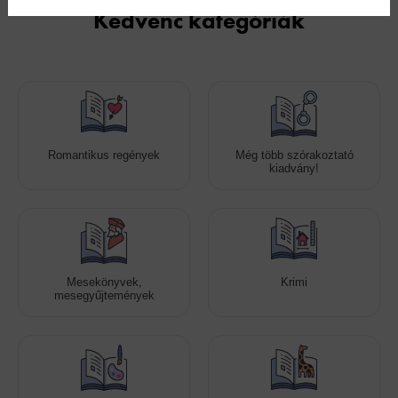
Kedvenc kategóriák
Romantikus regények
Még több szórakoztató
kiadvány!
Mesekönyvek,
Krimi
mesegyűjtemények