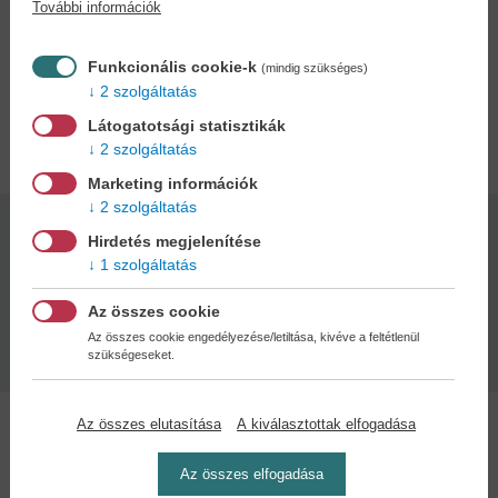
További információk
és felkészítéshez. A kötetben minden tétel kidolgozása és
lehetséges értékelése megtalálható. Tanórai használatra és otthoni
gyakorlásra egyaránt ajánljuk.
Funkcionális cookie-k
(mindig szükséges)
2 szolgáltatás
Adatok
Látogatotsági statisztikák
2 szolgáltatás
Marketing információk
2 szolgáltatás
Kötésmód:
Oldalszám:
Hirdetés megjelenítése
puha kötés
280
1 szolgáltatás
Az összes cookie
Kiadás dátuma:
Az összes cookie engedélyezése/letiltása, kivéve a feltétlenül
2017
szükségeseket.
Az összes elutasítása
A kiválasztottak elfogadása
Az összes elfogadása