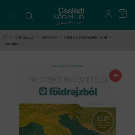
>
ÖNKÉPZÉS
>
Tankönyv
>
Földrajz, környezetismeret
>
Középiskola
- 9%