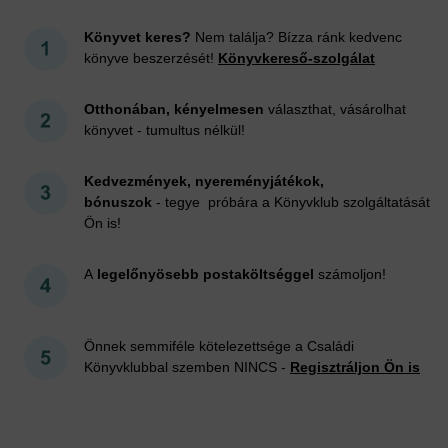
Könyvet keres?
Nem találja? Bízza ránk kedvenc
könyve beszerzését!
Könyvkereső-szolgálat
Otthonában, kényelmesen
választhat, vásárolhat
könyvet - tumultus nélkül!
Kedvezmények, nyereményjátékok,
bónuszok
- tegye próbára a Könyvklub szolgáltatását
Ön is!
A
legelőnyösebb postaköltséggel
számoljon!
Önnek semmiféle kötelezettsége a Családi
Könyvklubbal szemben NINCS -
Regisztráljon Ön is