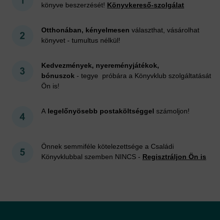
könyve beszerzését!
Könyvkereső-szolgálat
Otthonában, kényelmesen
választhat, vásárolhat
könyvet - tumultus nélkül!
Kedvezmények, nyereményjátékok,
bónuszok
- tegye próbára a Könyvklub szolgáltatását
Ön is!
A
legelőnyösebb postaköltséggel
számoljon!
Önnek semmiféle kötelezettsége a Családi
Könyvklubbal szemben NINCS -
Regisztráljon Ön is