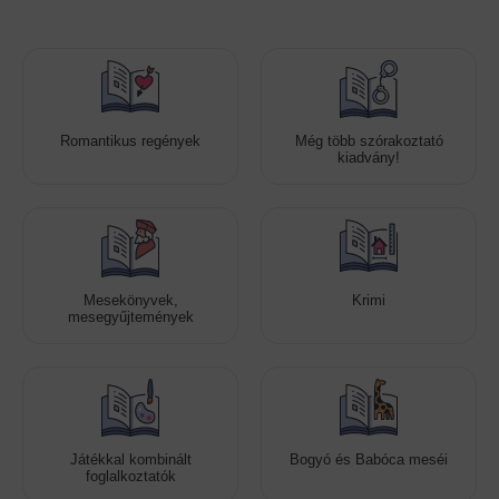
Romantikus regények
Még több szórakoztató
kiadvány!
Mesekönyvek,
Krimi
mesegyűjtemények
Játékkal kombinált
Bogyó és Babóca meséi
foglalkoztatók