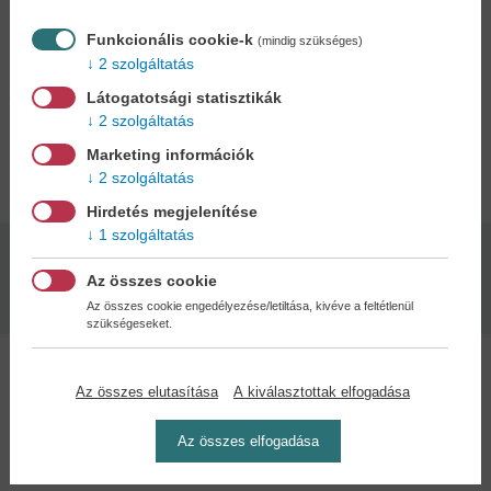
Funkcionális cookie-k
40 darab kártyalap
(mindig szükséges)
2 szolgáltatás
Játékszabály
Látogatotsági statisztikák
2 szolgáltatás
Adatok
Marketing információk
2 szolgáltatás
Hirdetés megjelenítése
1 szolgáltatás
Oldalszám:
Kiadás dátuma:
Az összes cookie
7-99 éves korig
2025
Az összes cookie engedélyezése/letiltása, kivéve a feltétlenül
szükségeseket.
Az összes elutasítása
A kiválasztottak elfogadása
Az összes elfogadása
Kedvenc kategóriák