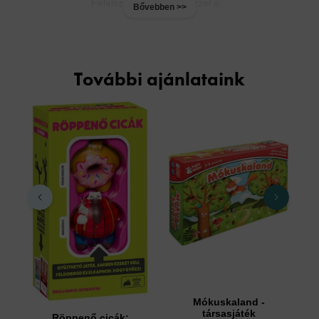
Felelsz vagy mersz? Ezzel a...
Bővebben >>
További ajánlataink
Mókuskaland -
Cs
társasjáték
Röppenő cicák: