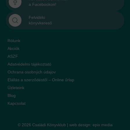
a Facebookon!
Felvidéki
könyvkereső
Rólunk
Akciók
ASZF
Adatvédelmi tájékoztató
Ochrana osobných údajov
Elállás a szerződéstől – Online űrlap
Üzleteink
Blog
Kapcsolat
© 2026 Családi Könyvklub |
web design
:
epix media