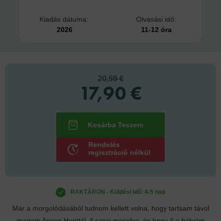
Kiadás dátuma:
Olvasási idő:
2026
11-12 óra
20,59 €
17,90 €
Rendelés
regisztráció nélkül
RAKTÁRON - Küldési idő: 4-5 nap
Már a morgolódásából tudnom kellett volna, hogy tartsam távol
magam Anson Hunttól. A szexi mosolya, és hogy ő a bátyám