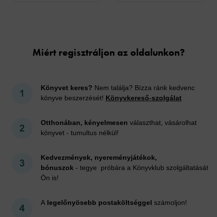
Cookies
Miért regisztráljon az oldalunkon?
Könyvet keres?
Nem találja? Bízza ránk kedvenc
könyve beszerzését!
Könyvkereső-szolgálat
Otthonában, kényelmesen
választhat, vásárolhat
könyvet - tumultus nélkül!
Kedvezmények, nyereményjátékok,
bónuszok
- tegye próbára a Könyvklub szolgáltatását
Ön is!
A
legelőnyösebb postaköltséggel
számoljon!