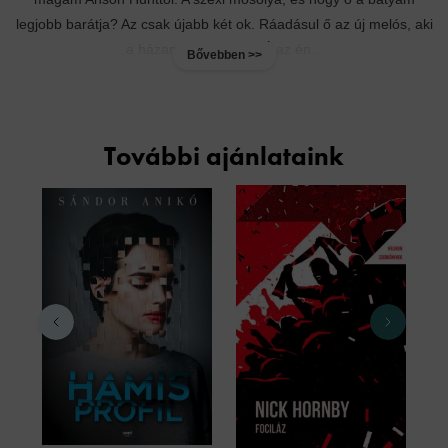
legjobb barátja? Az csak újabb két ok. Ráadásul ő az új melós, aki
a házamon dolgozik. Ő az én...
Bővebben >>
További ajánlataink