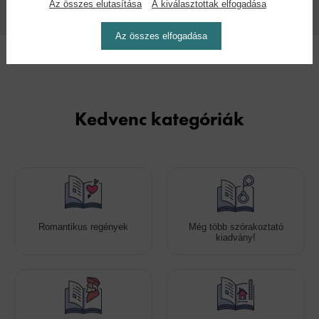
Az összes elutasítása
A kiválasztottak elfogadása
2026
Az összes elfogadása
Kedvenc kategóriák
Romantikus regények
Még több szórakoztató
kiadvány!