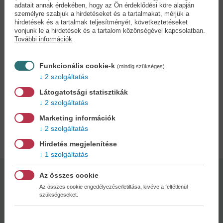
lángocska. És csak egy pillanat kell, hogy ez az apró szikra lángra
adatait annak érdekében, hogy az Ön érdeklődési köre alapján
személyre szabjuk a hirdetéseket és a tartalmakat, mérjük a
lobbanjon és mindkettőnket elborítson. Csakhogy Anson titkokat
hirdetések és a tartalmak teljesítményét, következtetéseket
rejteget, és a titkainak ára van. Amikor napvilágra kerülnek,
vonjunk le a hirdetések és a tartalom közönségével kapcsolatban.
egyikünk sem úszhatja meg ép bőrrel… „Izgalmas, érzelmes és
További információk
elképesztően romantikus. Az utolsó pillanatig izgalomban tartott.” –
Samantha Young, bestsellerszerző Engedd, hogy ez a lassan izzó
Funkcionális cookie-k
(mindig szükséges)
szerelem átjárja minden érzékedet! „Egyszerűen letehetetlen.
2 szolgáltatás
Rhodes és Anson minden csillagot megérdemel!” – Laura Pavlov,
bestsellerszerző Szereted az érzéki, de tartalmas könyveket? Vidd
Látogatotsági statisztikák
haza nyugodtan, tetszeni fog! Fiatal nőknek, felső korhatár nélkül!
2 szolgáltatás
Marketing információk
Adatok
2 szolgáltatás
Hirdetés megjelenítése
1 szolgáltatás
Az összes cookie
Kötésmód:
Oldalszám:
Az összes cookie engedélyezése/letiltása, kivéve a feltétlenül
puha kötés
480
szükségeseket.
Kiadás dátuma: