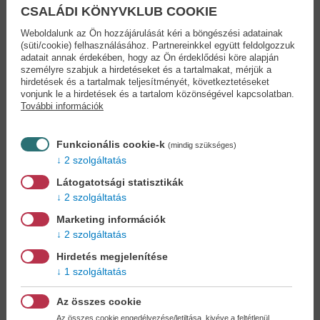
Egy angliai szanatóriumban töltött év után Casper sötétebb,
CSALÁDI KÖNYVKLUB COOKIE
zárkózottabb lett, és valamit rejteget. Amikor Sabine és Diana útjai
keresztezik egymást, mindkettőjük élete új irányt vesz. Az egyiküket
Weboldalunk az Ön hozzájárulását kéri a böngészési adatainak
(süti/cookie) felhasználásához. Partnereinkkel együtt feldolgozzuk
a bosszúvágy hajtja, a másik bármit megtenne, hogy megóvja a
adatait annak érdekében, hogy az Ön érdeklődési köre alapján
családját. Kate Morton, Kristin Hannah és Victoria Hislop
személyre szabjuk a hirdetéseket és a tartalmakat, mérjük a
rajongóinak kötelező olvasmány. ..... „A regény olvasója szinte ott
hirdetések és a tartalmak teljesítményét, következtetéseket
áll a szereplők mellett, érzi a levegő illatát, hallja a madarak
vonjunk le a hirdetések és a tartalom közönségével kapcsolatban.
hangját, látja a napfényben fürdő tájat. A befejezés katartikus, az
További információk
egyik legmegrendítőbb regény, amit valaha olvastam.” – French
Views „Két bátor nő. Két világ. Egy eltemetett igazság. Belinda
Funkcionális cookie-k
(mindig szükséges)
Alexandra mesterien szövi össze a háború utáni világban játszódó,
2 szolgáltatás
feszültséggel és érzelemmel teli történet szálait.” – Herald Sun -----
Belinda Alexandra nemzetközileg is sikeres ausztrál
Látogatotsági statisztikák
bestsellerszerző. Könyvei számos országban megjelennek. Orosz–
2 szolgáltatás
ausztrál származása és kulturális érdeklődése gazdag hátteret
Marketing információk
biztosít írásainak. Sydney-ben él, és aktív szerepet vállal az
2 szolgáltatás
állatvédelemben.
Hirdetés megjelenítése
1 szolgáltatás
Adatok
Az összes cookie
Az összes cookie engedélyezése/letiltása, kivéve a feltétlenül