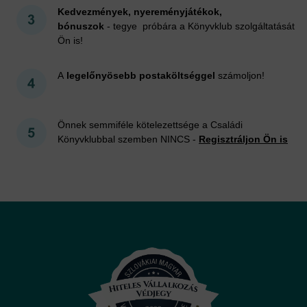
Kedvezmények, nyereményjátékok,
bónuszok
- tegye próbára a Könyvklub szolgáltatását
Ön is!
A
legelőnyösebb postaköltséggel
számoljon!
Önnek semmiféle kötelezettsége a Családi
Könyvklubbal szemben NINCS -
Regisztráljon Ön is