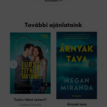
Bővebben >>
További ajánlataink
Tudsz titkot tartani?
T
Árnyak tava
Sophie Kinsella