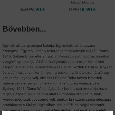
Megan Miranda
9,90 €
18,90 €
11,39 €
20,79 €
Bővebben...
Egy nő, aki az igazságot kutatja. Egy másik, aki bosszúra
szomjazik. Egy titok, amely felforgatja mindkettejük világát. Párizs,
1946. Sabine Brouillette a francia titkosszolgálat háborús bűnöket
vizsgáló nyomozója. A háború végnapjaiban, amikor ellenállási
csoportját elárulták, elvesztette a családját, köztük kisfiát is. A gyász
és a düh hajtja, amikor új nyomra bukkan: a feltételezett áruló egy
brit kettős ügynök volt, akit csak Fekete Róka néven ismertek.
Sabine célja egyértelmű: felkutatni a férfit… és végezni vele.
Sydney, 1946. Diana White tájépítész hat hosszú éve várja haza
férjét, Caspert, aki a háború alatt Európában szolgált. Kisfiuk,
Freddy még csak csecsemő volt, amikor brit származású édesapja
csatlakozott a Királyi Légierőhöz. Ám a férfi, aki végül visszatér,
már nem az a gondtalan, életvidám ember, akit egykor szeretett.