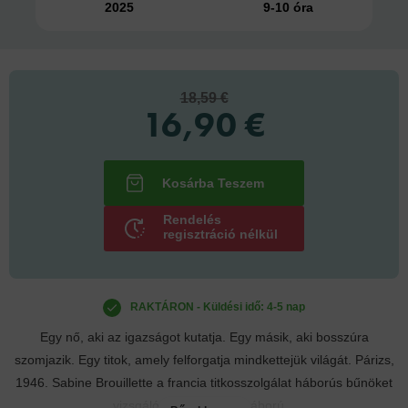
2025
9-10 óra
18,59 €
16,90 €
Rendelés
regisztráció nélkül
RAKTÁRON - Küldési idő: 4-5 nap
Egy nő, aki az igazságot kutatja. Egy másik, aki bosszúra
szomjazik. Egy titok, amely felforgatja mindkettejük világát. Párizs,
1946. Sabine Brouillette a francia titkosszolgálat háborús bűnöket
vizsgáló nyomozója. A háború...