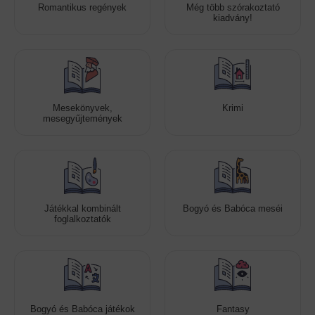
Romantikus regények
Még több szórakoztató
kiadvány!
Mesekönyvek,
Krimi
mesegyűjtemények
Játékkal kombinált
Bogyó és Babóca meséi
foglalkoztatók
Bogyó és Babóca játékok
Fantasy