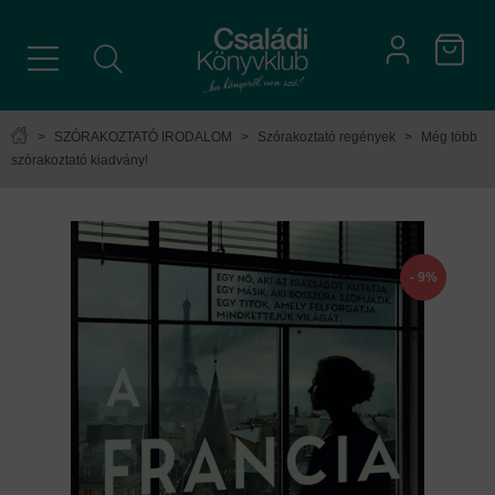
>
SZÓRAKOZTATÓ IRODALOM
>
Szórakoztató regények
>
Még több
szórakoztató kiadvány!
- 9%