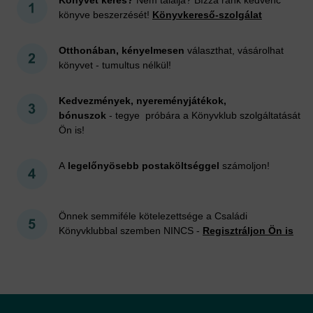
könyve beszerzését!
Könyvkereső-szolgálat
Otthonában, kényelmesen
választhat, vásárolhat
könyvet - tumultus nélkül!
Kedvezmények, nyereményjátékok,
bónuszok
- tegye próbára a Könyvklub szolgáltatását
Ön is!
A
legelőnyösebb postaköltséggel
számoljon!
Önnek semmiféle kötelezettsége a Családi
Könyvklubbal szemben NINCS -
Regisztráljon Ön is