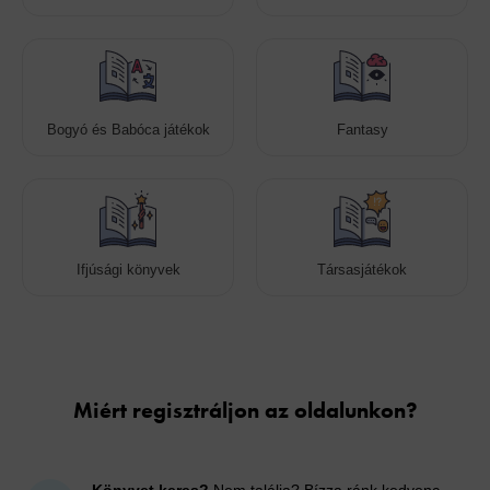
Bogyó és Babóca játékok
Fantasy
Ifjúsági könyvek
Társasjátékok
Cookies
Miért regisztráljon az oldalunkon?
Könyvet keres?
Nem találja? Bízza ránk kedvenc