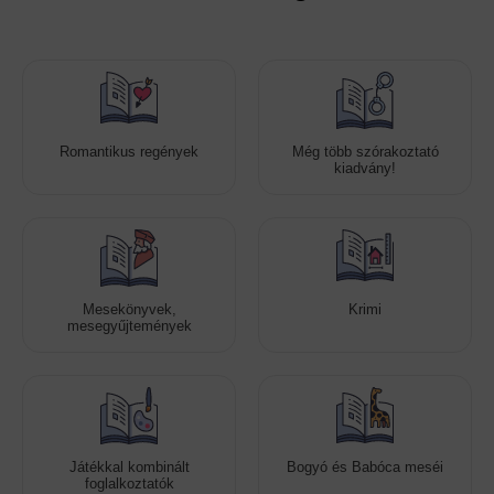
Romantikus regények
Még több szórakoztató
kiadvány!
Mesekönyvek,
Krimi
mesegyűjtemények
Játékkal kombinált
Bogyó és Babóca meséi
foglalkoztatók