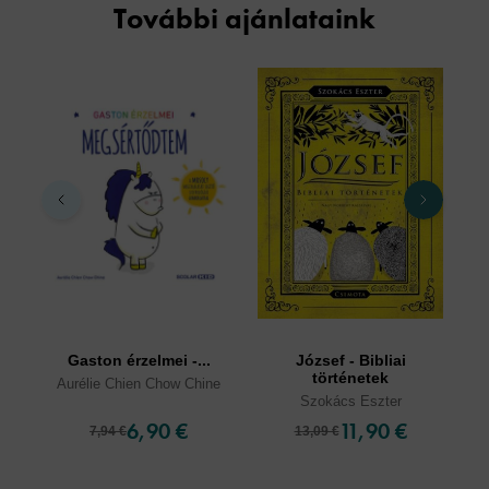
További ajánlataink
Gaston érzelmei -...
József - Bibliai
történetek
Aurélie Chien Chow Chine
Szokács Eszter
6,90 €
11,90 €
7,94 €
13,09 €