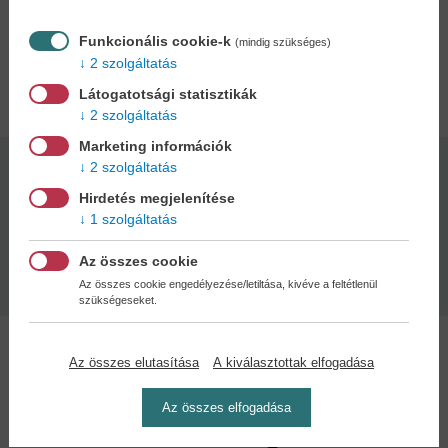
ajánljuk. Fedezd fel Gaston összes érzelmét!
Funkcionális cookie-k
(mindig szükséges)
2 szolgáltatás
Adatok
Látogatotsági statisztikák
2 szolgáltatás
Marketing információk
2 szolgáltatás
Kötésmód:
Oldalszám:
keménytábla
32
Hirdetés megjelenítése
1 szolgáltatás
Kiadás dátuma:
Az összes cookie
2026
Az összes cookie engedélyezése/letiltása, kivéve a feltétlenül
szükségeseket.
Az összes elutasítása
A kiválasztottak elfogadása
Az összes elfogadása
Kedvenc kategóriák