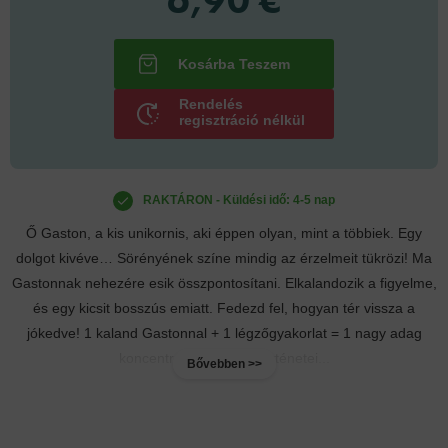
Rendelés
regisztráció nélkül
RAKTÁRON - Küldési idő: 4-5 nap
Ő Gaston, a kis unikornis, aki éppen olyan, mint a többiek. Egy
dolgot kivéve… Sörényének színe mindig az érzelmeit tükrözi! Ma
Gastonnak nehezére esik összpontosítani. Elkalandozik a figyelme,
és egy kicsit bosszús emiatt. Fedezd fel, hogyan tér vissza a
jókedve! 1 kaland Gastonnal + 1 légzőgyakorlat = 1 nagy adag
koncentráció! Gaston történetei...
Bővebben >>