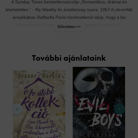
A Sunday Times bestsellerszerzője „Romantikus, drámai és
letehetetlen.” - My Weekly Az ártatlanság nyara, 1957 A citromfák
árnyékában Raffaella Parisi türelmetlenül várja, hogy a kis
halászfaluba, Puglia tengerpartjára megérkezzenek a...
Bővebben >>
További ajánlataink