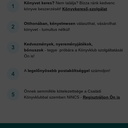
Könyvet keres?
Nem találja? Bízza ránk kedvenc
könyve beszerzését!
Könyvkereső-szolgálat
Otthonában, kényelmesen
választhat, vásárolhat
könyvet - tumultus nélkül!
Kedvezmények, nyereményjátékok,
bónuszok
- tegye próbára a Könyvklub szolgáltatását
Ön is!
A
legelőnyösebb postaköltséggel
számoljon!
Önnek semmiféle kötelezettsége a Családi
Könyvklubbal szemben NINCS -
Regisztráljon Ön is