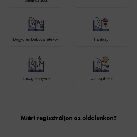
foglalkoztatók
Bogyó és Babóca játékok
Fantasy
Ifjúsági könyvek
Társasjátékok
Cookies
Miért regisztráljon az oldalunkon?