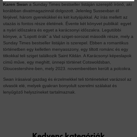
Karen Swan
a Sunday Times bestseller listáján szereplő írónő, aki
korábban divatmagazinnál dolgozott. Jelenleg Sussexban él
férjével, három gyerekükkel és két kutyájukkal. Az írás mellett az
utazás is fontos része életének. Évente két könyvet publikál: egyet
a nyári időszakra és egyet a karácsonyi időszakra. Legutóbbi
könyve, a “Lopott órák” a Vad sziget-sorozat második része, mely a
Sunday Times bestseller listáján is szerepel. Ebben a romantikus
történetben egy kelletlen menyasszony, egy tiltott románc és egy
titkokkal teli sziget találkozik Saint Kildán. A Karácsonyi képeslapok
című műve, egy meghitt, ünnepi történet Cotswoldsban,
Gloucestershire-ben, mely 2023. novemberében került a polcokra.
Swan írásaival gazdag és érzelmekkel teli történeteket varázsol az
olvasók elé, melyek gyakran bonyolult szerelmi szálakat és
lenyűgöző helyszíneket tartalmaznak.
Kedvenc kategóriák