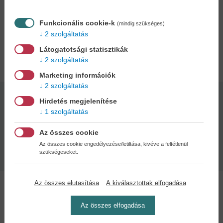
az emberek viselkedését, stílusát és gesztusait, hogy aztán
mindezt finoman beleépítse karaktereinek megjelenítésébe is. Az
angliai Sussexben él családjával és három kutyájával.
Funkcionális cookie-k
(mindig szükséges)
2 szolgáltatás
Látogatotsági statisztikák
Adatok
2 szolgáltatás
Marketing információk
2 szolgáltatás
Hirdetés megjelenítése
Kötésmód:
Oldalszám:
1 szolgáltatás
puha kötés
454
Az összes cookie
Kiadás dátuma:
Az összes cookie engedélyezése/letiltása, kivéve a feltétlenül
2026
szükségeseket.
Az összes elutasítása
A kiválasztottak elfogadása
A szerzőről
Az összes elfogadása