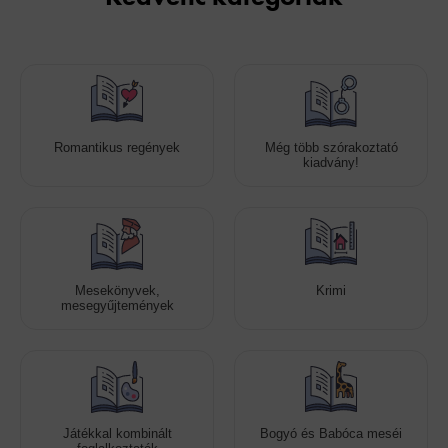
Romantikus regények
Még több szórakoztató
kiadvány!
Mesekönyvek,
Krimi
mesegyűjtemények
Játékkal kombinált
Bogyó és Babóca meséi