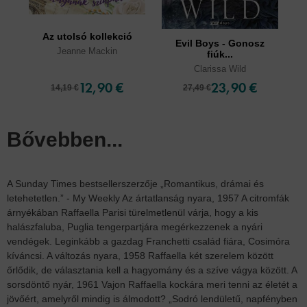
Az utolsó kollekció
Evil Boys - Gonosz
Jeanne Mackin
fiúk...
Clarissa Wild
12,90 €
23,90 €
14,19 €
27,49 €
Bővebben...
A Sunday Times bestsellerszerzője „Romantikus, drámai és
letehetetlen.” - My Weekly Az ártatlanság nyara, 1957 A citromfák
árnyékában Raffaella Parisi türelmetlenül várja, hogy a kis
halászfaluba, Puglia tengerpartjára megérkezzenek a nyári
vendégek. Leginkább a gazdag Franchetti család fiára, Cosimóra
kíváncsi. A változás nyara, 1958 Raffaella két szerelem között
őrlődik, de választania kell a hagyomány és a szíve vágya között. A
sorsdöntő nyár, 1961 Vajon Raffaella kockára meri tenni az életét a
jövőért, amelyről mindig is álmodott? „Sodró lendületű, napfényben