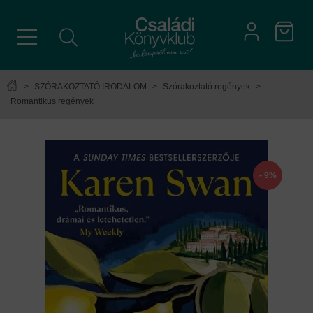
>
SZÓRAKOZTATÓ IRODALOM
>
Szórakoztató regények
>
Romantikus regények
- 9%