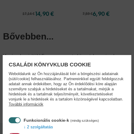
14,90 €
6,90 €
17,14 €
7,59 €
Bővebben...
Vigyázz, hamisítják! Ez a pazar poszterkönyv tele van izgalmas
képekkel a világhírű lánycsapatról, a HUNTR/X-ról, a Saja Boysról,
CSALÁDI KÖNYVKLUB COOKIE
Dinka Tigrisről és Sussie-ról! Bármilyen életkorú rajongó
Weboldalunk az Ön hozzájárulását kéri a böngészési adatainak
otthonának falán helye lehet ezeknek a színpompás, gyűjteménybe
(süti/cookie) felhasználásához. Partnereinkkel együtt feldolgozzuk
való képeknek. Tökéletesek a K-pop és a démonkaszabolás
adatait annak érdekében, hogy az Ön érdeklődési köre alapján
rajongói számára!
személyre szabjuk a hirdetéseket és a tartalmakat, mérjük a
hirdetések és a tartalmak teljesítményét, következtetéseket
vonjunk le a hirdetések és a tartalom közönségével kapcsolatban.
Adatok
További információk
Funkcionális cookie-k
(mindig szükséges)
2 szolgáltatás