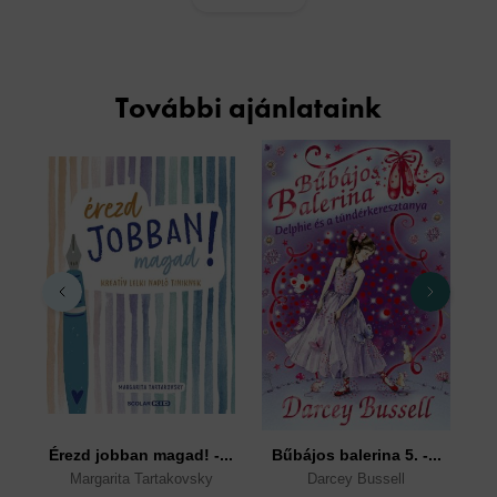
További ajánlataink
Érezd jobban magad! -...
Bűbájos balerina 5. -...
Margarita Tartakovsky
Darcey Bussell