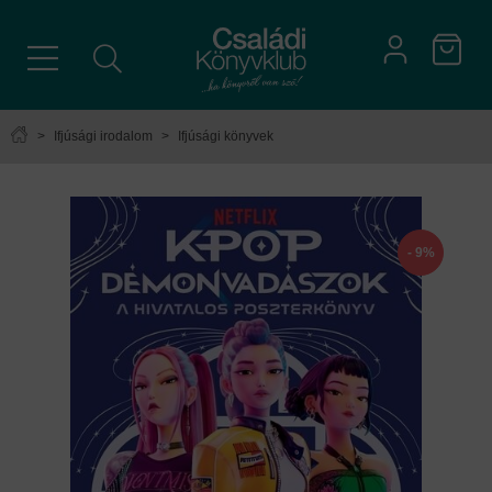
>
Ifjúsági irodalom
>
Ifjúsági könyvek
- 9%