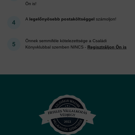
Ön is!
A
legelőnyösebb postaköltséggel
számoljon!
Önnek semmiféle kötelezettsége a Családi
Könyvklubbal szemben NINCS -
Regisztráljon Ön is