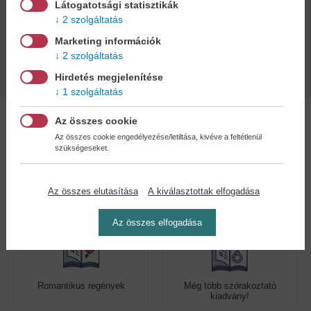
Kötésmód:
Oldalszám:
Látogatotsági statisztikák
puha kötés
80
2 szolgáltatás
Marketing információk
Kiadás dátuma:
2 szolgáltatás
2026
Hirdetés megjelenítése
1 szolgáltatás
Az összes cookie
Az összes cookie engedélyezése/letiltása, kivéve a feltétlenül
szükségeseket.
Kedvenc kategóriák
Az összes elutasítása
A kiválasztottak elfogadása
Az összes elfogadása
Romantikus regények
Még több szórakoztató
kiadvány!