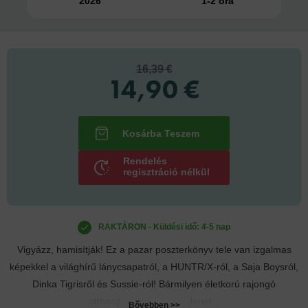
2026
1-2 óra
16,39 €
14,90 €
Rendelés
regisztráció nélkül
RAKTÁRON - Küldési idő: 4-5 nap
Vigyázz, hamisítják! Ez a pazar poszterkönyv tele van izgalmas
képekkel a világhírű lánycsapatról, a HUNTR/X-ról, a Saja Boysról,
Dinka Tigrisről és Sussie-ról! Bármilyen életkorú rajongó
otthonának falán helye lehet...
Bővebben >>