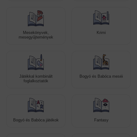
Mesekönyvek,
Krimi
mesegyűjtemények
Játékkal kombinált
Bogyó és Babóca meséi
foglalkoztatók
Bogyó és Babóca játékok
Fantasy