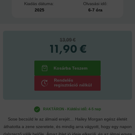
Kiadás dátuma:
Olvasási idő:
2025
6-7 óra
13,09 €
11,90 €
Rendelés
regisztráció nélkül
RAKTÁRON - Küldési idő: 4-5 nap
Sose becsüld le az álmaid erejét… Hailey Morgan egész életét
áthatotta a zene szeretete, és mindig arra vágyott, hogy egy napon
dalszerző válik belőle. Ámaz ihlet jó ideje elkerüli, és az álmai egyre