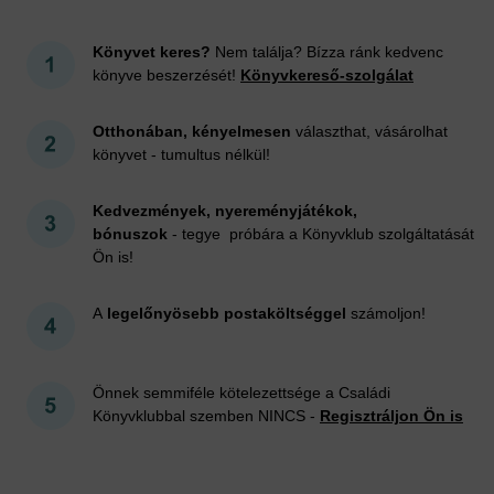
Könyvet keres?
Nem találja? Bízza ránk kedvenc
könyve beszerzését!
Könyvkereső-szolgálat
Otthonában, kényelmesen
választhat, vásárolhat
könyvet - tumultus nélkül!
Kedvezmények, nyereményjátékok,
bónuszok
- tegye próbára a Könyvklub szolgáltatását
Ön is!
A
legelőnyösebb postaköltséggel
számoljon!
Önnek semmiféle kötelezettsége a Családi
Könyvklubbal szemben NINCS -
Regisztráljon Ön is