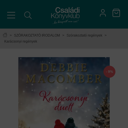
>
SZÓRAKOZTATÓ IRODALOM
>
Szórakoztató regények
>
Karácsonyi regények
- 9%