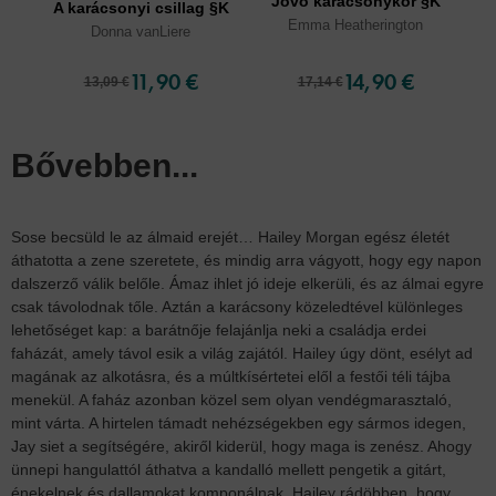
Jövő karácsonykor §K
A karácsonyi csillag §K
Emma Heatherington
Donna vanLiere
11,90 €
14,90 €
13,09 €
17,14 €
Bővebben...
Sose becsüld le az álmaid erejét… Hailey Morgan egész életét
áthatotta a zene szeretete, és mindig arra vágyott, hogy egy napon
dalszerző válik belőle. Ámaz ihlet jó ideje elkerüli, és az álmai egyre
csak távolodnak tőle. Aztán a karácsony közeledtével különleges
lehetőséget kap: a barátnője felajánlja neki a családja erdei
faházát, amely távol esik a világ zajától. Hailey úgy dönt, esélyt ad
magának az alkotásra, és a múltkísértetei elől a festői téli tájba
menekül. A faház azonban közel sem olyan vendégmarasztaló,
mint várta. A hirtelen támadt nehézségekben egy sármos idegen,
Jay siet a segítségére, akiről kiderül, hogy maga is zenész. Ahogy
ünnepi hangulattól áthatva a kandalló mellett pengetik a gitárt,
énekelnek és dallamokat komponálnak, Hailey rádöbben, hogy