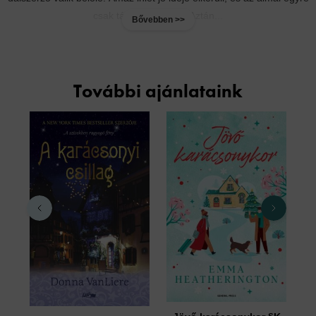
csak távolodnak tőle. Aztán...
Bővebben >>
További ajánlataink