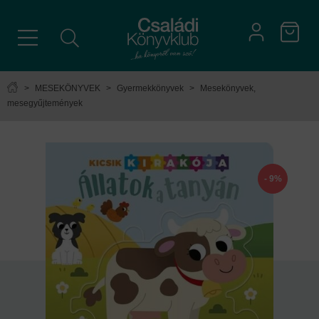
>
MESEKÖNYVEK
>
Gyermekkönyvek
>
Mesekönyvek,
mesegyűjtemények
- 9%