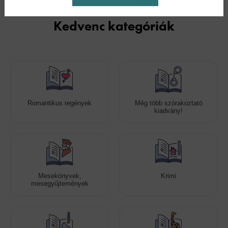
Kedvenc kategóriák
Romantikus regények
Még több szórakoztató
kiadvány!
Mesekönyvek,
Krimi
mesegyűjtemények