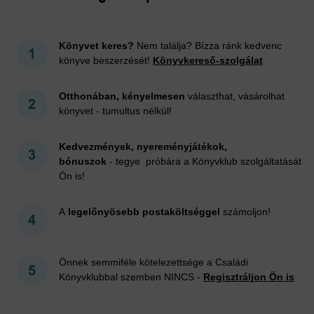
Könyvet keres?
Nem találja? Bízza ránk kedvenc
könyve beszerzését!
Könyvkereső-szolgálat
Otthonában, kényelmesen
választhat, vásárolhat
könyvet - tumultus nélkül!
Kedvezmények, nyereményjátékok,
bónuszok
- tegye próbára a Könyvklub szolgáltatását
Ön is!
A
legelőnyösebb postaköltséggel
számoljon!
Önnek semmiféle kötelezettsége a Családi
Könyvklubbal szemben NINCS -
Regisztráljon Ön is