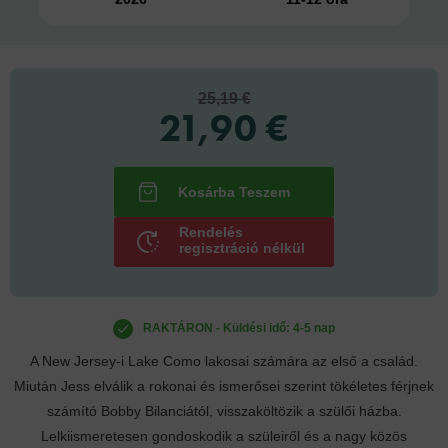
25,19 €
21,90 €
Rendelés
regisztráció nélkül
RAKTÁRON - Küldési idő: 4-5 nap
A New Jersey-i Lake Como lakosai számára az első a család.
Miután Jess elválik a rokonai és ismerősei szerint tökéletes férjnek
számító Bobby Bilanciától, visszaköltözik a szülői házba.
Lelkiismeretesen gondoskodik a szüleiről és a nagy közös