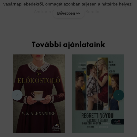
vasárnapi ebédekről, önmagát azonban teljesen a háttérbe helyezi.
Amikor a Capodimonte és Baratta...
Bővebben >>
További ajánlataink