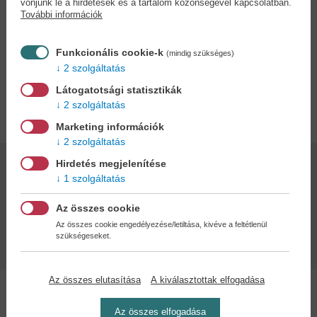
vonjunk le a hirdetések és a tartalom közönségével kapcsolatban.
megismerkedve pedig arra is rájön, hogy páratlan tehetség
További információk
birtokában van. Adriana Trigiani szeretettel és humorral teli
regényében Jess olyan tevékeny, alkotó életért küzd, amelyben
Funkcionális cookie-k
(mindig szükséges)
marad helye a szerelemnek is.
2 szolgáltatás
Látogatotsági statisztikák
Adatok
2 szolgáltatás
Marketing információk
2 szolgáltatás
Hirdetés megjelenítése
Kötésmód:
Oldalszám:
1 szolgáltatás
puha kötés
468
Az összes cookie
Az összes cookie engedélyezése/letiltása, kivéve a feltétlenül
Kiadás dátuma:
szükségeseket.
2026
Az összes elutasítása
A kiválasztottak elfogadása
Az összes elfogadása