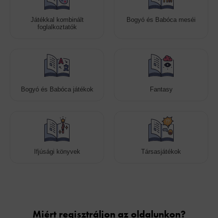
Játékkal kombinált
Bogyó és Babóca meséi
foglalkoztatók
Bogyó és Babóca játékok
Fantasy
Ifjúsági könyvek
Társasjátékok
Cookies
Miért regisztráljon az oldalunkon?