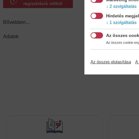
regisztráció nélkül
2 szolgáltatás
Hirdetés megje
Bővebben...
1 szolgáltatás
Az összes cook
Adatok
Az összes cookie enge
Az összes elutasítása
A 