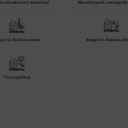
b szórakoztató kiadvány!
Mesekönyvek, mesegyűj
yó és Babóca meséi
Bogyó és Babóca ját
Társasjátékok
Cookies