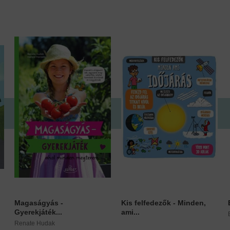
Magaságyás -
Kis felfedezők - Minden,
Gyerekjáték...
ami...
Renate Hudak