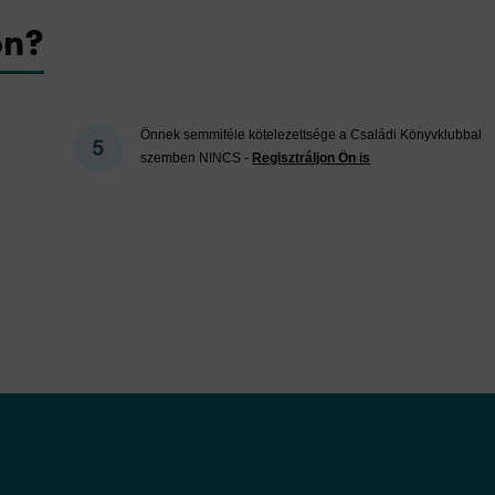
on?
Önnek semmiféle kötelezettsége a Családi Könyvklubbal
szemben NINCS -
Regisztráljon Ön is