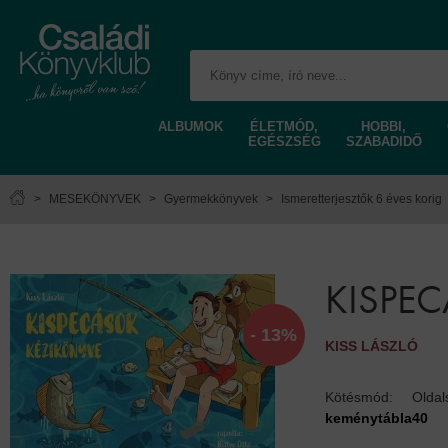
ALBUMOK
ÉLETMÓD,
HOBBI,
EGÉSZSÉG
SZABADIDŐ
>
MESEKÖNYVEK
>
Gyermekkönyvek
>
Ismeretterjesztők 6 éves korig
KISPE
- 13%
KISS LÁSZLÓ
Kötésmód:
Olda
keménytábla
40