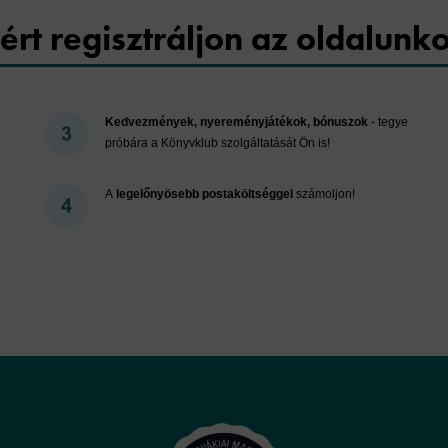
ért regisztráljon az oldalunk
Kedvezmények, nyereményjátékok, bónuszok
- tegye
próbára a Könyvklub szolgáltatását Ön is!
A
legelőnyösebb postaköltséggel
számoljon!