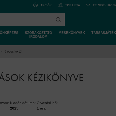
AKCIÓK
TOP LISTA
FELVIDÉKI KÖ
ÖNKÉPZÉS
SZÓRAKOZTATÓ
MESEKÖNYVEK
TÁRSASJÁTÉK
IRODALOM
>
5 éves kortól
CÁSOK KÉZIKÖNYVE
lszám:
Kiadás dátuma:
Olvasási idő:
2025
1 óra