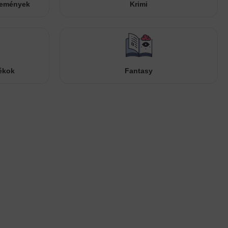
temények
Krimi
ékok
Fantasy