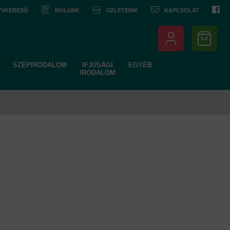
NYVKERESŐ
RÓLUNK
ÜZLETEINK
KAPCSOLAT
SZÉPIRODALOM
IFJÚSÁGI
EGYÉB
IRODALOM