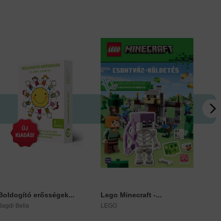
Boldogító erősségek...
Lego Minecraft -...
Pilla
Bagdi Bella
LEGO
Lauren