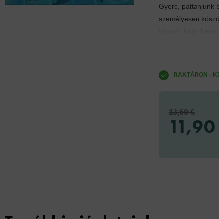
Gyere, pattanjunk b
személyesen köszö
várnak, hogy bemut
RAKTÁRON - Küld
13,69 €
11,90