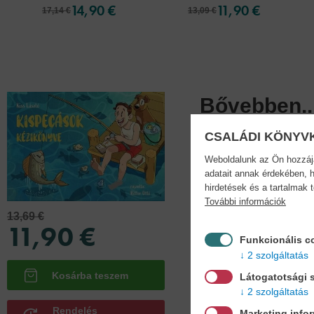
14,90 €
11,90 €
17,14 €
13,09 €
Bővebben..
CSALÁDI KÖNYV
Gyere, pattanjunk bicajra
Weboldalunk az Ön hozzájár
személyesen köszöntenek
adatait annak érdekében, h
hogy bemutatkozhassanak
hirdetések és a tartalmak 
További információk
13,69 €
Adatok
11,90 €
Funkcionális c
2 szolgáltatás
Látogatotsági s
2 szolgáltatás
Köt
kemé
Rendelés
Marketing info