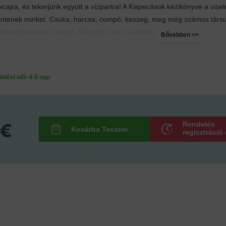
icajra, és tekerjünk együtt a vízpartra! A Kispecások kézikönyve a vize
ntenek minket. Csuka, harcsa, compó, keszeg, meg még számos társuk
atkozhassanak nekünk. Ragadjuk meg a lehetőséget!...
Bővebben >>
ési idő: 4-5 nap
 €
Rendelés
regisztráció