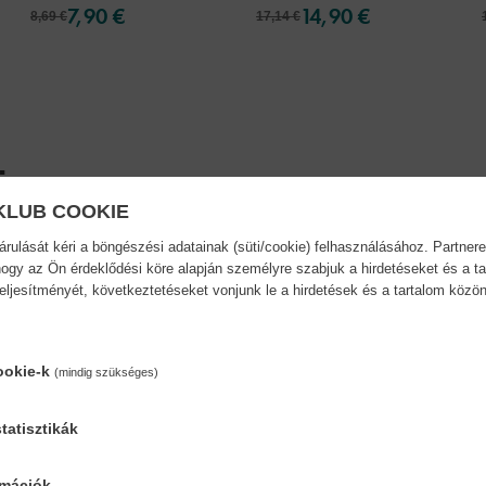
7,90 €
14,90 €
8,69 €
17,14 €
.
KLUB COOKIE
, és tekerjünk együtt a vízpartra! A Kispecások kézikönyve a vizek vará
ulását kéri a böngészési adatainak (süti/cookie) felhasználásához. Partnere
 minket. Csuka, harcsa, compó, keszeg, meg még számos társuk – el 
ogy az Ön érdeklődési köre alapján személyre szabjuk a hirdetéseket és a ta
 nekünk. Ragadjuk meg a lehetőséget! Jó fogásnak ígérkezik! 5+
teljesítményét, következtetéseket vonjunk le a hirdetések és a tartalom köz
ookie-k
(mindig szükséges)
tatisztikák
ésmód:
Oldalszám:
nytábla
40
rmációk