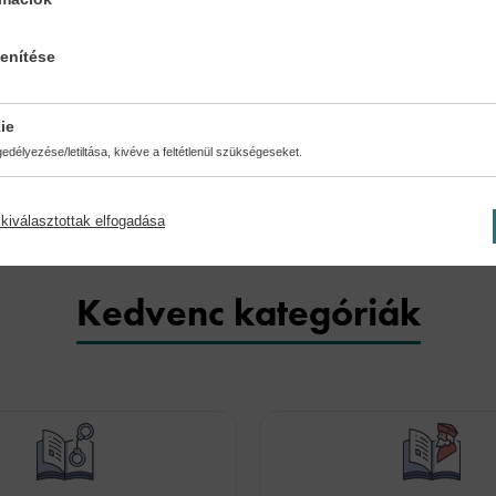
lenítése
ie
délyezése/letiltása, kivéve a feltétlenül szükségeseket.
kiválasztottak elfogadása
Kedvenc kategóriák