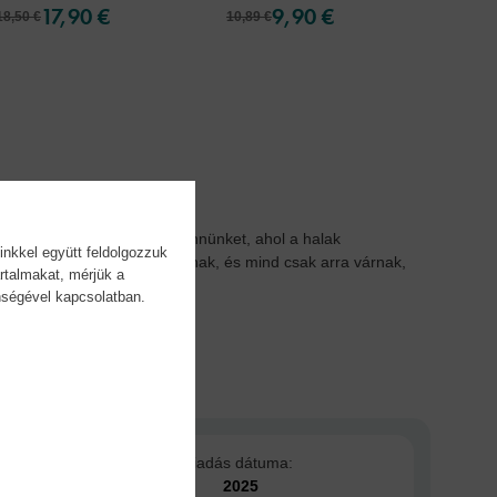
17,90 €
9,90 €
18,50 €
10,89 €
20,79 
zslatos vidékére kalauzol bennünket, ahol a halak
inkkel együtt feldolgozzuk
sem hinnéd, mennyien vannak, és mind csak arra várnak,
rtalmakat, mérjük a
önségével kapcsolatban.
Kiadás dátuma:
2025