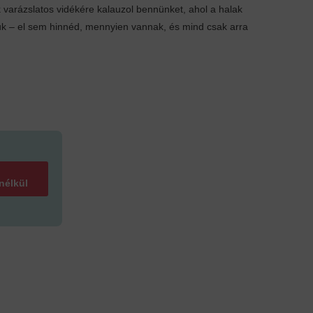
k varázslatos vidékére kalauzol bennünket, ahol a halak
 – el sem hinnéd, mennyien vannak, és mind csak arra
 nélkül