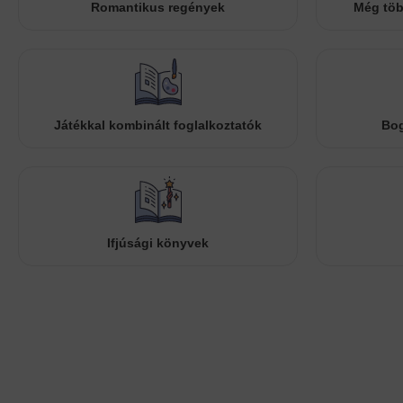
Romantikus regények
Még töb
Játékkal kombinált foglalkoztatók
Bog
Ifjúsági könyvek