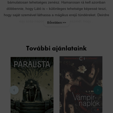
bámulatosan tehetséges zenész. Hamarosan rá kell azonban
döbbennie, hogy Látó is – különleges tehetsége képessé teszi,
hogy saját szemével láthassa a mágikus erejű tündéreket. Deirdre
egy szép napon váratlanul arra eszmél, hogy...
Bővebben >>
További ajánlataink