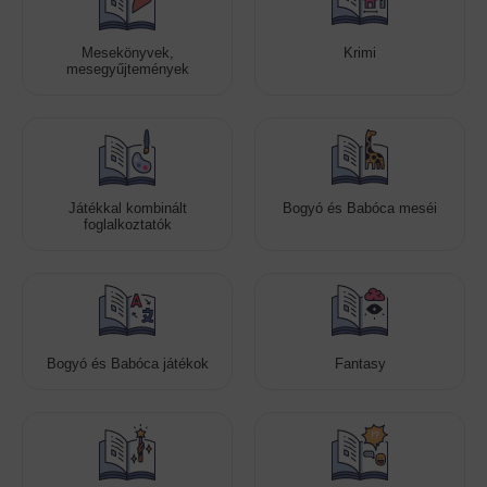
Mesekönyvek,
Krimi
mesegyűjtemények
Játékkal kombinált
Bogyó és Babóca meséi
foglalkoztatók
Bogyó és Babóca játékok
Fantasy