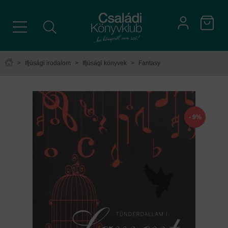
>
Ifjúsági irodalom
>
Ifjúsági könyvek
>
Fantasy
- 9%