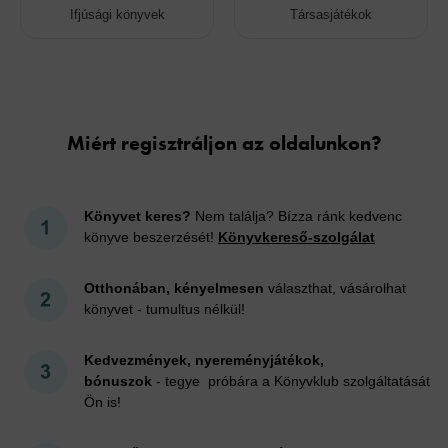
Ifjúsági könyvek
Társasjátékok
Cookies
Miért regisztráljon az oldalunkon?
Könyvet keres?
Nem találja? Bízza ránk kedvenc
könyve beszerzését!
Könyvkereső-szolgálat
Otthonában, kényelmesen
választhat, vásárolhat
könyvet - tumultus nélkül!
Kedvezmények, nyereményjátékok,
bónuszok
- tegye próbára a Könyvklub szolgáltatását
Ön is!