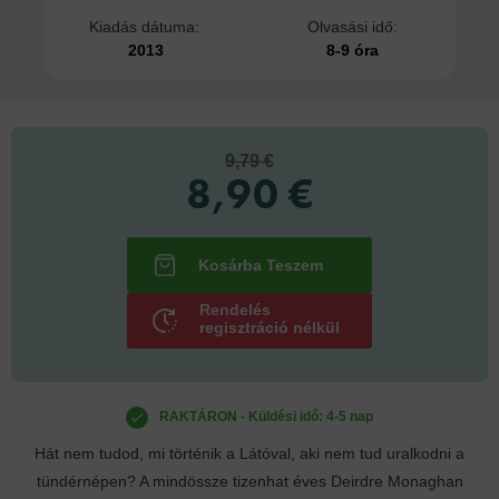
Kiadás dátuma:
Olvasási idő:
2013
8-9 óra
9,79 €
8,90 €
Rendelés
regisztráció nélkül
RAKTÁRON - Küldési idő: 4-5 nap
Hát nem tudod, mi történik a Látóval, aki nem tud uralkodni a
tündérnépen? A mindössze tizenhat éves Deirdre Monaghan