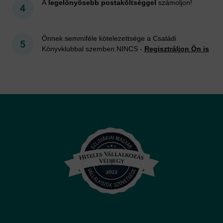
A
legelőnyösebb postaköltséggel
számoljon!
Önnek semmiféle kötelezettsége a Családi
Könyvklubbal szemben NINCS -
Regisztráljon Ön is