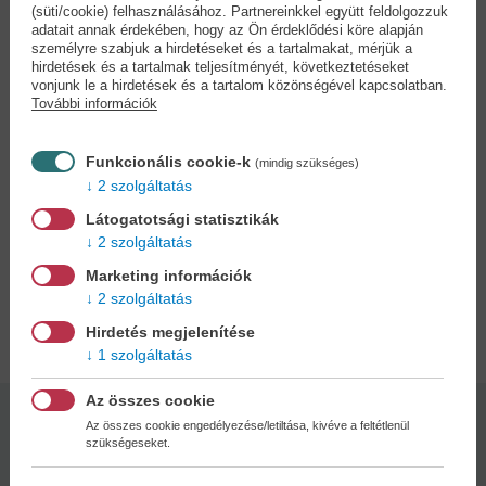
semmiből robbant volna be addig teljesen hétköznapi életébe. Ám
(süti/cookie) felhasználásához. Partnereinkkel együtt feldolgozzuk
adatait annak érdekében, hogy az Ön érdeklődési köre alapján
a fiú iránta mutatott élénk érdeklődése egyszerű nyári románcnál
személyre szabjuk a hirdetéseket és a tartalmakat, mérjük a
talán sokkal sötétebb szándékot takar. Amikor felbukkan a színen
hirdetések és a tartalmak teljesítményét, következtetéseket
Aodhan vészjósló alakja, aki a tündérkirálynő halált hozó parancsát
vonjunk le a hirdetések és a tartalom közönségével kapcsolatban.
hozza, Dee hirtelen a tündérvilág forgatagának kellős közepébe
További információk
csöppen. Az érzelmektől fűtött hatalmi játszma kereszttüzében
pedig ott áll Dee mellett komolytalan, ám végletekig hűséges
Funkcionális cookie-k
(mindig szükséges)
legjobb barátja, James is.
2 szolgáltatás
Bár Deirdre azt kívánta, bárcsak ne várna rá még egy végtelenül
Látogatotsági statisztikák
unalmas nyár, talán mégsem egy több száz esztendős
2 szolgáltatás
tündérkirálynővel vívott csata volt az, amire igazán vágyott.
Marketing információk
2 szolgáltatás
Adatok
Hirdetés megjelenítése
1 szolgáltatás
Az összes cookie
Kötésmód:
Oldalszám:
Az összes cookie engedélyezése/letiltása, kivéve a feltétlenül
szükségeseket.
puha kötés
350