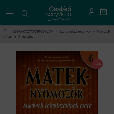
>
SZÓRAKOZTATÓ IRODALOM
>
Szórakoztató regények
>
Még több
szórakoztató kiadvány!
- 13%