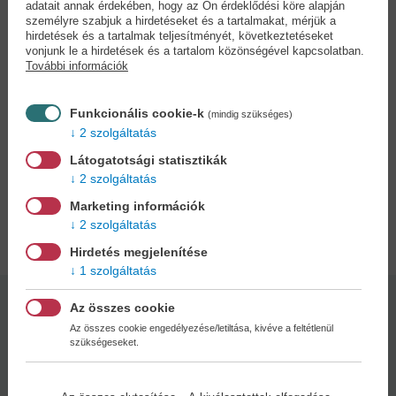
Vajon készen állnak a Mateknyomozók egy újabb kihívásra, vagy
adatait annak érdekében, hogy az Ön érdeklődési köre alapján
ez lesz az a rejtély, ami végül kifog rajtuk?
személyre szabjuk a hirdetéseket és a tartalmakat, mérjük a
hirdetések és a tartalmak teljesítményét, következtetéseket
Derítsd ki a Mateknyomozók legújabb fordulatos kalandjából!
vonjunk le a hirdetések és a tartalom közönségével kapcsolatban.
Tökéletes választás minden matekimádó és matekutáló 9–12 éves
További információk
számára.
„Eredeti, szórakoztató, kedves, tanulságos és elképesztően
Funkcionális cookie-k
ötletes!” – Katie, thehomeschoolscientist.com –
(mindig szükséges)
„Azt hiszem, ez a kedvenc kötetem a Mateknyomozók-sorozatból.
2 szolgáltatás
Szuper matekos részek vannak benne!!!” – Susan, goodreads.com
Látogatotsági statisztikák
10 éves kortól ajánljuk!
2 szolgáltatás
Marketing információk
Adatok
2 szolgáltatás
Hirdetés megjelenítése
1 szolgáltatás
Az összes cookie
Kötésmód:
Oldalszám:
keménytábla
200
Az összes cookie engedélyezése/letiltása, kivéve a feltétlenül
szükségeseket.
Kiadás dátuma: