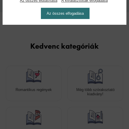
2026
Az összes elutasítása
A kiválasztottak elfogadása
Az összes elfogadása
Kedvenc kategóriák
Romantikus regények
Még több szórakoztató
kiadvány!