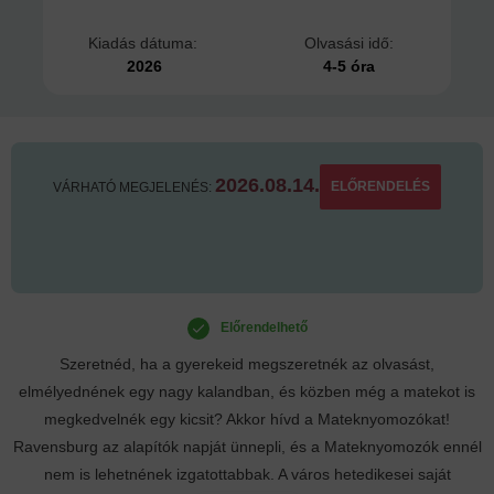
Kiadás dátuma:
Olvasási idő:
2026
4-5 óra
2026.08.14.
ELŐRENDELÉS
VÁRHATÓ MEGJELENÉS:
Előrendelhető
Szeretnéd, ha a gyerekeid megszeretnék az olvasást,
elmélyednének egy nagy kalandban, és közben még a matekot is
megkedvelnék egy kicsit? Akkor hívd a Mateknyomozókat!
Ravensburg az alapítók napját ünnepli, és a Mateknyomozók ennél
nem is lehetnének izgatottabbak. A város hetedikesei saját