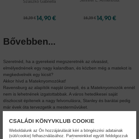
Jennifer L. Armentrout
Szaszkó Gabriella
14,90 €
14,90 €
16,39 €
16,39 €
Bővebben...
Szeretnéd, ha a gyerekeid megszeretnék az olvasást,
elmélyednének egy nagy kalandban, és közben még a matekot is
megkedvelnék egy kicsit?
Akkor hívd a Mateknyomozókat!
Ravensburg az alapítók napját ünnepli, és a Mateknyomozók ennél
nem is lehetnének izgatottabbak. A város hetedikesei saját
díszkocsit építenek a nagy felvonulásra, Stanley és barátai pedig
már évek óta tervezgetik a mesterművüket.
Az ünnepség közepette azonban különös levél kerül elő, méghozzá
nem mástól, mint a város egykori alapítójától, Silas Raventől. A
CSALÁDI KÖNYVKLUB COOKIE
sorokból kiderül, hogy a férfi kincseket hagyott Ravensburg lakóira,
Weboldalunk az Ön hozzájárulását kéri a böngészési adatainak
és most a hetedikeseken a sor, hogy a nyomukra bukkanjanak.
(süti/cookie) felhasználásához. Partnereinkkel együtt feldolgozzuk