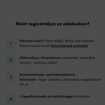
Cookies
Miért regisztráljon az oldalunkon?
Könyvet keres?
Nem találja? Bízza ránk kedvenc
könyve beszerzését!
Könyvkereső-szolgálat
Otthonában, kényelmesen
választhat, vásárolhat
könyvet - tumultus nélkül!
Kedvezmények, nyereményjátékok,
bónuszok
- tegye próbára a Könyvklub szolgáltatását
Ön is!
A
legelőnyösebb postaköltséggel
számoljon!