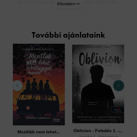
díszkocsit építenek a nagy felvonulásra, Stanley és...
Bővebben >>
További ajánlataink
Oblivion - Feledés 1. -...
É
Mezítláb nem lehet...