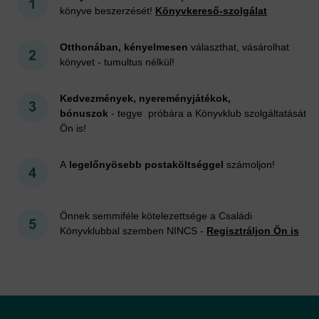
könyve beszerzését!
Könyvkereső-szolgálat
Otthonában, kényelmesen
választhat, vásárolhat
könyvet - tumultus nélkül!
Kedvezmények, nyereményjátékok,
bónuszok
- tegye próbára a Könyvklub szolgáltatását
Ön is!
A
legelőnyösebb postaköltséggel
számoljon!
Önnek semmiféle kötelezettsége a Családi
Könyvklubbal szemben NINCS -
Regisztráljon Ön is