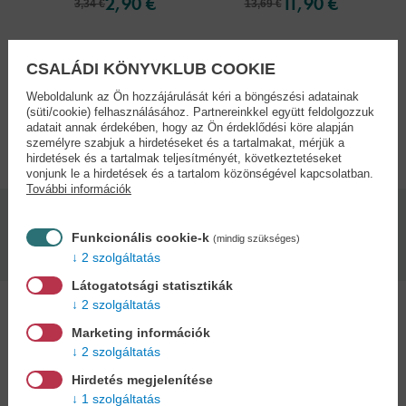
2,90 €
11,90 €
3,34 €
13,69 €
Bővebben...
CSALÁDI KÖNYVKLUB COOKIE
Weboldalunk az Ön hozzájárulását kéri a böngészési adatainak
(süti/cookie) felhasználásához. Partnereinkkel együtt feldolgozzuk
adatait annak érdekében, hogy az Ön érdeklődési köre alapján
Adatok
személyre szabjuk a hirdetéseket és a tartalmakat, mérjük a
hirdetések és a tartalmak teljesítményét, következtetéseket
vonjunk le a hirdetések és a tartalom közönségével kapcsolatban.
További információk
Kötésmód:
Kiadás dátuma:
Funkcionális cookie-k
(mindig szükséges)
keménytábla
2014
2 szolgáltatás
Látogatotsági statisztikák
2 szolgáltatás
Marketing információk
2 szolgáltatás
Kedvenc kategóriák
Hirdetés megjelenítése
1 szolgáltatás