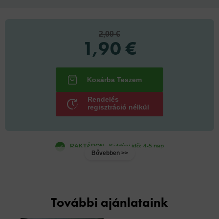
2,09 €
1,90 €
Rendelés
regisztráció nélkül
RAKTÁRON - Küldési idő: 4-5 nap
Bővebben >>
További ajánlataink