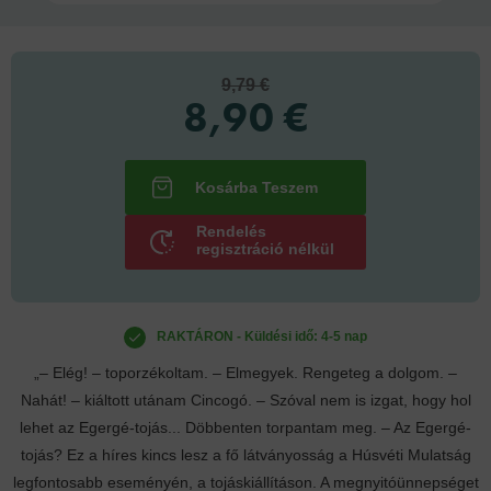
9,79 €
8,90 €
Rendelés
regisztráció nélkül
RAKTÁRON - Küldési idő: 4-5 nap
„– Elég! – toporzékoltam. – Elmegyek. Rengeteg a dolgom. –
Nahát! – kiáltott utánam Cincogó. – Szóval nem is izgat, hogy hol
lehet az Egergé-tojás... Döbbenten torpantam meg. – Az Egergé-
tojás? Ez a híres kincs lesz a fő látványosság a Húsvéti Mulatság
legfontosabb eseményén, a tojáskiállításon. A megnyitóünnepséget