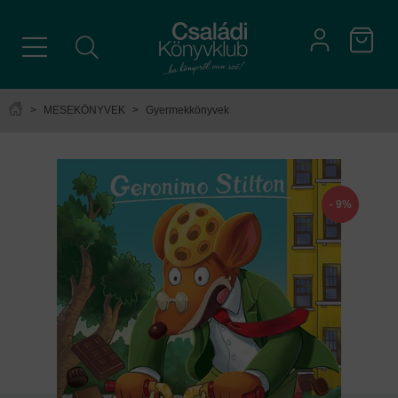
>
MESEKÖNYVEK
>
Gyermekkönyvek
- 9%