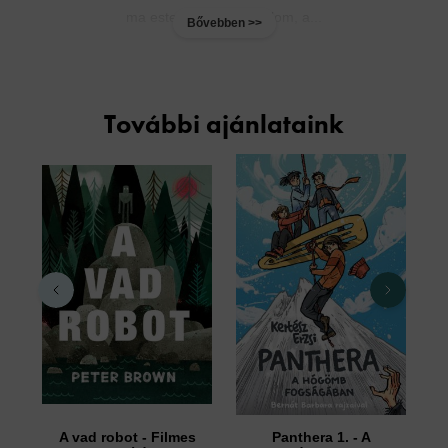
ma este tartják. Gondolom, a...
Bővebben >>
További ajánlataink
A vad robot - Filmes
Panthera 1. - A