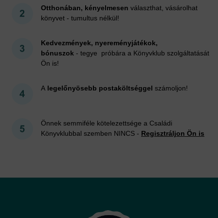
Otthonában, kényelmesen
választhat, vásárolhat
könyvet - tumultus nélkül!
Kedvezmények, nyereményjátékok,
bónuszok
- tegye próbára a Könyvklub szolgáltatását
Ön is!
A
legelőnyösebb postaköltséggel
számoljon!
Önnek semmiféle kötelezettsége a Családi
Könyvklubbal szemben NINCS -
Regisztráljon Ön is