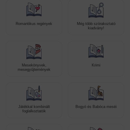
Romantikus regények
Még több szórakoztató
kiadvány!
Mesekönyvek,
Krimi
mesegyűjtemények
Játékkal kombinált
Bogyó és Babóca meséi
foglalkoztatók