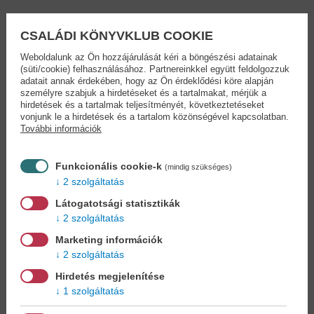
Beköszöntött a tavasz, az egész város a Húsvéti Mulatság lázában
ég. És nekem ma, éppen ma szakad ezernyi teendő a nyakamba: a
CSALÁDI KÖNYVKLUB COOKIE
Rágcsáló Hírek ügyei, hajsza egy tolvaj után, és még a
Weboldalunk az Ön hozzájárulását kéri a böngészési adatainak
cukrászverseny is, ahol fülig merülök a csokoládéban. De
(süti/cookie) felhasználásához. Partnereinkkel együtt feldolgozzuk
mancsban tartom az ügyet!
adatait annak érdekében, hogy az Ön érdeklődési köre alapján
személyre szabjuk a hirdetéseket és a tartalmakat, mérjük a
„Az én történeteim könnyebbek, mint a friss mozzarella,
hirdetések és a tartalmak teljesítményét, következtetéseket
kívánatosabbak, mint az edami, és ízesebbek, mint az érett
vonjunk le a hirdetések és a tartalom közönségével kapcsolatban.
További információk
parmezán… szavamra, igazán bajuszemelő olvasmányok!”
Geronimo Stilton
Funkcionális cookie-k
(mindig szükséges)
Geronimo Stilton Rágcsáliában született, Egér-szigeten.
2 szolgáltatás
Diplomamunkáját a rágcsálóirodalom toponímiájából és
összehasonlító ősegérkori filozófiából írta. Geronimo Rágcsália
Látogatotsági statisztikák
legolvasottabb napilapja, a Rágcsáló Hírek főszerkesztője. Az
2 szolgáltatás
újságot nagyapja, Világjáró Vilmos alapította.
Marketing információk
Szabadidejében Geronimo 18. századi, antik sajthéjdarabkákat
2 szolgáltatás
gyűjt, de legszívesebben nagy sikerű történetek írásával
foglalatoskodik. Könyveit 52 nyelvre fordították le, és több mint 182
Hirdetés megjelenítése
millió példányban adták el világszerte.
1 szolgáltatás