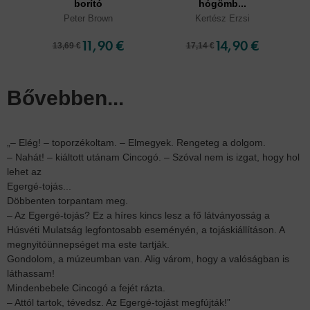
borító
hógömb...
Peter Brown
Kertész Erzsi
11,90 €
14,90 €
13,69 €
17,14 €
Bővebben...
„– Elég! – toporzékoltam. – Elmegyek. Rengeteg a dolgom.
– Nahát! – kiáltott utánam Cincogó. – Szóval nem is izgat, hogy hol
lehet az
Egergé-tojás...
Döbbenten torpantam meg.
– Az Egergé-tojás? Ez a híres kincs lesz a fő látványosság a
Húsvéti Mulatság legfontosabb eseményén, a tojáskiállításon. A
megnyitóünnepséget ma este tartják.
Gondolom, a múzeumban van. Alig várom, hogy a valóságban is
láthassam!
Mindenbebele Cincogó a fejét rázta.
– Attól tartok, tévedsz. Az Egergé-tojást megfújták!”