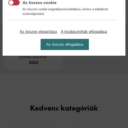
Az összes cookie
Adatok
Az összes cookie engedélyezése/letiltása, kivéve a feltétlenül
szükségeseket.
Az összes elutasítása
A kiválasztottak elfogadása
Kötésmód:
Oldalszám:
puha kötés
128
Az összes elfogadása
Kiadás dátuma:
2023
Kedvenc kategóriák