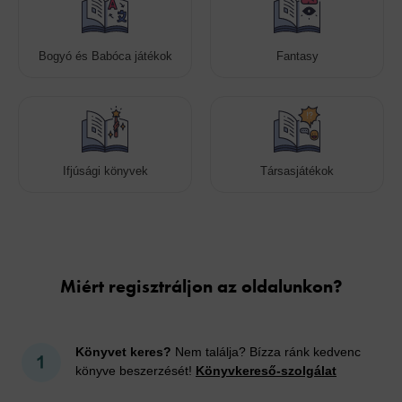
Bogyó és Babóca játékok
Fantasy
Ifjúsági könyvek
Társasjátékok
Cookies
Miért regisztráljon az oldalunkon?
Könyvet keres?
Nem találja? Bízza ránk kedvenc
könyve beszerzését!
Könyvkereső-szolgálat