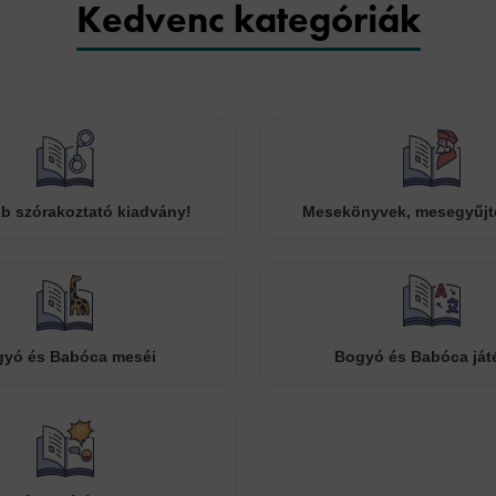
Kedvenc kategóriák
b szórakoztató kiadvány!
Mesekönyvek, mesegyűj
yó és Babóca meséi
Bogyó és Babóca ját