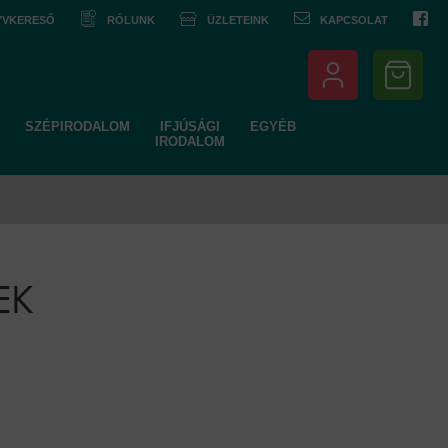
NYVKERESŐ
RÓLUNK
ÜZLETEINK
KAPCSOLAT
SZÉPIRODALOM
IFJÚSÁGI
EGYÉB
IRODALOM
EK