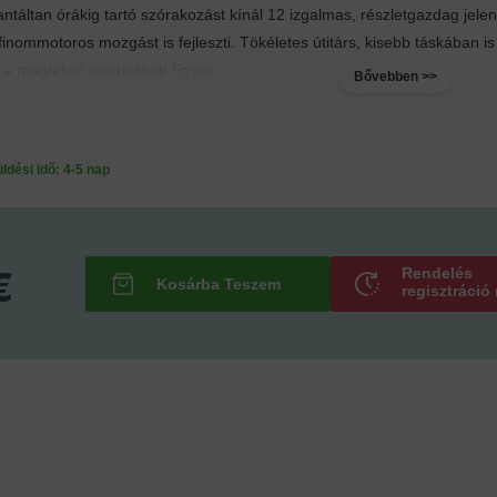
táltan órákig tartó szórakozást kínál 12 izgalmas, részletgazdag jele
finommotoros mozgást is fejleszti. Tökéletes útitárs, kisebb táskában 
a megfelelő matricákat! Egyes...
Bővebben >>
ési idő: 4-5 nap
€
Rendelés
regisztráció