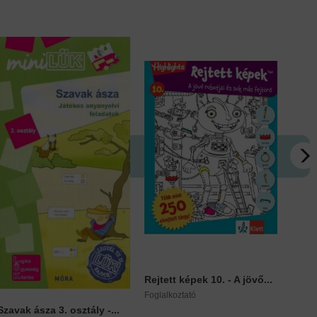
Rejtett képek 10. - A jövő...
Vágj 
Foglalkoztató
Barniš
Szavak ásza 3. osztály -...