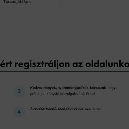
Társasjátékok
Cookies
ért regisztráljon az oldalunk
Kedvezmények, nyereményjátékok, bónuszok
- tegye
próbára a Könyvklub szolgáltatását Ön is!
A
legelőnyösebb postaköltséggel
számoljon!