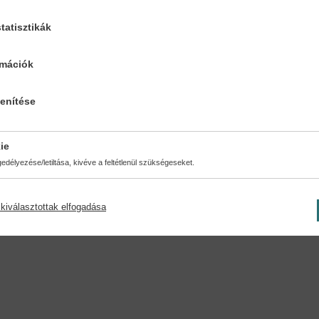
tatisztikák
ésmód:
Oldalszám:
a kötés
32
rmációk
lenítése
ie
délyezése/letiltása, kivéve a feltétlenül szükségeseket.
kiválasztottak elfogadása