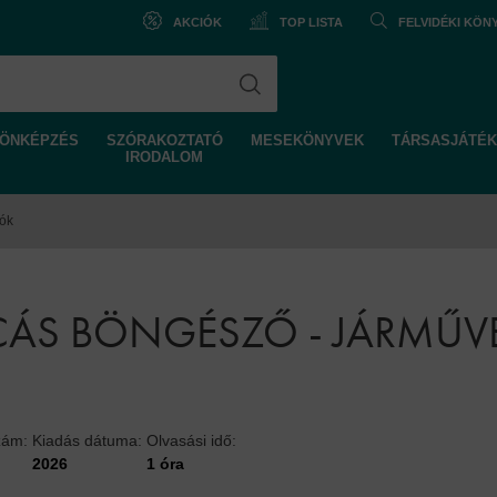
AKCIÓK
TOP LISTA
FELVIDÉKI KÖ
ÖNKÉPZÉS
SZÓRAKOZTATÓ
MESEKÖNYVEK
TÁRSASJÁTÉK
IRODALOM
tók
CÁS BÖNGÉSZŐ - JÁRMŰV
zám:
Kiadás dátuma:
Olvasási idő:
2026
1 óra