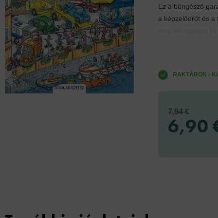
Ez a böngésző garan
a képzelőerőt és a 
meg és ragaszd be 
RAKTÁRON - Küld
7,94 €
6,90 