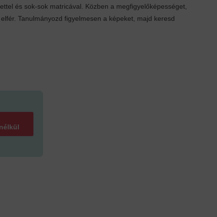
nettel és sok-sok matricával. Közben a megfigyelőképességet,
is elfér. Tanulmányozd figyelmesen a képeket, majd keresd
 nélkül