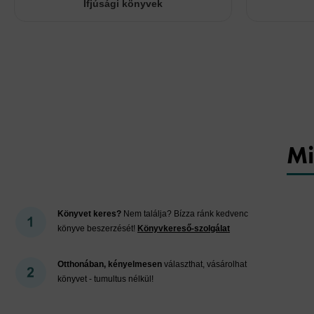
Ifjúsági könyvek
Mi
Könyvet keres?
Nem találja? Bízza ránk kedvenc
könyve beszerzését!
Könyvkereső-szolgálat
Otthonában, kényelmesen
választhat, vásárolhat
könyvet - tumultus nélkül!