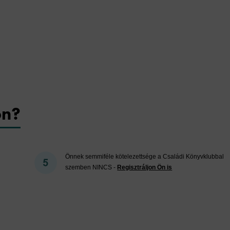
on?
Önnek semmiféle kötelezettsége a Családi Könyvklubbal
szemben NINCS -
Regisztráljon Ön is