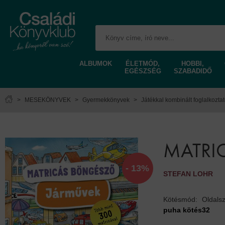
ALBUMOK
ÉLETMÓD,
HOBBI,
EGÉSZSÉG
SZABADIDŐ
>
MESEKÖNYVEK
>
Gyermekkönyvek
>
Játékkal kombinált foglalkozta
MATRI
- 13%
STEFAN LOHR
Kötésmód:
Oldals
puha kötés
32