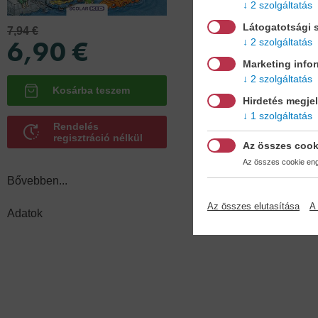
2 szolgáltatás
Látogatotsági s
7,94 €
Köt
6,90 €
2 szolgáltatás
puh
Marketing info
2 szolgáltatás
Hirdetés megje
1 szolgáltatás
Rendelés
regisztráció nélkül
Az összes cook
Az összes cookie enge
Bővebben...
Az összes elutasítása
A 
Adatok