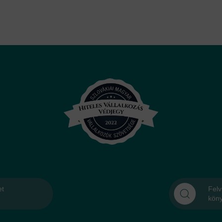
et
Felv
kön