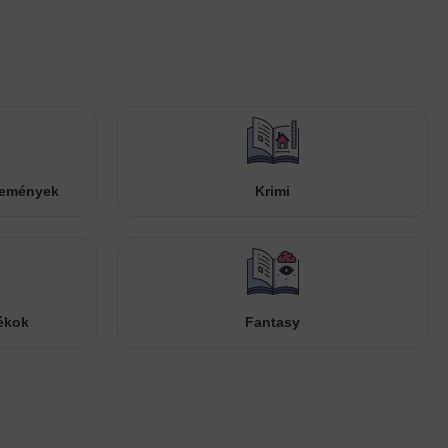
temények
Krimi
ékok
Fantasy