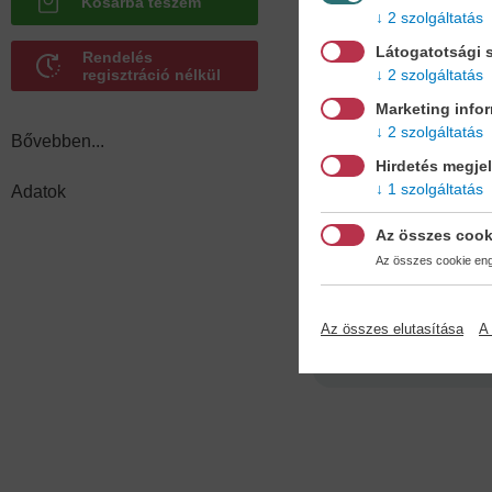
érzelmeket.
2 szolgáltatás
Látogatotsági s
Rendelés
2 szolgáltatás
regisztráció nélkül
A Kislánymesék mesegyűjt
Marketing info
mesék varázslatos világát
2 szolgáltatás
Bővebben...
boldogságukhoz!
Hirdetés megje
1 szolgáltatás
Adatok
Adatok
Az összes cook
Az összes cookie enge
Kötésmód
Az összes elutasítása
A 
Kötve