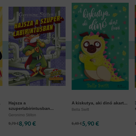
.
Hajsza a
A kiskutya, aki dinó akart...
szuperlabirintusban...
Bella Swift
Geronimo Stilton
8,90 €
5,90 €
9,79 €
6,49 €