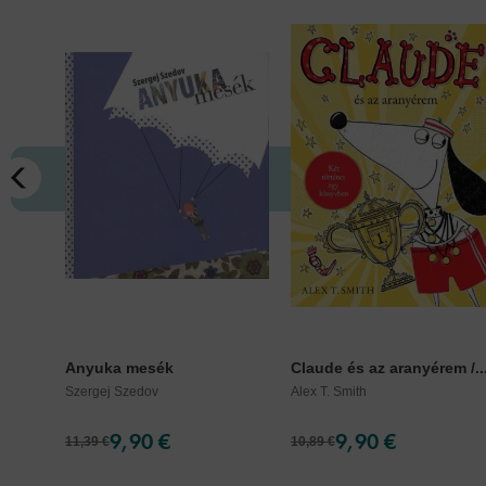
Anyuka mesék
Claude és az aranyérem /..
Szergej Szedov
Alex T. Smith
9,90 €
9,90 €
11,39 €
10,89 €