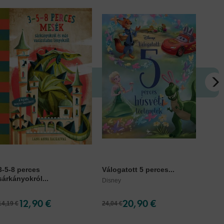
3-5-8 perces
Válogatott 5 perces...
Maci
sárkányokról...
Disney
Kiss O
12,90 €
20,90 €
14,19 €
24,04 €
13,09 