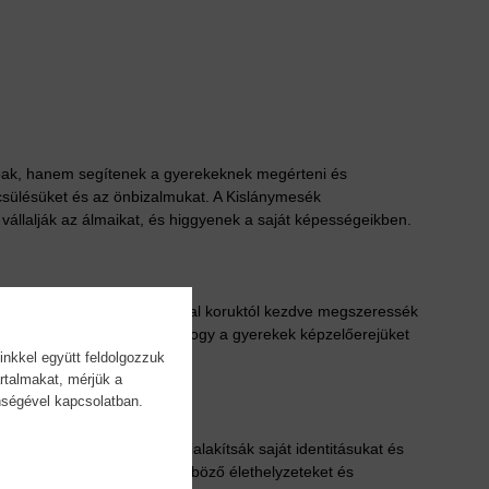
óak, hanem segítenek a gyerekeknek megérteni és
nbecsülésüket és az önbizalmukat. A Kislánymesék
vállalják az álmaikat, és higgyenek a saját képességeikben.
, hogy a kislányok már fiatal koruktól kezdve megszeressék
etőséget biztosítanak arra, hogy a gyerekek képzelőerejüket
inkkel együtt feldolgozzuk
rtalmakat, mérjük a
önségével kapcsolatban.
slányoknak abban, hogy kialakítsák saját identitásukat és
kislányok megértsék a különböző élethelyzeteket és