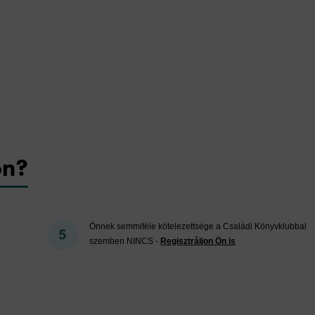
on?
Önnek semmiféle kötelezettsége a Családi Könyvklubbal
szemben NINCS -
Regisztráljon Ön is