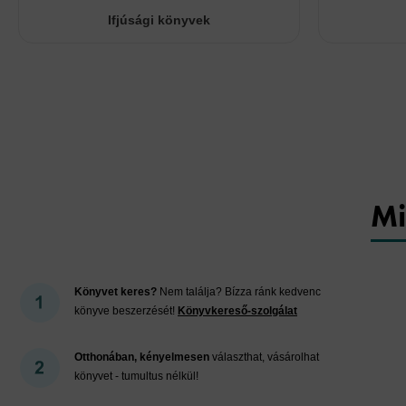
Ifjúsági könyvek
Mi
Könyvet keres?
Nem találja? Bízza ránk kedvenc
könyve beszerzését!
Könyvkereső-szolgálat
Otthonában, kényelmesen
választhat, vásárolhat
könyvet - tumultus nélkül!