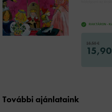
feldolgozni az érzés
RAKTÁRON - Küld
16,50 €
15,90
További ajánlataink