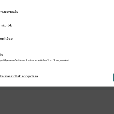
tatisztikák
emény a Mesetár-sorozat részeként egyedülálló lehetőséget kínál a kis
rmációk
. Engedd, hogy a különleges történetek és karakterek elragadják a kisl
lenítése
ie
délyezése/letiltása, kivéve a feltétlenül szükségeseket.
:
Oldalszám:
Kiadá
kiválasztottak elfogadása
350 oldal