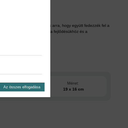
lányoknak és családjaiknak arra, hogy együtt fedezzék fel a
ányokat, és hozzájáruljanak a fejlődésükhöz és a
s dátuma:
Méret:
Az összes elfogadása
2025
19 x 16 cm