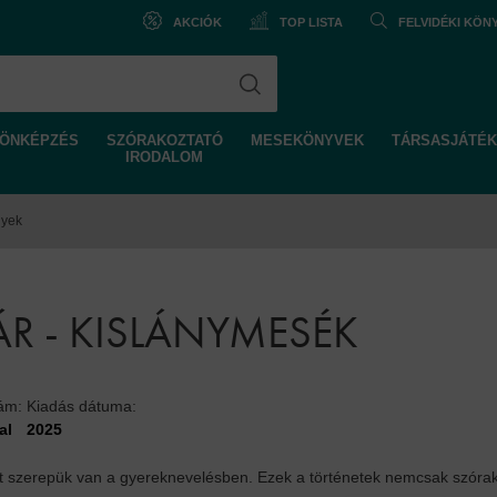
AKCIÓK
TOP LISTA
FELVIDÉKI KÖ
ÖNKÉPZÉS
SZÓRAKOZTATÓ
MESEKÖNYVEK
TÁRSASJÁTÉK
IRODALOM
nyek
R - KISLÁNYMESÉK
zám:
Kiadás dátuma:
al
2025
 szerepük van a gyereknevelésben. Ezek a történetek nemcsak szóra