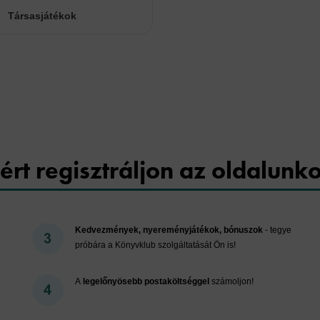
Társasjátékok
Cookies
ért regisztráljon az oldalunk
Kedvezmények, nyereményjátékok, bónuszok
- tegye
próbára a Könyvklub szolgáltatását Ön is!
A
legelőnyösebb postaköltséggel
számoljon!