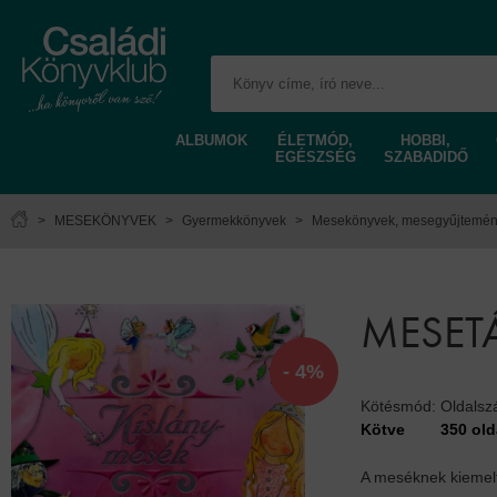
ALBUMOK
ÉLETMÓD,
HOBBI,
EGÉSZSÉG
SZABADIDŐ
>
MESEKÖNYVEK
>
Gyermekkönyvek
>
Mesekönyvek, mesegyűjtemé
MESETÁ
- 4%
Kötésmód:
Oldals
Kötve
350 old
A meséknek kiemelt