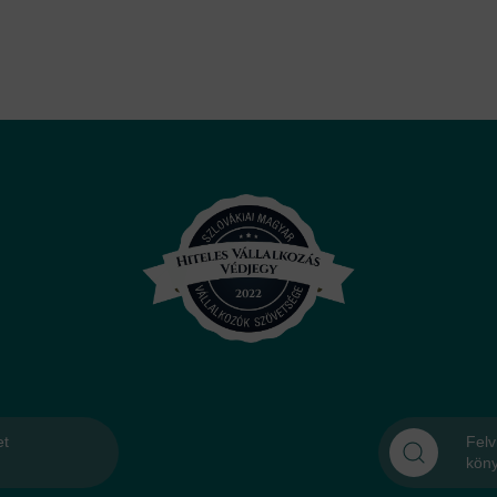
et
Felv
kön