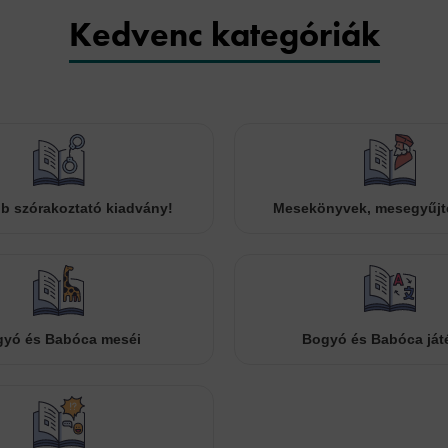
Kedvenc kategóriák
b szórakoztató kiadvány!
Mesekönyvek, mesegyűj
yó és Babóca meséi
Bogyó és Babóca ját