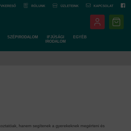
NYVKERESŐ
RÓLUNK
ÜZLETEINK
KAPCSOLAT
SZÉPIRODALOM
IFJÚSÁGI
EGYÉB
IRODALOM
koztatóak, hanem segítenek a gyerekeknek megérteni és