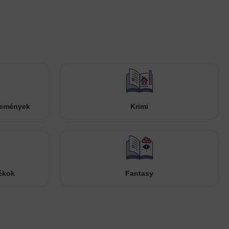
temények
Krimi
ékok
Fantasy