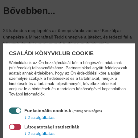
Bővebben...
24 kalandos meglepetés az ünnepi várakozáshoz! Készülj az
ünnepekre a Minecrafttal! Tedd ünnepivé a játékot, és fedezd fel a
24 minikalandot napról napra! Építési útmutatók, vidám
foglalkoztatók, karácsonyfadíszek, fergeteges viccek, izgalmas
CSALÁDI KÖNYVKLUB COOKIE
kihívások és rajzolási segédletek várnak rád – hogy minden
eddiginél blokkosabb legyen idén a karácsony!
Weboldalunk az Ön hozzájárulását kéri a böngészési adatainak
(süti/cookie) felhasználásához. Partnereinkkel együtt feldolgozzuk
adatait annak érdekében, hogy az Ön érdeklődési köre alapján
személyre szabjuk a hirdetéseket és a tartalmakat, mérjük a
Adatok
hirdetések és a tartalmak teljesítményét, következtetéseket
vonjunk le a hirdetések és a tartalom közönségével kapcsolatban.
További információk
Funkcionális cookie-k
(mindig szükséges)
Kötésmód:
Oldalszám:
2 szolgáltatás
keménytábla
24
Látogatotsági statisztikák
2 szolgáltatás
Kiadás dátuma: