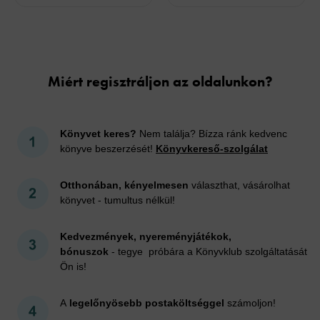
Cookies
Miért regisztráljon az oldalunkon?
Könyvet keres?
Nem találja? Bízza ránk kedvenc
könyve beszerzését!
Könyvkereső-szolgálat
Otthonában, kényelmesen
választhat, vásárolhat
könyvet - tumultus nélkül!
Kedvezmények, nyereményjátékok,
bónuszok
- tegye próbára a Könyvklub szolgáltatását
Ön is!
A
legelőnyösebb postaköltséggel
számoljon!