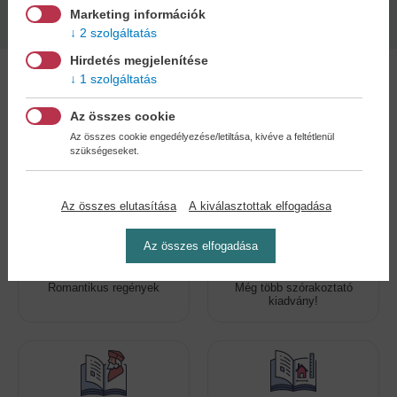
2024
Marketing információk
2 szolgáltatás
Hirdetés megjelenítése
1 szolgáltatás
Az összes cookie
Az összes cookie engedélyezése/letiltása, kivéve a feltétlenül
Kedvenc kategóriák
szükségeseket.
Az összes elutasítása
A kiválasztottak elfogadása
Az összes elfogadása
Romantikus regények
Még több szórakoztató
kiadvány!