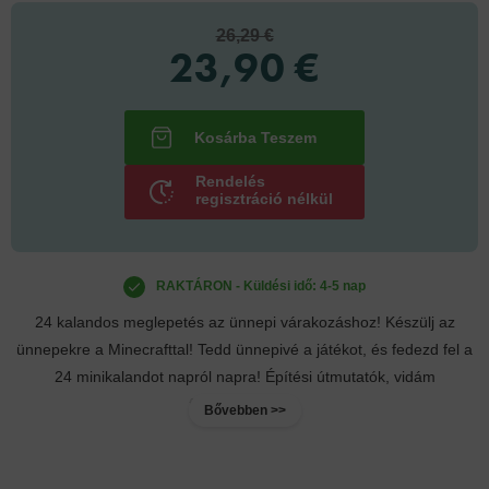
26,29 €
23,90 €
Rendelés
regisztráció nélkül
RAKTÁRON - Küldési idő: 4-5 nap
24 kalandos meglepetés az ünnepi várakozáshoz! Készülj az
ünnepekre a Minecrafttal! Tedd ünnepivé a játékot, és fedezd fel a
24 minikalandot napról napra! Építési útmutatók, vidám
foglalkoztatók,...
Bővebben >>