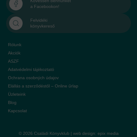
Kövessen bennünket
a Facebookon!
Felvidéki
könyvkereső
Rólunk
Akciók
ASZF
Adatvédelmi tájékoztató
Ochrana osobných údajov
Elállás a szerződéstől – Online űrlap
Üzleteink
Blog
Kapcsolat
© 2026 Családi Könyvklub |
web design
:
epix media