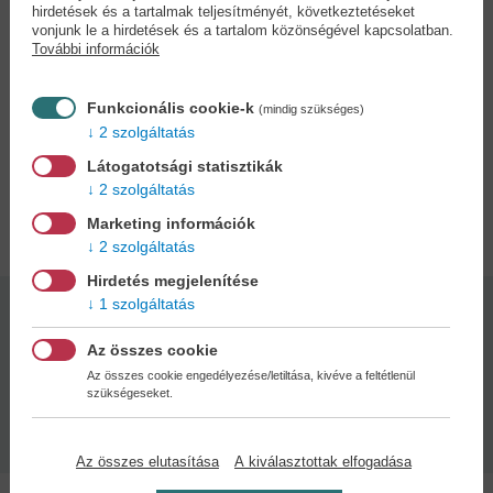
eldönteni, bosszantja-e a fiú, vagy vonzódik hozzá.
hirdetések és a tartalmak teljesítményét, következtetéseket
Amikor Akane egy gamer rendezvényen összefut az exével, egy
vonjunk le a hirdetések és a tartalom közönségével kapcsolatban.
További információk
spontán döntés következtében úgy tesz, mintha Yamada lenne a
jelenlegi barátja, és hamarosan mind a játékban, mind a való
életben sok időt töltenek együtt. Mindössze annyi a gond, hogy
Funkcionális cookie-k
(mindig szükséges)
Yamadát kizárólag a játék érdekli. Akane érzéseinek erősödésével
2 szolgáltatás
vajon sikerül Yamadának másra is koncentrálnia?
Látogatotsági statisztikák
2 szolgáltatás
Adatok
Marketing információk
2 szolgáltatás
Hirdetés megjelenítése
1 szolgáltatás
Kötésmód:
Oldalszám:
puha kötés
184
Az összes cookie
Az összes cookie engedélyezése/letiltása, kivéve a feltétlenül
szükségeseket.
Kiadás dátuma:
2025
Az összes elutasítása
A kiválasztottak elfogadása