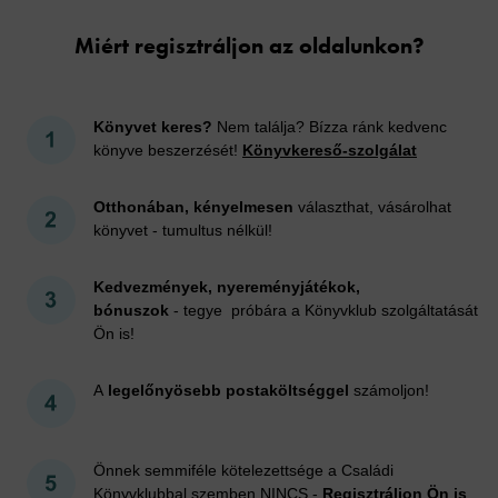
Miért regisztráljon az oldalunkon?
Könyvet keres?
Nem találja? Bízza ránk kedvenc
könyve beszerzését!
Könyvkereső-szolgálat
Otthonában, kényelmesen
választhat, vásárolhat
könyvet - tumultus nélkül!
Kedvezmények, nyereményjátékok,
bónuszok
- tegye próbára a Könyvklub szolgáltatását
Ön is!
A
legelőnyösebb postaköltséggel
számoljon!
Önnek semmiféle kötelezettsége a Családi
Könyvklubbal szemben NINCS -
Regisztráljon Ön is