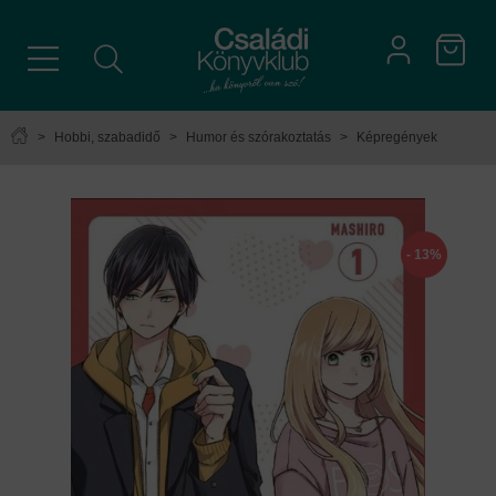
>
Hobbi, szabadidő
>
Humor és szórakoztatás
>
Képregények
- 13%