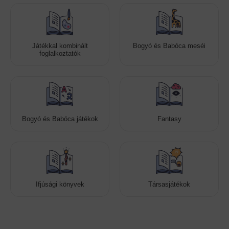
Játékkal kombinált
Bogyó és Babóca meséi
foglalkoztatók
Bogyó és Babóca játékok
Fantasy
Ifjúsági könyvek
Társasjátékok
Cookies