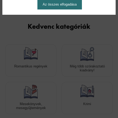
Az összes elfogadása
Kedvenc kategóriák
Romantikus regények
Még több szórakoztató
kiadvány!
Mesekönyvek,
Krimi
mesegyűjtemények