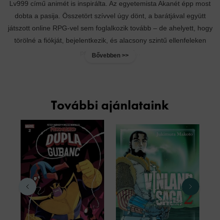
Lv999 című animét is inspirálta. Az egyetemista Akanét épp most
dobta a pasija. Összetört szívvel úgy dönt, a barátjával együtt
játszott online RPG-vel sem foglalkozik tovább – de ahelyett, hogy
törölné a fiókját, bejelentkezik, és alacsony szintű ellenfeleken
próbálja levezetni...
Bővebben >>
További ajánlataink