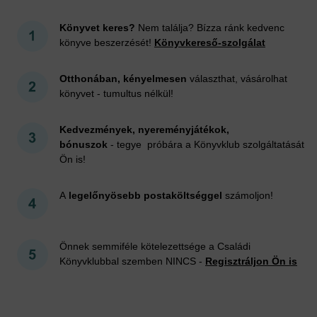
Könyvet keres?
Nem találja? Bízza ránk kedvenc
könyve beszerzését!
Könyvkereső-szolgálat
Otthonában, kényelmesen
választhat, vásárolhat
könyvet - tumultus nélkül!
Kedvezmények, nyereményjátékok,
bónuszok
- tegye próbára a Könyvklub szolgáltatását
Ön is!
A
legelőnyösebb postaköltséggel
számoljon!
Önnek semmiféle kötelezettsége a Családi
Könyvklubbal szemben NINCS -
Regisztráljon Ön is