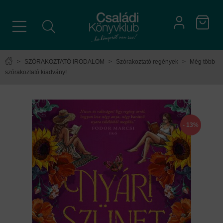
>
SZÓRAKOZTATÓ IRODALOM
>
Szórakoztató regények
>
Még több
szórakoztató kiadvány!
- 13%