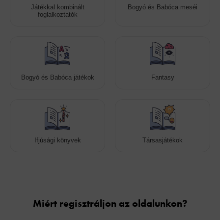
Játékkal kombinált
Bogyó és Babóca meséi
foglalkoztatók
Bogyó és Babóca játékok
Fantasy
Ifjúsági könyvek
Társasjátékok
Cookies
Miért regisztráljon az oldalunkon?