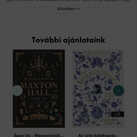
ezen a nyáron minden más lesz. Ez a szünet...
Bővebben >>
További ajánlataink
Save Us - Megmentjük...
Az ízek költészete -
A