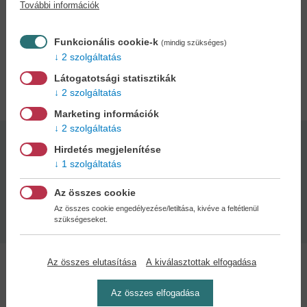
További információk
önfeledt nevetés, a legjobb barátok, egy kis tánc és időnként egy-
egy nagy beszélgetés segíthet a legnehezebb időszakokat is
könnyebben átvészelni. Mint amilyen például a nyári szünet...
Funkcionális cookie-k
(mindig szükséges)
2 szolgáltatás
Adatok
Látogatotsági statisztikák
2 szolgáltatás
Marketing információk
2 szolgáltatás
Kötésmód:
Oldalszám:
Hirdetés megjelenítése
puha kötés
320
1 szolgáltatás
Az összes cookie
Kiadás dátuma:
Az összes cookie engedélyezése/letiltása, kivéve a feltétlenül
2026
szükségeseket.
Az összes elutasítása
A kiválasztottak elfogadása
Az összes elfogadása