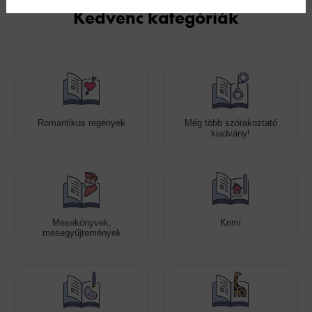
Kedvenc kategóriák
Romantikus regények
Még több szórakoztató
kiadvány!
Mesekönyvek,
Krimi
mesegyűjtemények