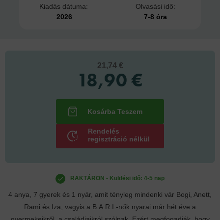
Kiadás dátuma:
Olvasási idő:
2026
7-8 óra
21,74 €
18,90 €
Rendelés
regisztráció nélkül
RAKTÁRON - Küldési idő: 4-5 nap
4 anya, 7 gyerek és 1 nyár, amit tényleg mindenki vár Bogi, Anett,
Rami és Iza, vagyis a B.A.R.I.-nők nyarai már hét éve a
gyermekeikről, a családjaikról szólnak. Ezért megfogadják, hogy