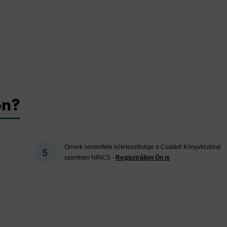
on?
Önnek semmiféle kötelezettsége a Családi Könyvklubbal
szemben NINCS -
Regisztráljon Ön is