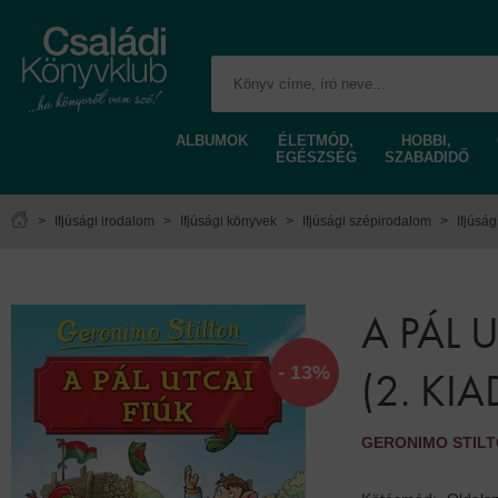
ALBUMOK
ÉLETMÓD,
HOBBI,
EGÉSZSÉG
SZABADIDŐ
>
Ifjúsági irodalom
>
Ifjúsági könyvek
>
Ifjúsági szépirodalom
>
Ifjúsá
A PÁL 
- 13%
(2. KI
GERONIMO STIL