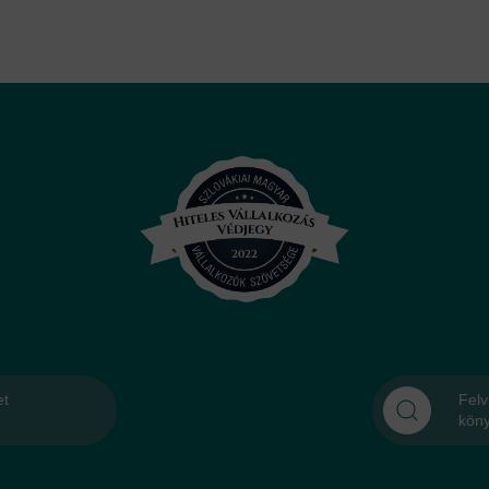
et
Felv
kön