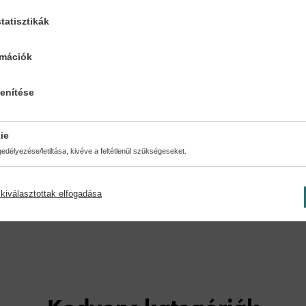
tatisztikák
rmációk
:
Oldalszám:
Kiadá
s
224
lenítése
ie
délyezése/letiltása, kivéve a feltétlenül szükségeseket.
kiválasztottak elfogadása