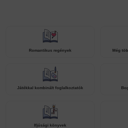
Romantikus regények
Még töb
Játékkal kombinált foglalkoztatók
Bog
Ifjúsági könyvek