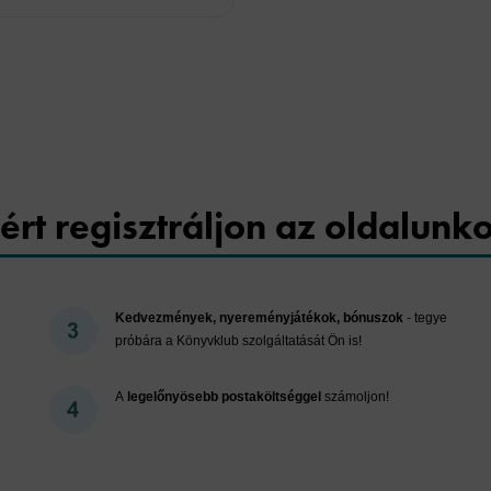
Cookies
ért regisztráljon az oldalunk
Kedvezmények, nyereményjátékok, bónuszok
- tegye
próbára a Könyvklub szolgáltatását Ön is!
A
legelőnyösebb postaköltséggel
számoljon!