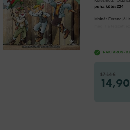
Kötésmód:
Oldals
puha kötés
224
Molnár Ferenc jól i
meg. Ha tetszett ez 
RAKTÁRON - Küld
17,14 €
14,90