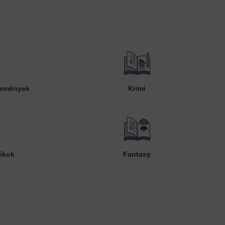
temények
Krimi
ékok
Fantasy