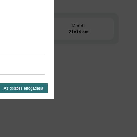
s dátuma:
Méret:
2025
21x14 cm
Az összes elfogadása