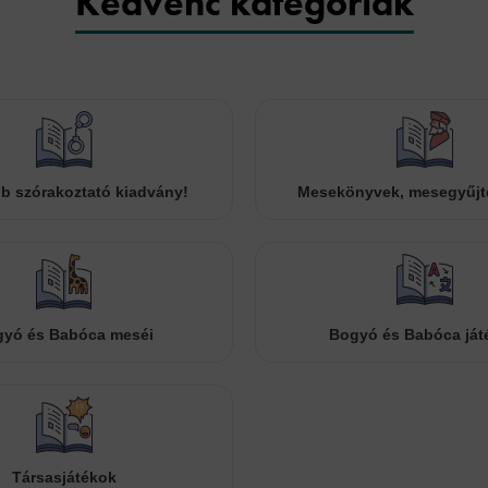
Kedvenc kategóriák
b szórakoztató kiadvány!
Mesekönyvek, mesegyűj
yó és Babóca meséi
Bogyó és Babóca ját
Társasjátékok