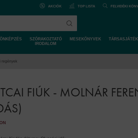
AKCIÓK
TOP LISTA
FELVIDÉKI KÖ
ÖNKÉPZÉS
SZÓRAKOZTATÓ
MESEKÖNYVEK
TÁRSASJÁTÉK
IRODALOM
gi regények
UTCAI FIÚK - MOLNÁR FER
ADÁS)
TON