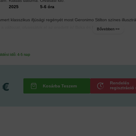
zám:
Kiadás dátuma:
Olvasási idő:
2025
5-6 óra
smert klasszikus ifjúsági regényét most Geronimo Stilton színes illuszt
a változat, olvassátok el az eredetit is! Boka és barátai a...
Bővebben >>
ési idő: 4-5 nap
 €
Rendelés
regisztráció