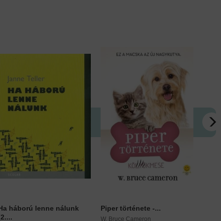
Ha háború lenne nálunk
Piper története -...
Anton
(2....
W. Bruce Cameron
Téti Is