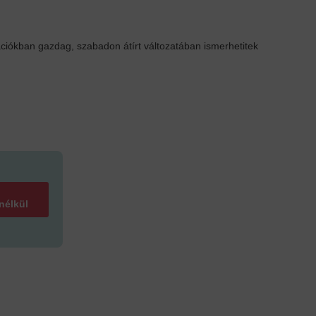
rációkban gazdag, szabadon átírt változatában ismerhetitek
 nélkül