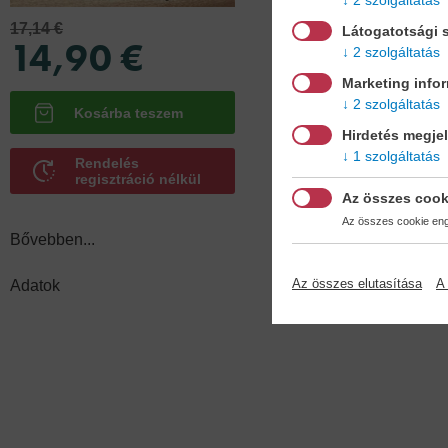
17,14 €
Látogatotsági s
14,90 €
2 szolgáltatás
Marketing info
Kötésmód
2 szolgáltatás
puha köté
Hirdetés megje
1 szolgáltatás
Rendelés
regisztráció nélkül
Az összes cook
Az összes cookie enge
Bővebben...
Az összes elutasítása
A 
Adatok