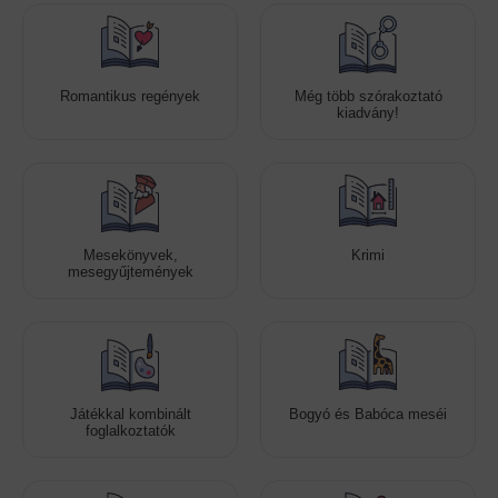
Romantikus regények
Még több szórakoztató
kiadvány!
Mesekönyvek,
Krimi
mesegyűjtemények
Játékkal kombinált
Bogyó és Babóca meséi
foglalkoztatók