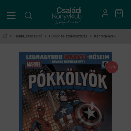
>
Hobbi, szabadidő
>
Humor és szórakoztatás
>
Képregények
- 9%