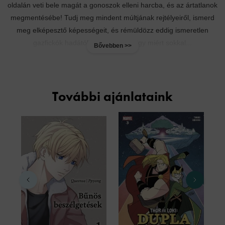
oldalán veti bele magát a gonoszok elleni harcba, és az ártatlanok
megmentésébe! Tudj meg mindent múltjának rejtélyeiről, ismerd
meg elképesztő képességeit, és rémüldözz eddig ismeretlen
gazfickók hadától! Fedezd fel, hogy miért sokkal...
Bővebben >>
További ajánlataink