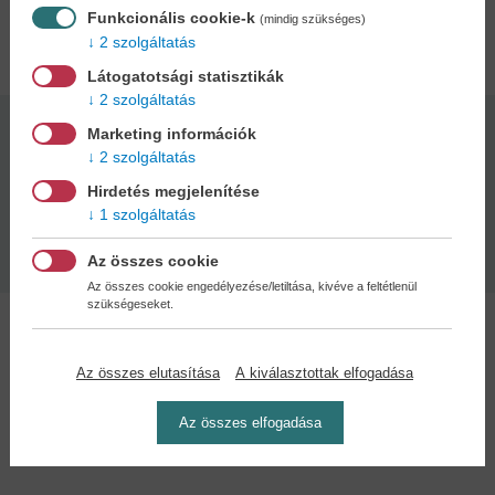
Funkcionális cookie-k
(mindig szükséges)
Adatok
2 szolgáltatás
Látogatotsági statisztikák
2 szolgáltatás
Marketing információk
Kötésmód:
Oldalszám:
2 szolgáltatás
puha kötés
72
Hirdetés megjelenítése
1 szolgáltatás
Kiadás dátuma:
2025
Az összes cookie
Az összes cookie engedélyezése/letiltása, kivéve a feltétlenül
szükségeseket.
Az összes elutasítása
A kiválasztottak elfogadása
Kedvenc kategóriák
Az összes elfogadása