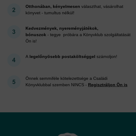
Otthonában, kényelmesen
választhat, vásárolhat
könyvet - tumultus nélkül!
Kedvezmények, nyereményjátékok,
bónuszok
- tegye próbára a Könyvklub szolgáltatását
Ön is!
A
legelőnyösebb postaköltséggel
számoljon!
Önnek semmiféle kötelezettsége a Családi
Könyvklubbal szemben NINCS -
Regisztráljon Ön is