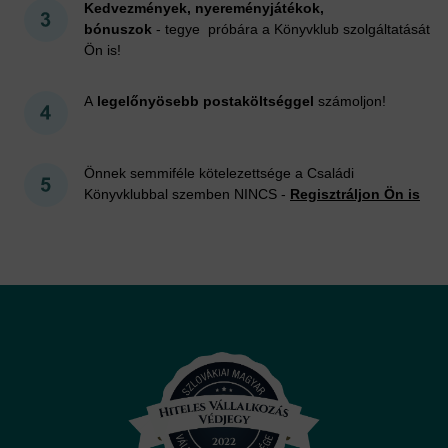
Kedvezmények, nyereményjátékok,
bónuszok
- tegye próbára a Könyvklub szolgáltatását
Ön is!
A
legelőnyösebb postaköltséggel
számoljon!
Önnek semmiféle kötelezettsége a Családi
Könyvklubbal szemben NINCS -
Regisztráljon Ön is