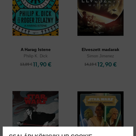
A Harag Istene
Elveszett madarak
Philip K. Dick
Simon Jimenez
11,90 €
12,90 €
13,09 €
14,19 €