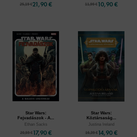
21,90 €
10,90 €
25,19 €
11,99 €
Star Wars:
Star Wars:
Fejvadászok - A...
Köztársaság...
Ethan Sacks
Justina Ireland
17,90 €
14,90 €
20,59 €
16,39 €