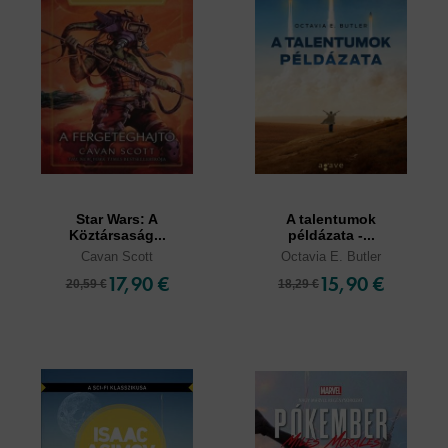
Star Wars: A
A talentumok
Köztársaság...
példázata -...
Cavan Scott
Octavia E. Butler
17,90 €
15,90 €
20,59 €
18,29 €