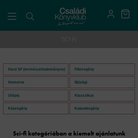
SCI-FI
Hard SF (természettudományos)
Filmregény
Humoros
Ifjúsági
Utópia
Klasszikus
Képregény
Kalandregény
Sci-fi kategóriában a kiemelt ajánlatunk