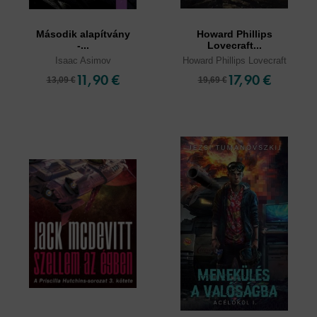
Második alapítvány
Howard Phillips
-...
Lovecraft...
Isaac Asimov
Howard Phillips Lovecraft
11,90 €
17,90 €
13,09 €
19,69 €