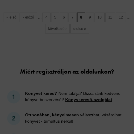
…
…
« első
‹ előző
4
5
6
7
8
9
10
11
12
következő ›
utolsó »
Cookies
Miért regisztráljon az oldalunkon?
Könyvet keres?
Nem találja? Bízza ránk kedvenc
könyve beszerzését!
Könyvkereső-szolgálat
Otthonában, kényelmesen
választhat, vásárolhat
könyvet - tumultus nélkül!