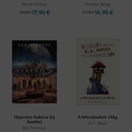
Roman Kulikov
Nicholas Binge
17,90 €
14,90 €
20,59 €
17,14 €
Hyperion bukása (új
A felszabadult világ
kiadás)
H.G. Wells
Dan Simmons