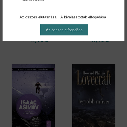
Az összes elutasítása
A kiválasztottak elfogadása
Kazohinia
Én, a robot (új kiadás)
Az összes elfogadása
Szathmári Sándor
Isaac Asimov
11,90 €
11,90 €
13,69 €
13,09 €