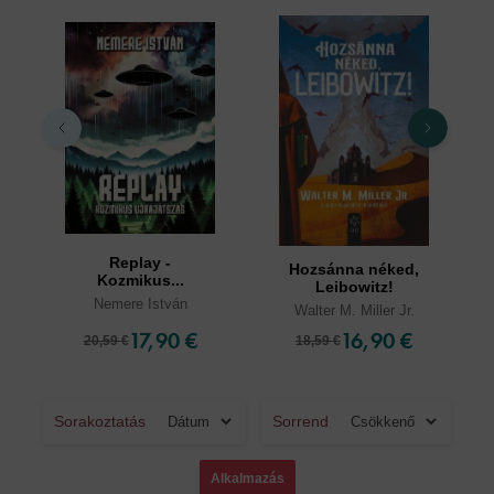
Replay -
Hozsánna néked,
Kozmikus...
Leibowitz!
Nemere István
Walter M. Miller Jr.
17,90 €
16,90 €
20,59 €
18,59 €
Sorakoztatás
Sorrend