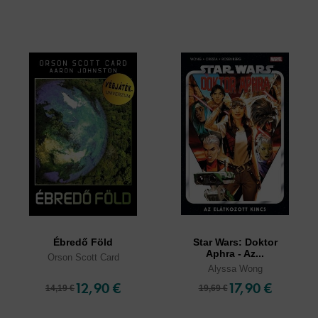
Ébredő Föld
Star Wars: Doktor
Aphra - Az...
Orson Scott Card
Alyssa Wong
12,90 €
17,90 €
14,19 €
19,69 €