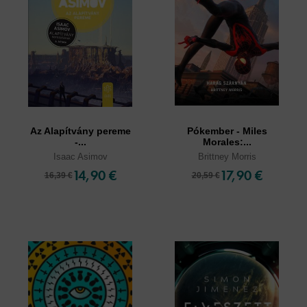
Az Alapítvány pereme
Pókember - Miles
-...
Morales:...
Isaac Asimov
Brittney Morris
14,90 €
17,90 €
16,39 €
20,59 €