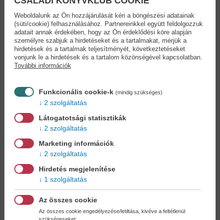
CSALÁDI KÖNYVKLUB COOKIE
Weboldalunk az Ön hozzájárulását kéri a böngészési adatainak
(süti/cookie) felhasználásához. Partnereinkkel együtt feldolgozzuk
adatait annak érdekében, hogy az Ön érdeklődési köre alapján
személyre szabjuk a hirdetéseket és a tartalmakat, mérjük a
hirdetések és a tartalmak teljesítményét, következtetéseket
vonjunk le a hirdetések és a tartalom közönségével kapcsolatban.
Star Wars: Ronin
Star Wars: A
További információk
Köztársaság...
Emma Mieko Candon
Cavan Scott
15,90 €
20,90 €
18,29 €
24,04 €
Funkcionális cookie-k
(mindig szükséges)
2 szolgáltatás
Látogatotsági statisztikák
2 szolgáltatás
Marketing információk
2 szolgáltatás
Hirdetés megjelenítése
1 szolgáltatás
Az összes cookie
Az összes cookie engedélyezése/letiltása, kivéve a feltétlenül
szükségeseket.