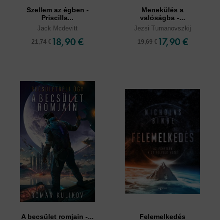
Szellem az égben -
Menekülés a
Priscilla...
valóságba -...
Jack Mcdevitt
Jezsi Tumanovszkij
18,90 €
17,90 €
21,74 €
19,69 €
A becsület romjain -...
Felemelkedés