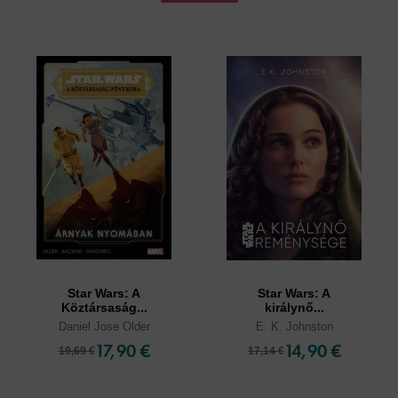
Star Wars: A
Star Wars: A
Köztársaság...
királynő...
Daniel Jose Older
E. K. Johnston
17,90 €
14,90 €
19,69 €
17,14 €