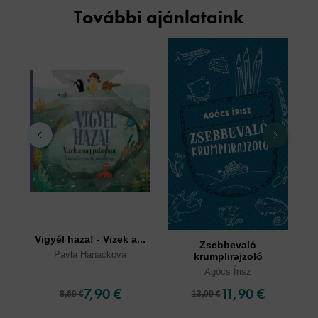
További ajánlataink
Vigyél haza! - Vizek a...
Zsebbevaló
Pavla Hanackova
E
krumplirajzoló
Agócs Írisz
7,90 €
11,90 €
8,69 €
13,09 €