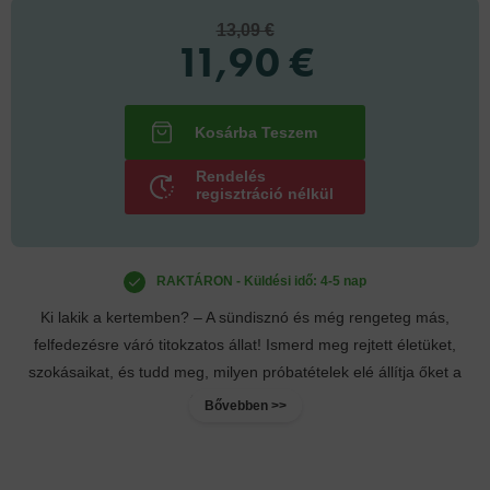
13,09 €
11,90 €
Rendelés
regisztráció nélkül
RAKTÁRON - Küldési idő: 4-5 nap
Ki lakik a kertemben? – A sündisznó és még rengeteg más,
felfedezésre váró titokzatos állat! Ismerd meg rejtett életüket,
szokásaikat, és tudd meg, milyen próbatételek elé állítja őket a
természet. Ha...
Bővebben >>