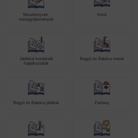
Mesekönyvek,
Krimi
mesegyűjtemények
Játékkal kombinált
Bogyó és Babóca meséi
foglalkoztatók
Bogyó és Babóca játékok
Fantasy