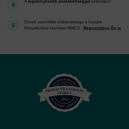
A
legelőnyösebb postaköltséggel
számoljon!
Önnek semmiféle kötelezettsége a Családi
Könyvklubbal szemben NINCS -
Regisztráljon Ön is