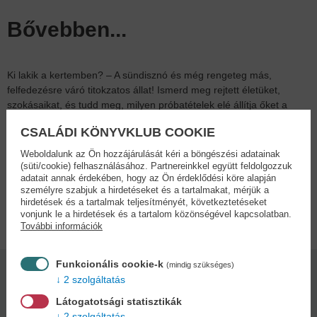
Bővebben...
Ki lakik a kertemben? – A sündisznó és még rengeteg más,
felfedezésre váró titokzatos állat! Ismerd meg rejtett életüket,
szokásaikat, és tudd meg, milyen próbatételek elé állítja őket a
természet. Ha megérted a titkaikat, te magad is a védelmezőjükké
CSALÁDI KÖNYVKLUB COOKIE
válhatsz. Nincs is jobb, mint kényelmesen bekuckózva elmerülni a
természet csodáiban. Kukkants be kerti szomszédaink lenyűgöző
Weboldalunk az Ön hozzájárulását kéri a böngészési adatainak
világába, és válj te is a természet igazi barátjává!
(süti/cookie) felhasználásához. Partnereinkkel együtt feldolgozzuk
adatait annak érdekében, hogy az Ön érdeklődési köre alapján
személyre szabjuk a hirdetéseket és a tartalmakat, mérjük a
hirdetések és a tartalmak teljesítményét, következtetéseket
Adatok
vonjunk le a hirdetések és a tartalom közönségével kapcsolatban.
További információk
Funkcionális cookie-k
(mindig szükséges)
Kötésmód:
Oldalszám:
2 szolgáltatás
keménytábla
32
Látogatotsági statisztikák
2 szolgáltatás