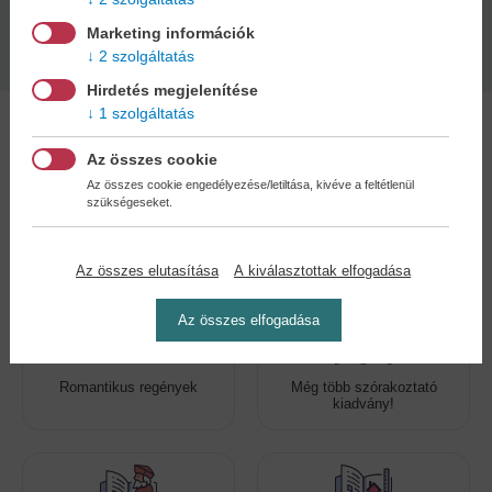
Kiadás dátuma:
Marketing információk
2026
2 szolgáltatás
Hirdetés megjelenítése
1 szolgáltatás
Az összes cookie
Az összes cookie engedélyezése/letiltása, kivéve a feltétlenül
szükségeseket.
Kedvenc kategóriák
Az összes elutasítása
A kiválasztottak elfogadása
Az összes elfogadása
Romantikus regények
Még több szórakoztató
kiadvány!