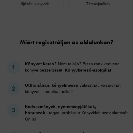
Ifjúsági könyvek
Társasjátékok
Cookies
Miért regisztráljon az oldalunkon?
Könyvet keres?
Nem találja? Bízza ránk kedvenc
könyve beszerzését!
Könyvkereső-szolgálat
Otthonában, kényelmesen
választhat, vásárolhat
könyvet - tumultus nélkül!
Kedvezmények, nyereményjátékok,
bónuszok
- tegye próbára a Könyvklub szolgáltatását
Ön is!