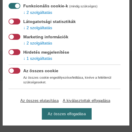
gyerekkori jóbarátját. Amikor átlépik a határokat, bizonytalanná
Funkcionális cookie-k
(mindig szükséges)
válik, hogy Gibsie és Claire barátsága túléli-e ezt. Valami többé
2 szolgáltatás
alakul-e, vagy elvesznek a vad világban?
Látogatotsági statisztikák
2 szolgáltatás
Adatok
Marketing információk
2 szolgáltatás
Hirdetés megjelenítése
1 szolgáltatás
Kötésmód:
Kiadás dátuma:
puha kötés
2026
Az összes cookie
Az összes cookie engedélyezése/letiltása, kivéve a feltétlenül
szükségeseket.
Az összes elutasítása
A kiválasztottak elfogadása
Kedvenc kategóriák
Az összes elfogadása