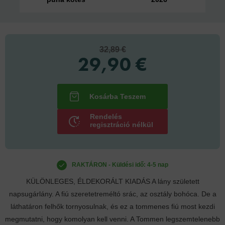
32,89 €
29,90 €
Rendelés
regisztráció nélkül
RAKTÁRON - Küldési idő: 4-5 nap
KÜLÖNLEGES, ÉLDEKORÁLT KIADÁS A lány született
napsugárlány. A fiú szeretetreméltó srác, az osztály bohóca. De a
láthatáron felhők tornyosulnak, és ez a tommenes fiú most kezdi
megmutatni, hogy komolyan kell venni. A Tommen legszemtelenebb