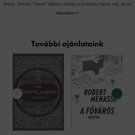
diákja, Gerard "Gibsie" Gibson mindig is bolondos figura volt, de az
emberek többsége nem látja, mi rejtőzik...
Bővebben >>
További ajánlataink