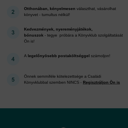
Otthonában, kényelmesen
választhat, vásárolhat
könyvet - tumultus nélkül!
Kedvezmények, nyereményjátékok,
bónuszok
- tegye próbára a Könyvklub szolgáltatását
Ön is!
A
legelőnyösebb postaköltséggel
számoljon!
Önnek semmiféle kötelezettsége a Családi
Könyvklubbal szemben NINCS -
Regisztráljon Ön is