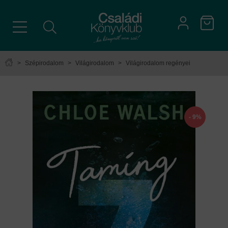
>
Szépirodalom
>
Világirodalom
>
Világirodalom regényei
- 9%