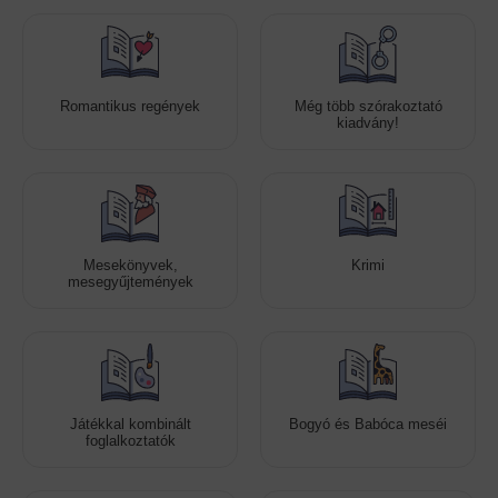
Romantikus regények
Még több szórakoztató
kiadvány!
Mesekönyvek,
Krimi
mesegyűjtemények
Játékkal kombinált
Bogyó és Babóca meséi
foglalkoztatók