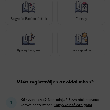
Bogyó és Babóca játékok
Fantasy
Ifjúsági könyvek
Társasjátékok
Cookies
Miért regisztráljon az oldalunkon?
Könyvet keres?
Nem találja? Bízza ránk kedvenc
könyve beszerzését!
Könyvkereső-szolgálat