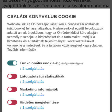
és békés - nyugodt álmokat hozó verseket
gyűjtöttünk össze. Tentepente, a kis álommanó ma
este hozzátok is ellátogat.
Szép álmokat!
CSALÁDI KÖNYVKLUB COOKIE
Weboldalunk az Ön hozzájárulását kéri a böngészési adatainak
(süti/cookie) felhasználásához. Partnereinkkel együtt feldolgozzuk
Adatok
adatait annak érdekében, hogy az Ön érdeklődési köre alapján
személyre szabjuk a hirdetéseket és a tartalmakat, mérjük a
hirdetések és a tartalmak teljesítményét, következtetéseket
vonjunk le a hirdetések és a tartalom közönségével kapcsolatban.
További információk
Kötésmód:
Kiadás dátuma:
Leporelló
2026
Funkcionális cookie-k
(mindig szükséges)
2 szolgáltatás
Látogatotsági statisztikák
2 szolgáltatás
Marketing információk
2 szolgáltatás
Kedvenc kategóriák
Hirdetés megjelenítése
1 szolgáltatás