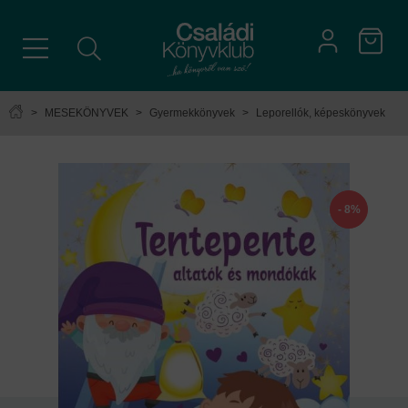
>
MESEKÖNYVEK
>
Gyermekkönyvek
>
Leporellók, képeskönyvek
- 8%