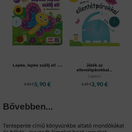
Lepke, lepke szállj el! -...
Játék az
ellentétpárokkal...
Lapozó
5,90 €
3,90 €
6,50 €
4,49 €
Bővebben...
Tentepente című könyvünkbe altató mondókákat