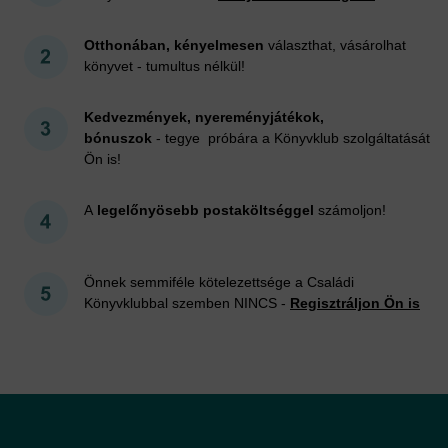
Otthonában, kényelmesen
választhat, vásárolhat
könyvet - tumultus nélkül!
Kedvezmények, nyereményjátékok,
bónuszok
- tegye próbára a Könyvklub szolgáltatását
Ön is!
A
legelőnyösebb postaköltséggel
számoljon!
Önnek semmiféle kötelezettsége a Családi
Könyvklubbal szemben NINCS -
Regisztráljon Ön is