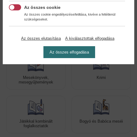
Az összes cookie
Az összes cookie engedélyezése/letiltása, kivéve a feltétlenül
szükségeseket.
Romantikus regények
Még több szórakoztató
Az összes elutasítása
A kiválasztottak elfogadása
kiadvány!
Az összes elfogadása
Mesekönyvek,
Krimi
mesegyűjtemények
Játékkal kombinált
Bogyó és Babóca meséi
foglalkoztatók