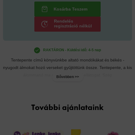
Rendelés
regisztráció nélkül
RAKTÁRON - Küldési idő: 4-5 nap
Tentepente című könyvünkbe altató mondókákat és békés -
nyugodt álmokat hozó verseket gyűjtöttünk össze. Tentepente, a kis
álommanó ma este hozzátok is ellátogat. Szép
Bővebben >>
További ajánlataink