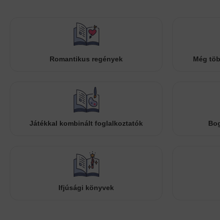
Romantikus regények
Még töb
Játékkal kombinált foglalkoztatók
Bog
Ifjúsági könyvek