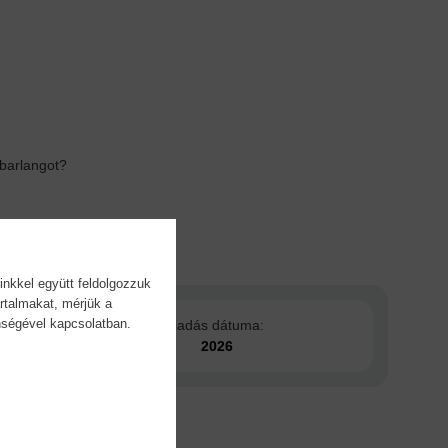
ybarlangot?
inkkel együtt feldolgozzuk
rtalmakat, mérjük a
önségével kapcsolatban.
Kiadás dátuma:
2026