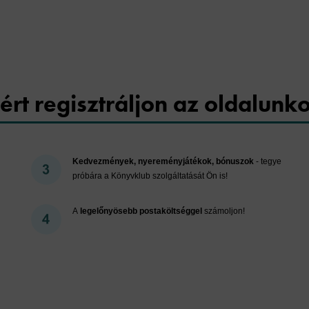
Cookies
ért regisztráljon az oldalunk
Kedvezmények, nyereményjátékok, bónuszok
- tegye
próbára a Könyvklub szolgáltatását Ön is!
A
legelőnyösebb postaköltséggel
számoljon!