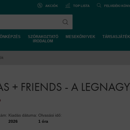
AKCIÓK
TOP LISTA
FELVIDÉKI KÖ
ÖNKÉPZÉS
SZÓRAKOZTATÓ
MESEKÖNYVEK
TÁRSASJÁTÉK
IRODALOM
tók
S + FRIENDS - A LEGNAG
Ó
zám:
Kiadás dátuma:
Olvasási idő:
2026
1 óra