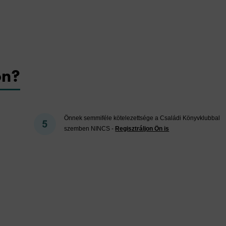
on?
Önnek semmiféle kötelezettsége a Családi Könyvklubbal
szemben NINCS -
Regisztráljon Ön is