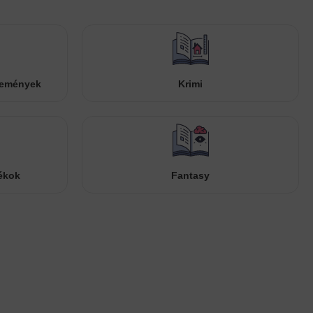
temények
Krimi
ékok
Fantasy