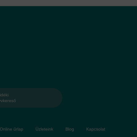
idéki
yvkereső
 Online űrlap
Üzleteink
Blog
Kapcsolat