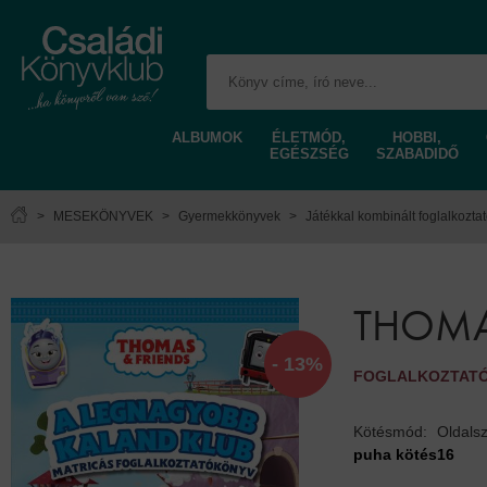
ALBUMOK
ÉLETMÓD,
HOBBI,
EGÉSZSÉG
SZABADIDŐ
>
MESEKÖNYVEK
>
Gyermekkönyvek
>
Játékkal kombinált foglalkozta
THOMA
- 13%
FOGLALKOZTAT
Kötésmód:
Oldals
puha kötés
16