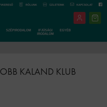
NYVKERESŐ
RÓLUNK
ÜZLETEINK
KAPCSOLAT
SZÉPIRODALOM
IFJÚSÁGI
EGYÉB
IRODALOM
YOBB KALAND KLUB