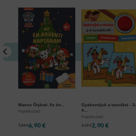
Mancs Őrjárat: Az én...
Gyakoroljuk a tanulást - 3
4...
Foglalkoztató
Foglalkoztató
6,90 €
2,90 €
7,94 €
3,19 €