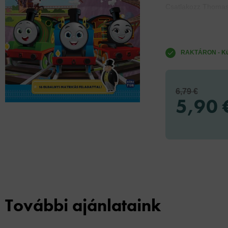
Csatlakozz Thomash
RAKTÁRON - Küld
6,79 €
5,90 
További ajánlataink