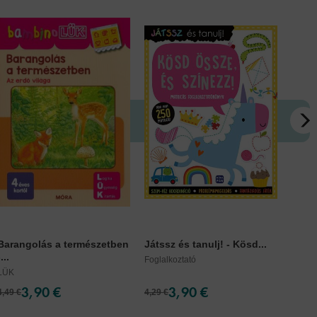
Barangolás a természetben
Játssz és tanulj! - Kösd...
Pókem
-...
Foglalkoztató
Marve
LÜK
3,90 €
3,90 €
4,49 €
4,29 €
6,79 €