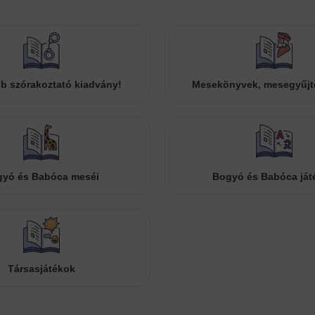
b szórakoztató kiadvány!
Mesekönyvek, mesegyűj
yó és Babóca meséi
Bogyó és Babóca ját
Társasjátékok