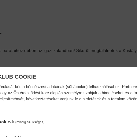
.
barátaihoz ebben az igazi kalandban! Sikerül megtalálnotok a Kristál
KLUB COOKIE
ulását kéri a böngészési adatainak (süti/cookie) felhasználásához. Partnere
ogy az Ön érdeklődési köre alapján személyre szabjuk a hirdetéseket és a ta
teljesítményét, következtetéseket vonjunk le a hirdetések és a tartalom köz
ésmód:
Oldalszám:
a kötés
16
ookie-k
(mindig szükséges)