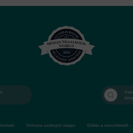
et
Felv
kön
́koztató
Ochrana osobných údajov
Elállás a szerződéstől –