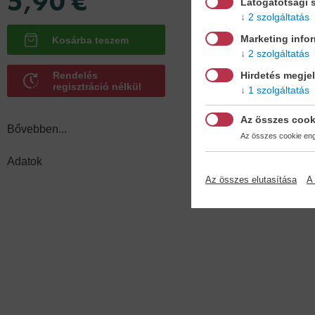
5,90 €
Látogatotsági s
2 szolgáltatás
Marketing info
2 szolgáltatás
Hirdetés megje
Rendelés
regisztráció nélkül
1 szolgáltatás
Az összes cook
Bővebben...
Az összes cookie enge
Adatok
Az összes elutasítása
A 