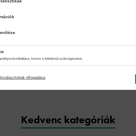
tatisztikák
rmációk
lenítése
ie
délyezése/letiltása, kivéve a feltétlenül szükségeseket.
kiválasztottak elfogadása
Kedvenc kategóriák