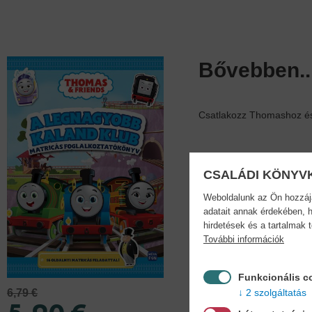
Bővebben..
Csatlakozz Thomashoz és 
Adatok
CSALÁDI KÖNYV
Weboldalunk az Ön hozzájár
adatait annak érdekében, h
hirdetések és a tartalmak 
Köt
További információk
puh
Funkcionális c
2 szolgáltatás
6,79 €