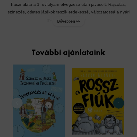
használata a 1. évfolyam elvégzése után javasolt. Rajzolás,
színezés, ötletes játékok teszik érdekessé, változatossá a nyári
gyakorlást, nemcsak...
Bővebben >>
További ajánlataink