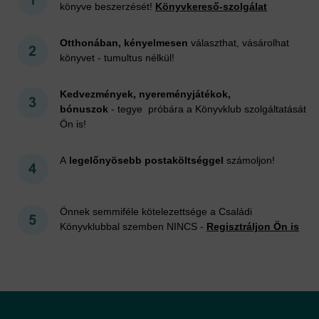
könyve beszerzését!
Könyvkereső-szolgálat
Otthonában, kényelmesen
választhat, vásárolhat
könyvet - tumultus nélkül!
Kedvezmények, nyereményjátékok,
bónuszok
- tegye próbára a Könyvklub szolgáltatását
Ön is!
A
legelőnyösebb postaköltséggel
számoljon!
Önnek semmiféle kötelezettsége a Családi
Könyvklubbal szemben NINCS -
Regisztráljon Ön is