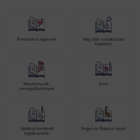
Romantikus regények
Még több szórakoztató
kiadvány!
Mesekönyvek,
Krimi
mesegyűjtemények
Játékkal kombinált
Bogyó és Babóca meséi
foglalkoztatók