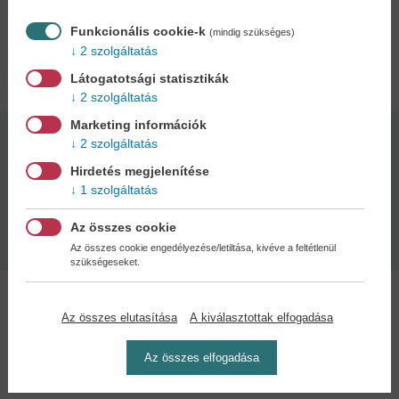
élményeiket is beleszőhetik a mindennapi gyakorlásba.
Funkcionális cookie-k
(mindig szükséges)
2 szolgáltatás
Adatok
Látogatotsági statisztikák
2 szolgáltatás
Marketing információk
2 szolgáltatás
Kötésmód:
Oldalszám:
puha kötés
32
Hirdetés megjelenítése
1 szolgáltatás
Kiadás dátuma:
Méret:
Az összes cookie
2025
25 x 19 cm
Az összes cookie engedélyezése/letiltása, kivéve a feltétlenül
szükségeseket.
Az összes elutasítása
A kiválasztottak elfogadása
Az összes elfogadása
Kedvenc kategóriák