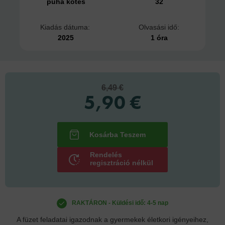
puha kötés
32
Kiadás dátuma:
Olvasási idő:
2025
1 óra
6,49 €
5,90 €
Rendelés
regisztráció nélkül
RAKTÁRON - Küldési idő: 4-5 nap
A füzet feladatai igazodnak a gyermekek életkori igényeihez,