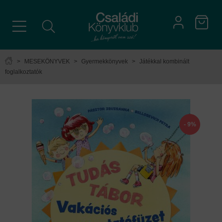
>
MESEKÖNYVEK
>
Gyermekkönyvek
>
Játékkal kombinált
foglalkoztatók
- 9%