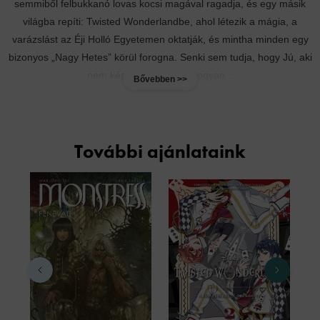
semmiből felbukkanó lovas kocsi magával ragadja, és egy másik
világba repíti: Twisted Wonderlandbe, ahol létezik a mágia, a
varázslást az Éji Holló Egyetemen oktatják, és mintha minden egy
bizonyos „Nagy Hetes” körül forogna. Senki sem tudja, hogy Jú, aki
nem képes varázsolni, hogyan...
Bővebben >>
További ajánlataink