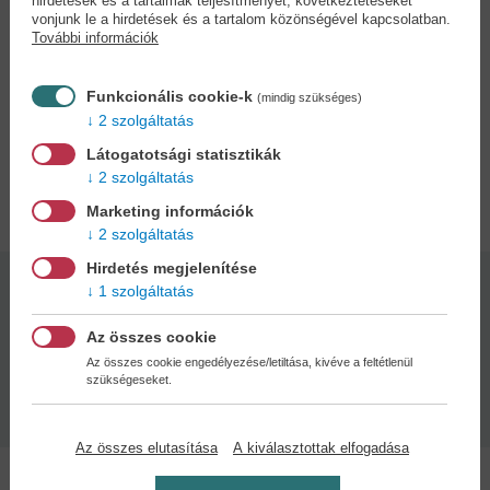
hirdetések és a tartalmak teljesítményét, következtetéseket
szövetségeseit a Szívkirálynő szigorú szabályai szerint működő
vonjunk le a hirdetések és a tartalom közönségével kapcsolatban.
Heartslabyul-házban találja meg. És a kaland mindannyiuk
További információk
számára csak most kezdődik...
A Twisted Wonderland mangasorozat az azonos című mobilos játék
Funkcionális cookie-k
világában játszódik, és már animeként is meghódította a Disney-
(mindig szükséges)
2 szolgáltatás
gonoszok rajongóinak szívét.
Látogatotsági statisztikák
2 szolgáltatás
Adatok
Marketing információk
2 szolgáltatás
Hirdetés megjelenítése
1 szolgáltatás
Kötésmód:
Oldalszám:
puha kötés
192
Az összes cookie
Az összes cookie engedélyezése/letiltása, kivéve a feltétlenül
Kiadás dátuma:
szükségeseket.
2026
Az összes elutasítása
A kiválasztottak elfogadása