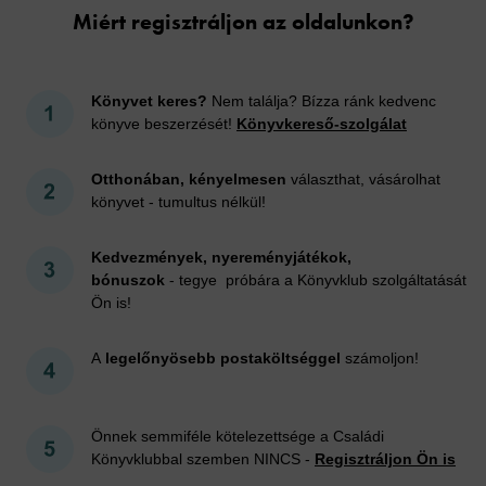
Miért regisztráljon az oldalunkon?
Könyvet keres?
Nem találja? Bízza ránk kedvenc
könyve beszerzését!
Könyvkereső-szolgálat
Otthonában, kényelmesen
választhat, vásárolhat
könyvet - tumultus nélkül!
Kedvezmények, nyereményjátékok,
bónuszok
- tegye próbára a Könyvklub szolgáltatását
Ön is!
A
legelőnyösebb postaköltséggel
számoljon!
Önnek semmiféle kötelezettsége a Családi
Könyvklubbal szemben NINCS -
Regisztráljon Ön is