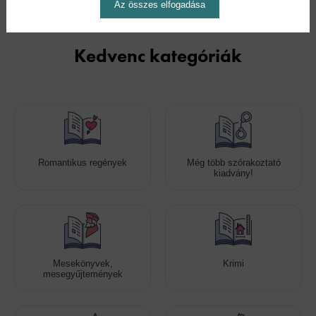
Az összes elfogadása
Kedvenc kategóriák
Romantikus regények
Még több szórakoztató
kiadvány!
Mesekönyvek,
Krimi
mesegyűjtemények