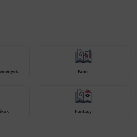
temények
Krimi
ékok
Fantasy