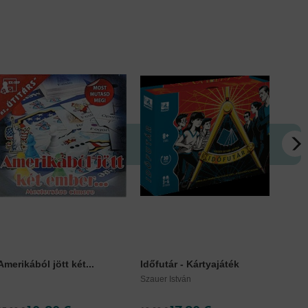
Amerikából jött két...
Időfutár - Kártyajáték
Eufór
Szauer István