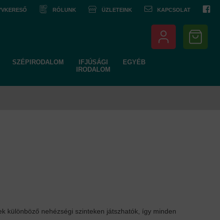
NYVKERESŐ
RÓLUNK
ÜZLETEINK
KAPCSOLAT
SZÉPIRODALOM
IFJÚSÁGI
EGYÉB
IRODALOM
yek különböző nehézségi szinteken játszhatók, így minden