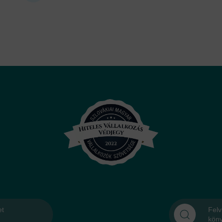
et
Felv
kön