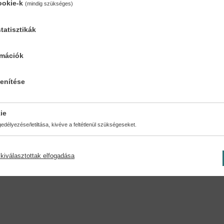
ookie-k
(mindig szükséges)
tatisztikák
rmációk
Oldalszám:
7-99 éves korig
lenítése
ie
délyezése/letiltása, kivéve a feltétlenül szükségeseket.
kiválasztottak elfogadása