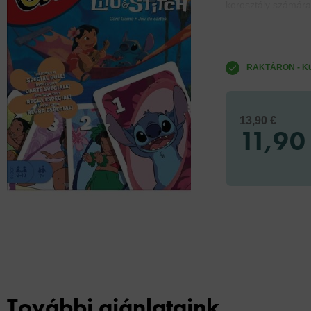
korosztály számára.
RAKTÁRON - Küld
13,90 €
11,90
További ajánlataink