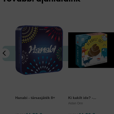
Hanabi - társasjáték 8+
Ki kakilt ide? -...
Aidan Onn