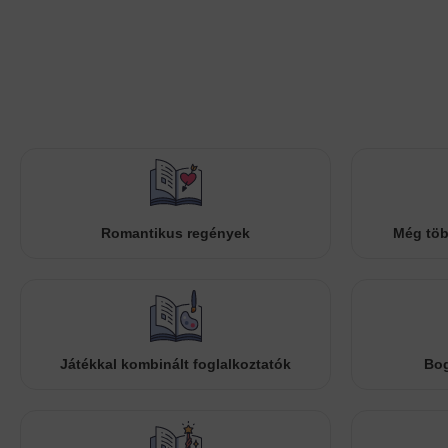
Romantikus regények
Még töb
Játékkal kombinált foglalkoztatók
Bog