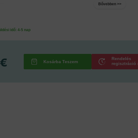
..
Bővebben >>
ési idő: 4-5 nap
 €
Rendelés
regisztráció