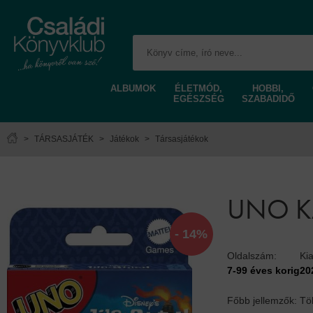
ALBUMOK
ÉLETMÓD,
HOBBI,
EGÉSZSÉG
SZABADIDŐ
>
TÁRSASJÁTÉK
>
Játékok
>
Társasjátékok
UNO KÁ
- 14%
Oldalszám:
Ki
7-99 éves korig
20
Főbb jellemzők: Töb