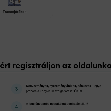
Társasjátékok
Cookies
ért regisztráljon az oldalunk
Kedvezmények, nyereményjátékok, bónuszok
- tegye
próbára a Könyvklub szolgáltatását Ön is!
A
legelőnyösebb postaköltséggel
számoljon!