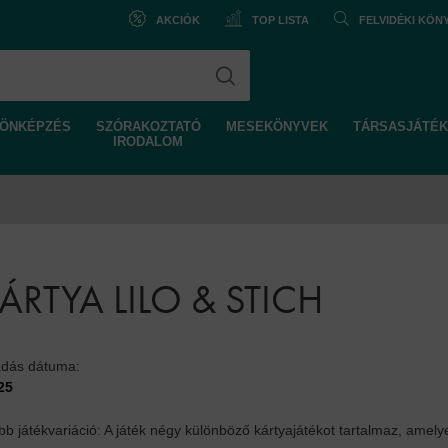
AKCIÓK
TOP LISTA
FELVIDÉKI KÖ
ÖNKÉPZÉS
SZÓRAKOZTATÓ
MESEKÖNYVEK
TÁRSASJÁTÉK
IRODALOM
RTYA LILO & STICH
adás dátuma:
25
b játékvariáció: A játék négy különböző kártyajátékot tartalmaz, amel