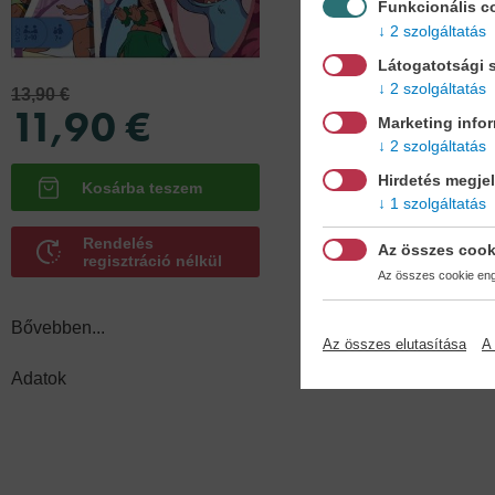
Funkcionális c
2 szolgáltatás
Adatok
Látogatotsági s
2 szolgáltatás
13,90 €
11,90 €
Marketing info
2 szolgáltatás
Hirdetés megje
1 szolgáltatás
Rendelés
Az összes cook
regisztráció nélkül
Az összes cookie enge
Bővebben...
Az összes elutasítása
A 
Adatok