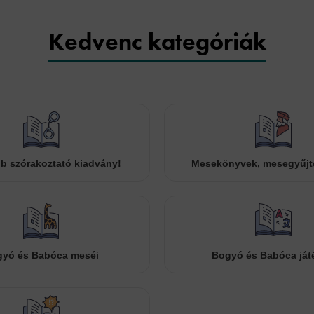
Kedvenc kategóriák
b szórakoztató kiadvány!
Mesekönyvek, mesegyűj
yó és Babóca meséi
Bogyó és Babóca ját