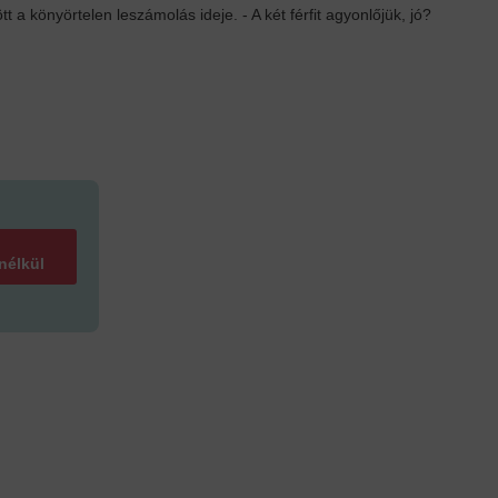
tt a könyörtelen leszámolás ideje. - A két férfit agyonlőjük, jó?
 nélkül