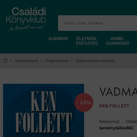
ALBUMOK
ÉLETMÓD,
HOBBI,
EGÉSZSÉG
SZABADIDŐ
>
Szépirodalom
>
Világirodalom
>
Világirodalom regényei
VADMAC
- 13%
KEN FOLLETT
Kötésmód:
Olda
keménytábla
462