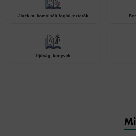
Játékkal kombinált foglalkoztatók
Bog
Ifjúsági könyvek
Mi