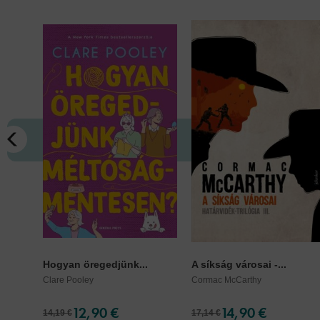
Hogyan öregedjünk...
A síkság városai -...
Clare Pooley
Cormac McCarthy
12,90 €
14,90 €
14,19 €
17,14 €