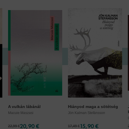
A vulkán lábánál
Hiányod maga a sötétség
Macuie Maszasi
Jón Kalman Stefánsson
20,90 €
15,90 €
22,99 €
17,49 €