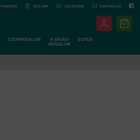
NYVKERESŐ
RÓLUNK
ÜZLETEINK
KAPCSOLAT
SZÉPIRODALOM
IFJÚSÁGI
EGYÉB
IRODALOM