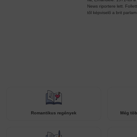
News riportere lett. Foll
től képviselő a brit parla
Romantikus regények
Még töb