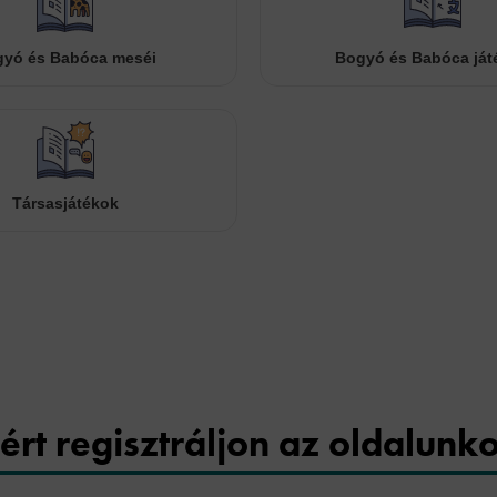
yó és Babóca meséi
Bogyó és Babóca ját
Társasjátékok
Cookies
ért regisztráljon az oldalunk