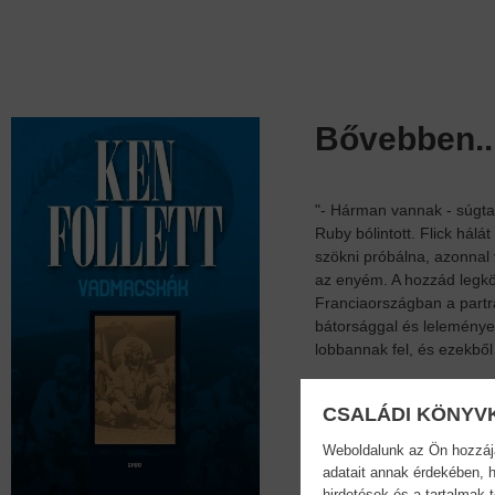
Bővebben..
"- Hárman vannak - súgta Fl
Ruby bólintott. Flick hál
szökni próbálna, azonnal v
az enyém. A hozzád legköz
Franciaországban a partra
bátorsággal és leleménye
lobbannak fel, és ezekbő
Adatok
CSALÁDI KÖNYV
Weboldalunk az Ön hozzájár
adatait annak érdekében, h