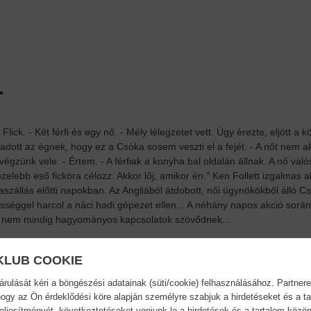
.
ick. - Két férfi és egy nő. - Mély lélegzetet vett. Úgy érezte, eljött a kö
át adott az égnek, hogy ez a Csóka sosem veszti el a fejét. - A nőt nem 
égzünk vele. - Értem. - A férfiak a konyha bal oldalán állnak. A nő valós
elebb eső fickóra célozz. Akkor lőj, amikor én." Ken Follett izgalmas a
szállás előtti napokban. Az Angliából átdobott, női ügynökökből álló 
sséggel harcol a náci hadi gépezet ellen... A néhány napos akció sorá
l nem mindig hagyományos kapcsolatok szövődnek...
KLUB COOKIE
ulását kéri a böngészési adatainak (süti/cookie) felhasználásához. Partnere
ogy az Ön érdeklődési köre alapján személyre szabjuk a hirdetéseket és a ta