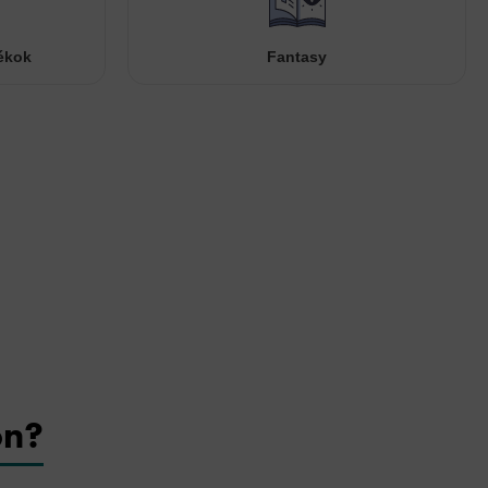
ékok
Fantasy
on?