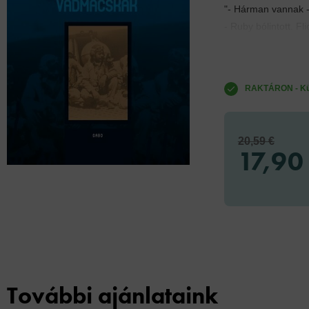
"- Hárman vannak - s
- Ruby bólintott. Fli
RAKTÁRON - Küld
20,59 €
17,90
További ajánlataink