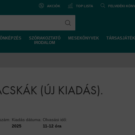
AKCIÓK
TOP LISTA
FELVIDÉKI KÖ
ÖNKÉPZÉS
SZÓRAKOZTATÓ
MESEKÖNYVEK
TÁRSASJÁTÉK
IRODALOM
SKÁK (ÚJ KIADÁS).
lszám:
Kiadás dátuma:
Olvasási idő:
2025
11-12 óra