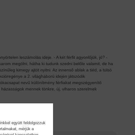
nyörtelen leszámolás ideje. - A két férfit agyonlőjük, jó? -
akarom megölni, hátha ki tudunk szedni belőle valamit, de ha
zínűleg kimegy ajtót nyitni. Az innenső ablak a tiéd, a túlsó
kcióregénye a 2. világháború idején játszódik
Csókacsapat nevű különítmény férfiakat megszégyenítő
n házasságok mennek tönkre, új, viharos szerelmek
inkkel együtt feldolgozzuk
rtalmakat, mérjük a