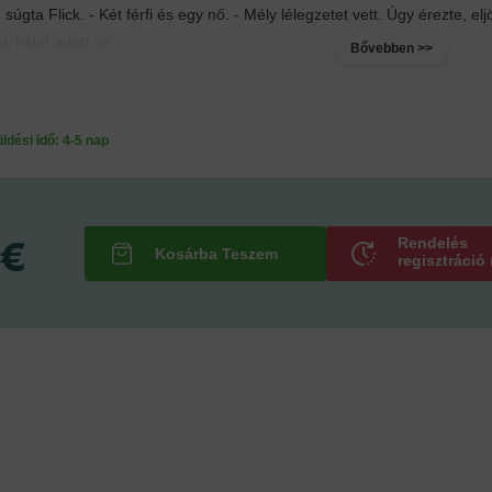
úgta Flick. - Két férfi és egy nő. - Mély lélegzetet vett. Úgy érezte, eljö
ck hálát adott az...
Bővebben >>
ési idő: 4-5 nap
 €
Rendelés
regisztráció