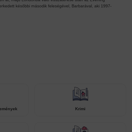
smerkedett későbbi második feleségével, Barbarával, aki 1997-
temények
Krimi