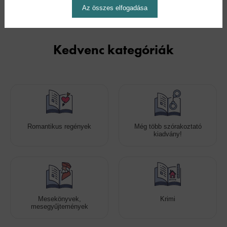
Az összes elfogadása
Kedvenc kategóriák
Romantikus regények
Még több szórakoztató
kiadvány!
Mesekönyvek,
Krimi
mesegyűjtemények