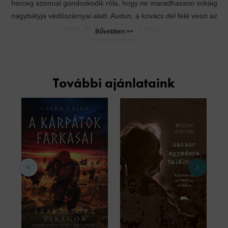
herceg azonnal gondoskodik róla, hogy ne maradhasson sokáig
nagybátyja védőszárnyai alatt. Audun, a kovács dél felé veszi az
irányt. A bensőjében izzó tűz a...
Bővebben >>
További ajánlataink