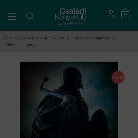
>
SZÓRAKOZTATÓ IRODALOM
>
Szórakoztató regények
>
Történelmi regény
- 13%