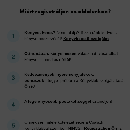
Miért regisztráljon az oldalunkon?
Könyvet keres?
Nem találja? Bízza ránk kedvenc
könyve beszerzését!
Könyvkereső-szolgálat
Otthonában, kényelmesen
választhat, vásárolhat
könyvet - tumultus nélkül!
Kedvezmények, nyereményjátékok,
bónuszok
- tegye próbára a Könyvklub szolgáltatását
Ön is!
A
legelőnyösebb postaköltséggel
számoljon!
Önnek semmiféle kötelezettsége a Családi
Könyvklubbal szemben NINCS -
Regisztráljon Ön is