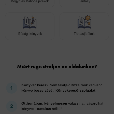
Bogyó és Babóca játékok
Fantasy
Ifjúsági könyvek
Társasjátékok
Cookies
Miért regisztráljon az oldalunkon?
Könyvet keres?
Nem találja? Bízza ránk kedvenc
könyve beszerzését!
Könyvkereső-szolgálat
Otthonában, kényelmesen
választhat, vásárolhat
könyvet - tumultus nélkül!