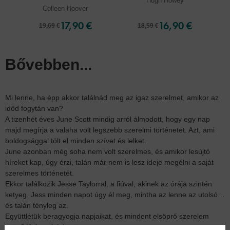
Hugh Howey
Colleen Hoover
17,90 €
16,90 €
19,69 €
18,59 €
Bővebben...
Mi lenne, ha épp akkor találnád meg az igaz szerelmet, amikor az
időd fogytán van?
A tizenhét éves June Scott mindig arról álmodott, hogy egy nap
majd megírja a valaha volt legszebb szerelmi történetet. Azt, ami
boldogsággal tölt el minden szívet és lelket.
June azonban még soha nem volt szerelmes, és amikor lesújtó
híreket kap, úgy érzi, talán már nem is lesz ideje megélni a saját
szerelmes történetét.
Ekkor találkozik Jesse Taylorral, a fiúval, akinek az órája szintén
ketyeg. Jess minden napot úgy él meg, mintha az lenne az utolsó…
és talán tényleg az.
Együttlétük beragyogja napjaikat, és mindent elsöprő szerelem
szövődik kettejük között.