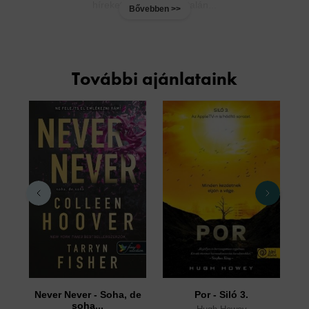
híreket kap, úgy érzi, talán...
Bővebben >>
További ajánlataink
Never Never - Soha, de
Por - Siló 3.
soha...