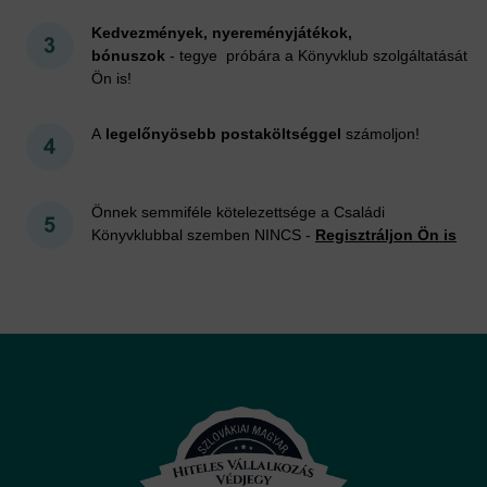
Kedvezmények, nyereményjátékok,
bónuszok
- tegye próbára a Könyvklub szolgáltatását
Ön is!
A
legelőnyösebb postaköltséggel
számoljon!
Önnek semmiféle kötelezettsége a Családi
Könyvklubbal szemben NINCS -
Regisztráljon Ön is