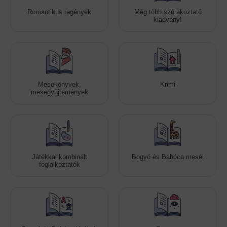
Romantikus regények
Még több szórakoztató
kiadvány!
Mesekönyvek,
Krimi
mesegyűjtemények
Játékkal kombinált
Bogyó és Babóca meséi
foglalkoztatók