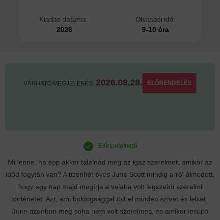
Kiadás dátuma:
Olvasási idő:
2026
9-10 óra
2026.08.28.
ELŐRENDELÉS
VÁRHATÓ MEGJELENÉS:
Előrendelhető
Mi lenne, ha épp akkor találnád meg az igaz szerelmet, amikor az
időd fogytán van? A tizenhét éves June Scott mindig arról álmodott,
hogy egy nap majd megírja a valaha volt legszebb szerelmi
történetet. Azt, ami boldogsággal tölt el minden szívet és lelket.
June azonban még soha nem volt szerelmes, és amikor lesújtó