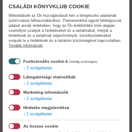
Miközben a napok úgy peregnek egymás után, akár a homokóra
CSALÁDI KÖNYVKLUB COOKIE
szemcséi, June papírra veti szerelmük történetét. Egy történetet,
Weboldalunk az Ön hozzájárulását kéri a böngészési adatainak
ami nemcsak a fiú számára lesz ajándék, hanem emlékeztetőként
(süti/cookie) felhasználásához. Partnereinkkel együtt feldolgozzuk
is szolgál a világnak arról, kikké válhattak volna, ha másképp alakul
adatait annak érdekében, hogy az Ön érdeklődési köre alapján
az élet.
személyre szabjuk a hirdetéseket és a tartalmakat, mérjük a
Mert ha a szíved már nem is dobban tovább, az igaz szerelem
hirdetések és a tartalmak teljesítményét, következtetéseket
vonjunk le a hirdetések és a tartalom közönségével kapcsolatban.
története örökké él.
További információk
TikTok-szenzáció! #BookTok, #OlvassEgyJót
„…szinte költői ritmusával egészen beszippant, miközben a súlyos
témákat a remény és a könnyedség pillanataival egyensúlyozza ki.”
Funkcionális cookie-k
(mindig szükséges)
– Raindrop Reflections
2 szolgáltatás
„Legyen kéznél zsepi!” – Ashley, goodreads.com
Látogatotsági statisztikák
Hagyd, hogy ez a történet darabokra törje, majd újra összerakja a
2 szolgáltatás
szívedet!
Szereted a Vörös pöttyös könyveket? Vidd haza nyugodtan!
Marketing információk
Tetszeni fog.
2 szolgáltatás
16 éves kortól ajánljuk!
Hirdetés megjelenítése
1 szolgáltatás
Adatok
Az összes cookie