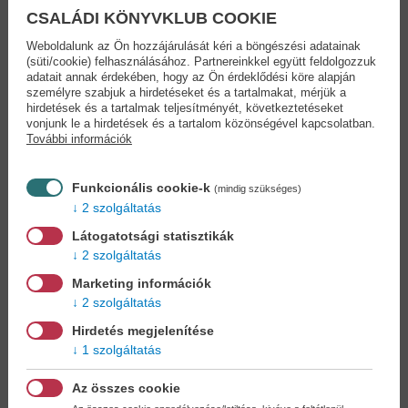
könyvében rámutat a káros gondolkodási mintákra, és felnyitja a
CSALÁDI KÖNYVKLUB COOKIE
szemünket. Kiváló emberismerettel és pszichológiai érzékkel tárja
fel mindazt, amit hallanunk kell, de nem akarunk hallani. Amit már
Weboldalunk az Ön hozzájárulását kéri a böngészési adatainak
tudunk, de elfojtunk.
(süti/cookie) felhasználásához. Partnereinkkel együtt feldolgozzuk
adatait annak érdekében, hogy az Ön érdeklődési köre alapján
Legyen szó a kapcsolatainkról, a saját életünkről vagy a
személyre szabjuk a hirdetéseket és a tartalmakat, mérjük a
hirdetések és a tartalmak teljesítményét, következtetéseket
szeretteinkkel való kommunikációról, a 101 gondolat, ami
vonjunk le a hirdetések és a tartalom közönségével kapcsolatban.
megváltoztatja az életedet választ ad a felmerülő kérdésekre és
További információk
értékes társunk lesz az újrakezdés és a boldogság felé vezető
úton.
Funkcionális cookie-k
(mindig szükséges)
„A legfontosabb, hogy azt tedd, ami boldoggá tesz – és hogy
2 szolgáltatás
megértsd végre: a boldogságod a te kezedben van, csakis a te
Látogatotsági statisztikák
felelősséged. Nem egy napra, egy állásra, egy kapcsolatra vagy
2 szolgáltatás
egy változásra van tőled, hanem itt van veled e pillanatban is. Az
egyetlen dolgod, hogy elgördítsd a megélése előtt tornyosuló
Marketing információk
akadályokat. Egyetlen változásra van szükség – saját magad
2 szolgáltatás
megváltoztatására.”
Hirdetés megjelenítése
1 szolgáltatás
Adatok
Az összes cookie