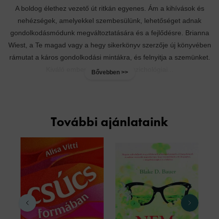
A boldog élethez vezető út ritkán egyenes. Ám a kihívások és
nehézségek, amelyekkel szembesülünk, lehetőséget adnak
gondolkodásmódunk megváltoztatására és a fejlődésre. Brianna
Wiest, a Te magad vagy a hegy sikerkönyv szerzője új könyvében
rámutat a káros gondolkodási mintákra, és felnyitja a szemünket.
Kiváló emberismerettel és pszichológiai...
Bővebben >>
További ajánlataink