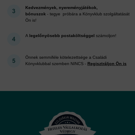
Kedvezmények, nyereményjátékok,
bónuszok
- tegye próbára a Könyvklub szolgáltatását
Ön is!
A
legelőnyösebb postaköltséggel
számoljon!
Önnek semmiféle kötelezettsége a Családi
Könyvklubbal szemben NINCS -
Regisztráljon Ön is