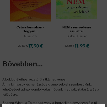
Csúcsformában -
NEM szenvedésre
Hogyan...
születtél
Alisa Vitti
Blake D.Bauer
17,90 €
11,99 €
20,59 €
12,50 €
Bővebben...
A boldog élethez vezető út ritkán egyenes.
Ám a kihívások és nehézségek, amelyekkel szembesülünk,
lehetőséget adnak gondolkodásmódunk megváltoztatására és a
fejlődésre.
Brianna Wiest, a Te magad vagy a hegy sikerkönyv szerzője új