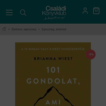
>
Életmód, egészség
>
Egészség, életmód
- 9%