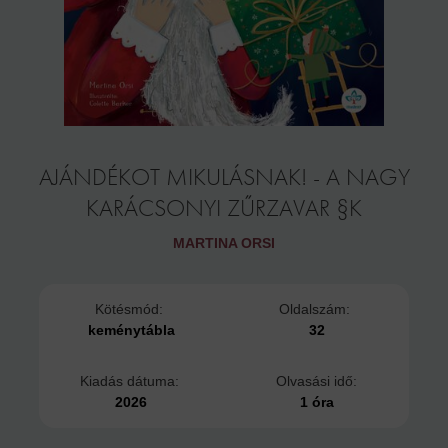
AJÁNDÉKOT MIKULÁSNAK! - A NAGY
KARÁCSONYI ZŰRZAVAR §K
MARTINA ORSI
Kötésmód:
Oldalszám:
keménytábla
32
Kiadás dátuma:
Olvasási idő:
2026
1 óra