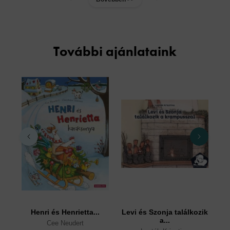
További ajánlataink
Henri és Henrietta...
Levi és Szonja találkozik
I
a...
Cee Neudert