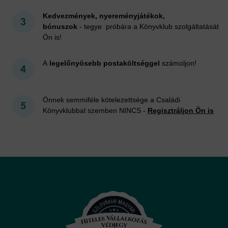
Kedvezmények, nyereményjátékok,
bónuszok
- tegye próbára a Könyvklub szolgáltatását
Ön is!
A
legelőnyösebb postaköltséggel
számoljon!
Önnek semmiféle kötelezettsége a Családi
Könyvklubbal szemben NINCS -
Regisztráljon Ön is