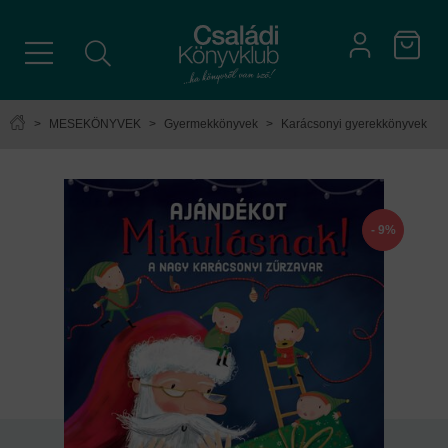
>
MESEKÖNYVEK
>
Gyermekkönyvek
>
Karácsonyi gyerekkönyvek
- 9%