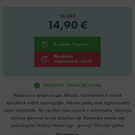
16,39 €
14,90 €
Rendelés
regisztráció nélkül
RAKTÁRON - Küldési idő: 4-5 nap
Hatalmas a sürgés-forgás Mikulás műhelyében! A manók
ajándékok millióit csomagolják, Mikulás pedig élete legfontosabb
útjára készülődik. Ám váratlan hiba csúszik a számításba: némelyik
csomag igencsak furcsa dolgokat rejt. Búvárpipa helyett egy
szarvasgida? Kötény helyett egy... görény? Micsoda galiba!
Szívmelengető és humoros karácsonyi történet...
Bővebben >>