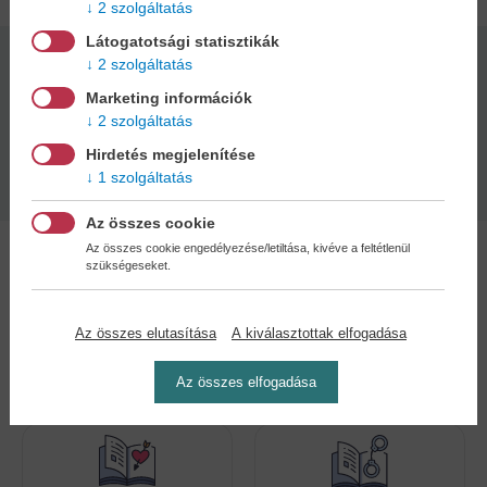
2 szolgáltatás
Látogatotsági statisztikák
2 szolgáltatás
Kötésmód:
Oldalszám:
keménytábla
32
Marketing információk
2 szolgáltatás
Kiadás dátuma:
Hirdetés megjelenítése
2026
1 szolgáltatás
Az összes cookie
Az összes cookie engedélyezése/letiltása, kivéve a feltétlenül
szükségeseket.
Az összes elutasítása
A kiválasztottak elfogadása
Kedvenc kategóriák
Az összes elfogadása