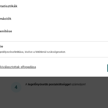
tatisztikák
Cookies
rmációk
lenítése
ért regisztráljon az oldalunk
ie
délyezése/letiltása, kivéve a feltétlenül szükségeseket.
kiválasztottak elfogadása
Kedvezmények, nyereményjátékok, bónuszok
- tegye
próbára a Könyvklub szolgáltatását Ön is!
A
legelőnyösebb postaköltséggel
számoljon!