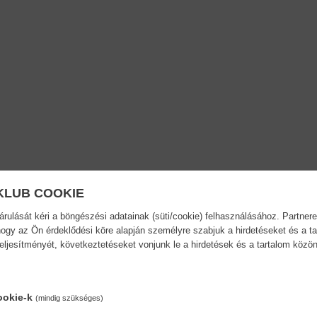
KLUB COOKIE
ulását kéri a böngészési adatainak (süti/cookie) felhasználásához. Partnere
ogy az Ön érdeklődési köre alapján személyre szabjuk a hirdetéseket és a ta
teljesítményét, következtetéseket vonjunk le a hirdetések és a tartalom köz
ookie-k
(mindig szükséges)