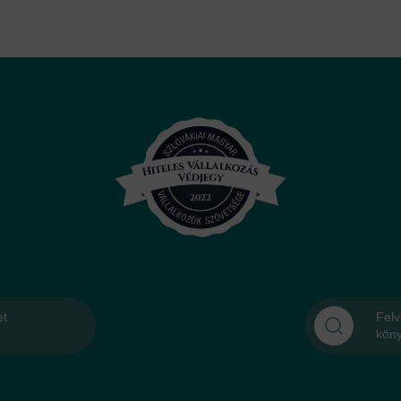
et
Felv
kön