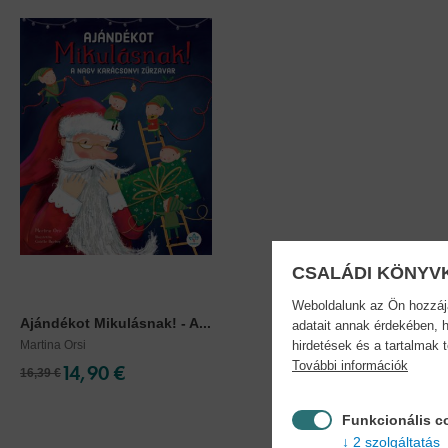
CSALÁDI KÖNYV
Weboldalunk az Ön hozzájár
Ajándékot Mikulásnak! - A...
adatait annak érdekében, h
Martina Orsi
hirdetések és a tartalmak 
További információk
14,90 €
16,39 €
Funkcionális c
2 szolgáltatás