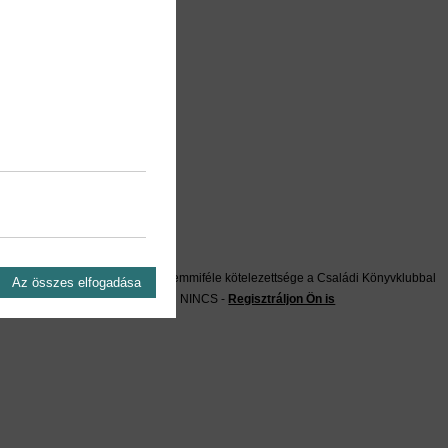
on?
Önnek semmiféle kötelezettsége a Családi Könyvklubbal
Az összes elfogadása
szemben NINCS -
Regisztráljon Ön is