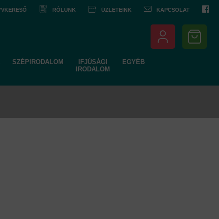
NYVKERESŐ
RÓLUNK
ÜZLETEINK
KAPCSOLAT
SZÉPIRODALOM
IFJÚSÁGI
EGYÉB
IRODALOM