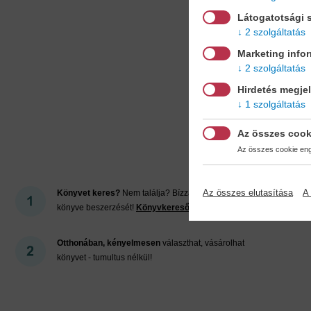
Látogatotsági s
2 szolgáltatás
Marketing info
2 szolgáltatás
Hirdetés megje
1 szolgáltatás
Mi
Az összes cook
Az összes cookie enge
Az összes elutasítása
A 
Könyvet keres?
Nem találja? Bízza ránk kedvenc
könyve beszerzését!
Könyvkereső-szolgálat
Otthonában, kényelmesen
választhat, vásárolhat
könyvet - tumultus nélkül!