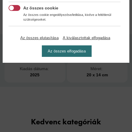
Az összes cookie
Az összes cookie engedélyezése/letiltása, kivéve a feltétlenül
Adatok
szükségeseket.
Az összes elutasítása
A kiválasztottak elfogadása
Kötésmód:
Oldalszám:
Az összes elfogadása
puha kötés
172
Kiadás dátuma:
Méret:
2025
20 x 14 cm
Kedvenc kategóriák