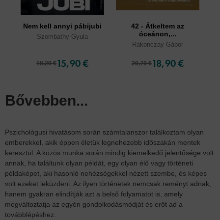
Nem kell annyi pábijubi
42 - Átkeltem az
Di
óceánon,...
Szombathy Gyula
Rakonczay Gábor
15,90 €
18,90 €
18,29 €
20,79 €
Bővebben...
Pszichológusi hivatásom során számtalanszor találkoztam olyan
emberekkel, akik éppen életük legnehezebb időszakán mentek
keresztül. A közös munka során mindig kiemelkedő jelentősége volt
annak, ha találtunk olyan példát, egy olyan élő vagy történeti
példaképet, aki hasonló nehézségekkel nézett szembe, és képes
volt ezeket leküzdeni. Az ilyen történetek nemcsak reményt adnak,
hanem gyakran elindítják azt a belső folyamatot is, amely
megváltoztatja az egyén gondolkodásmódját és erőt ad a
továbblépéshez.