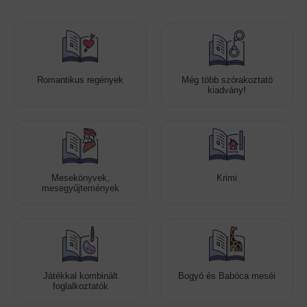
Romantikus regények
Még több szórakoztató
kiadvány!
Mesekönyvek,
Krimi
mesegyűjtemények
Játékkal kombinált
Bogyó és Babóca meséi
foglalkoztatók