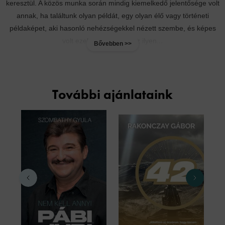
keresztül. A közös munka során mindig kiemelkedő jelentősége volt
annak, ha találtunk olyan példát, egy olyan élő vagy történeti
példaképet, aki hasonló nehézségekkel nézett szembe, és képes
volt ezeket leküzdeni. Az ilyen...
Bővebben >>
További ajánlataink