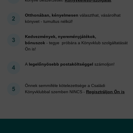
Otthonában, kényelmesen
választhat, vásárolhat
könyvet - tumultus nélkül!
Kedvezmények, nyereményjátékok,
bónuszok
- tegye próbára a Könyvklub szolgáltatását
Ön is!
A
legelőnyösebb postaköltséggel
számoljon!
Önnek semmiféle kötelezettsége a Családi
Könyvklubbal szemben NINCS -
Regisztráljon Ön is