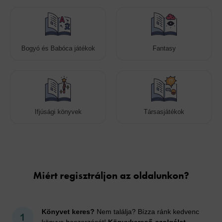
Bogyó és Babóca játékok
Fantasy
Ifjúsági könyvek
Társasjátékok
Cookies
Miért regisztráljon az oldalunkon?
Könyvet keres?
Nem találja? Bízza ránk kedvenc
könyve beszerzését!
Könyvkereső-szolgálat