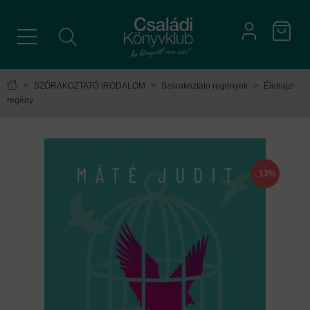
>
SZÓRAKOZTATÓ IRODALOM
>
Szórakoztató regények
>
Életrajzi
regény
- 13%