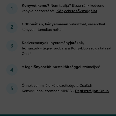
Könyvet keres?
Nem találja? Bízza ránk kedvenc
könyve beszerzését!
Könyvkereső-szolgálat
Otthonában, kényelmesen
választhat, vásárolhat
könyvet - tumultus nélkül!
Kedvezmények, nyereményjátékok,
bónuszok
- tegye próbára a Könyvklub szolgáltatását
Ön is!
A
legelőnyösebb postaköltséggel
számoljon!
Önnek semmiféle kötelezettsége a Családi
Könyvklubbal szemben NINCS -
Regisztráljon Ön is