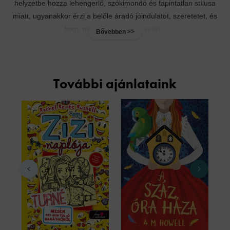
helyzetbe hozza lehengerlő, szókimondó és tapintatlan stílusa
miatt, ugyanakkor érzi a belőle áradó jóindulatot, szeretetet, és
hogy mindig védelmébe veszi...
Bővebben >>
További ajánlataink