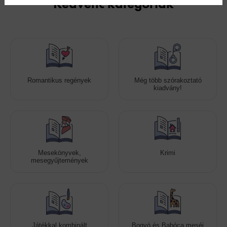
Kedvenc kategóriák
Romantikus regények
Még több szórakoztató
kiadvány!
Mesekönyvek,
Krimi
mesegyűjtemények
Játékkal kombinált
Bogyó és Babóca meséi