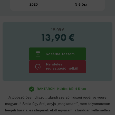
2025
5-6 óra
15,99 €
13,90 €
Rendelés
regisztráció nélkül
RAKTÁRON - Küldési idő: 4-5 nap
A többszörösen díjazott izlandi szerző ifjúsági regénye végre
magyarul! Stella úgy érzi, anyja „megkattant”, mert folyamatosan
leégeti barátai és idegenek előtt egyaránt, állandóan kellemetlen