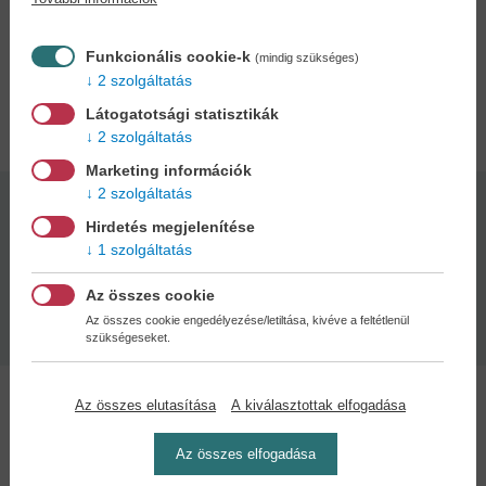
Vállaljuk-e magunkat? Kell-e (egyáltalán: lehet-e) bárkit
megváltoztatni? Vajon mindenki bolond egy kicsit?
Funkcionális cookie-k
(mindig szükséges)
2 szolgáltatás
Adatok
Látogatotsági statisztikák
2 szolgáltatás
Marketing információk
2 szolgáltatás
Kötésmód:
Oldalszám:
Hirdetés megjelenítése
puha kötés
216
1 szolgáltatás
Az összes cookie
Kiadás dátuma:
Méret:
2025
18 x 14 cm
Az összes cookie engedélyezése/letiltása, kivéve a feltétlenül
szükségeseket.
Az összes elutasítása
A kiválasztottak elfogadása
Az összes elfogadása