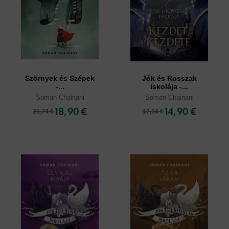
Szörnyek és Szépek
Jók és Rosszak
-...
iskolája -...
Soman Chainani
Soman Chainani
18,90 €
14,90 €
21,74 €
17,14 €