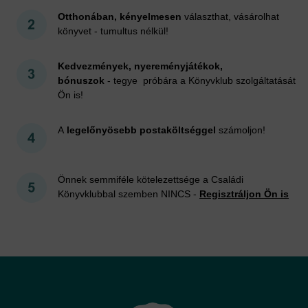
Otthonában, kényelmesen
választhat, vásárolhat
könyvet - tumultus nélkül!
Kedvezmények, nyereményjátékok,
bónuszok
- tegye próbára a Könyvklub szolgáltatását
Ön is!
A
legelőnyösebb postaköltséggel
számoljon!
Önnek semmiféle kötelezettsége a Családi
Könyvklubbal szemben NINCS -
Regisztráljon Ön is