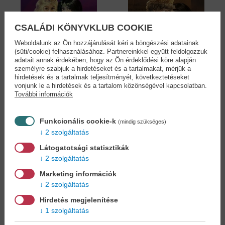
CSALÁDI KÖNYVKLUB COOKIE
Weboldalunk az Ön hozzájárulását kéri a böngészési adatainak
(süti/cookie) felhasználásához. Partnereinkkel együtt feldolgozzuk
adatait annak érdekében, hogy az Ön érdeklődési köre alapján
Jók és Rosszak
Jók és Rosszak
személyre szabjuk a hirdetéseket és a tartalmakat, mérjük a
Iskolája 6....
Iskolája 4....
hirdetések és a tartalmak teljesítményét, következtetéseket
Soman Chainani
Soman Chainani
vonjunk le a hirdetések és a tartalom közönségével kapcsolatban.
15,90 €
15,90 €
További információk
18,29 €
18,29 €
Funkcionális cookie-k
(mindig szükséges)
2 szolgáltatás
Látogatotsági statisztikák
2 szolgáltatás
Marketing információk
2 szolgáltatás
Hirdetés megjelenítése
1 szolgáltatás