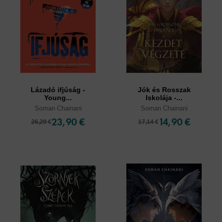
Lázadó ifjúság -
Jók és Rosszak
Young...
Iskolája -...
Soman Chainani
Soman Chainani
23,90 €
14,90 €
26,29 €
17,14 €