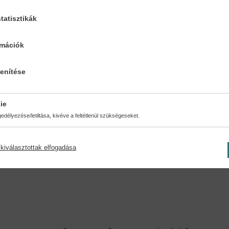
a ezrede a frontról. Kozma huszárkapitány ekkor spanyolnáthában meg
-ben Szegeden a Nemzeti Hadsereg propaganda- és védelmi osztályána
tatisztikák
. 1922 októberétől az MTI, 1925-től a Magyar Telefonhírmondó és Rádió R
ös-, majd Darányi-kormány belügyminisztere. 1937. márciusától újra a
rmációk
 irányításában. 1940-től kinevezték a visszacsatolt Kárpátalja kormán
lenítése
ie
délyezése/letiltása, kivéve a feltétlenül szükségeseket.
ésmód:
Oldalszám:
nytábla
421
kiválasztottak elfogadása