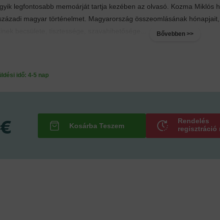
gyik legfontosabb memoárját tartja kezében az olvasó. Kozma Miklós hi
. századi magyar történelmet. Magyarország összeomlásának hónapjait,
kinek becsülete, tisztessége, szavahihetősége...
Bővebben >>
ési idő: 4-5 nap
 €
Rendelés
regisztráció