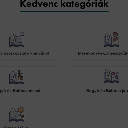
Kedvenc kategóriák
b szórakoztató kiadvány!
Mesekönyvek, mesegyűj
yó és Babóca meséi
Bogyó és Babóca ját