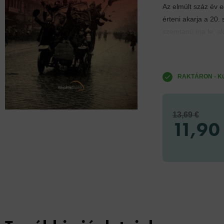
Az elmúlt száz év e
érteni akarja a 20
szemtanú írja le, a
RAKTÁRON - Küld
13,69 €
11,90