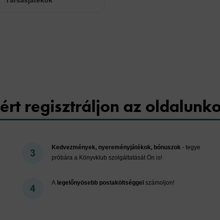
Társasjátékok
Cookies
ért regisztráljon az oldalunk
Kedvezmények, nyereményjátékok, bónuszok
- tegye
próbára a Könyvklub szolgáltatását Ön is!
A
legelőnyösebb postaköltséggel
számoljon!