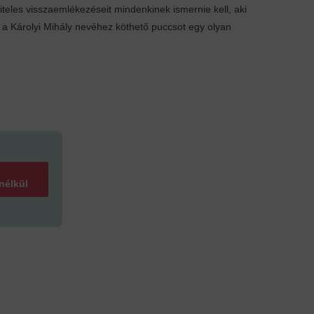
teles visszaemlékezéseit mindenkinek ismernie kell, aki
 a Károlyi Mihály nevéhez köthető puccsot egy olyan
 nélkül