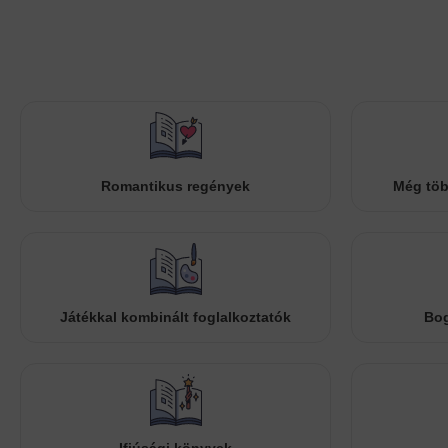
Romantikus regények
Még töb
Játékkal kombinált foglalkoztatók
Bog