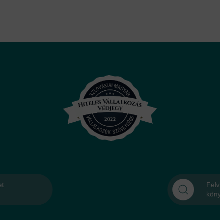
et
Felv
kön