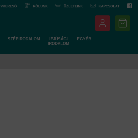
NYVKERESŐ
RÓLUNK
ÜZLETEINK
KAPCSOLAT
SZÉPIRODALOM
IFJÚSÁGI
EGYÉB
IRODALOM