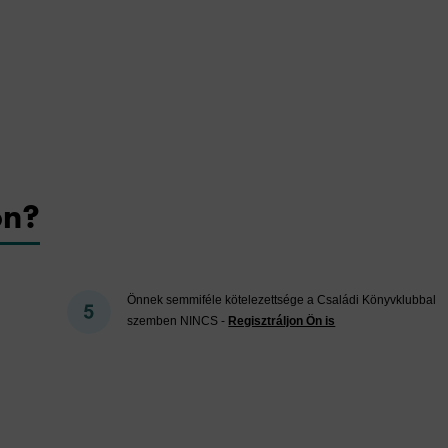
on?
Önnek semmiféle kötelezettsége a Családi Könyvklubbal
szemben NINCS -
Regisztráljon Ön is