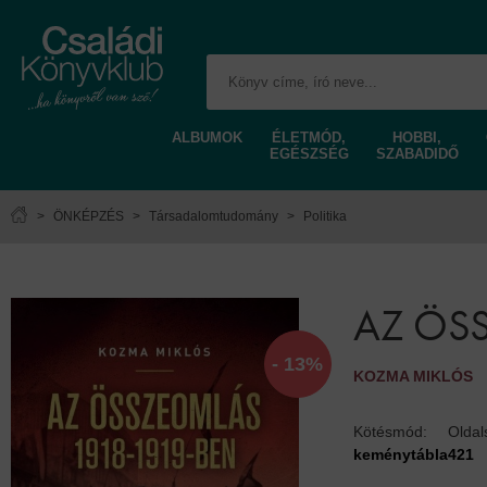
ALBUMOK
ÉLETMÓD,
HOBBI,
EGÉSZSÉG
SZABADIDŐ
>
ÖNKÉPZÉS
>
Társadalomtudomány
>
Politika
AZ ÖS
- 13%
KOZMA MIKLÓS
Kötésmód:
Olda
keménytábla
421