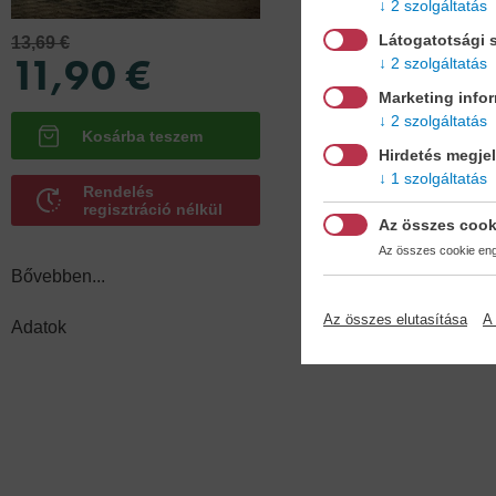
2 szolgáltatás
október végén került haz
be az eseményekbe. 1919
Látogatotsági s
13,69 €
11,90 €
katonapolitikai referense
2 szolgáltatás
1937. február 3-ig a Gömb
Marketing info
fegyveres akciók politika
2 szolgáltatás
Hirdetés megje
Adatok
1 szolgáltatás
Rendelés
regisztráció nélkül
Az összes cook
Az összes cookie enge
Bővebben...
Köt
kemé
Az összes elutasítása
A 
Adatok