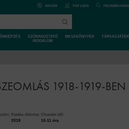
AKCIÓK
TOP LISTA
FELVIDÉKI KÖ
ÖNKÉPZÉS
SZÓRAKOZTATÓ
MESEKÖNYVEK
TÁRSASJÁTÉK
IRODALOM
SZEOMLÁS 1918-1919-BEN
lszám:
Kiadás dátuma:
Olvasási idő:
2019
10-11 óra