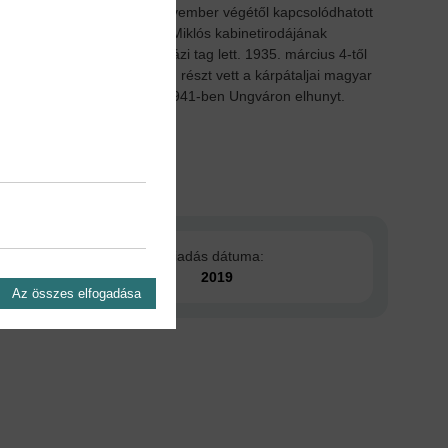
betegedett, s csak 1918 november végétől kapcsolódhatott
k vezetője, majd Horthy Miklós kabinetirodájának
t. elnöke, 1934-től felsőházi tag lett. 1935. március 4-től
z MTI vezetője. 1938 őszén részt vett a kárpátaljai magyar
yzói biztosának, nemsokára, 1941-ben Ungváron elhunyt.
Kiadás dátuma:
2019
Az összes elfogadása