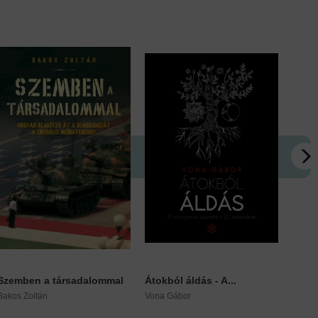
Szemben a társadalommal
Átokból áldás - A...
India
Bakos Zoltán
Vona Gábor
Szubr