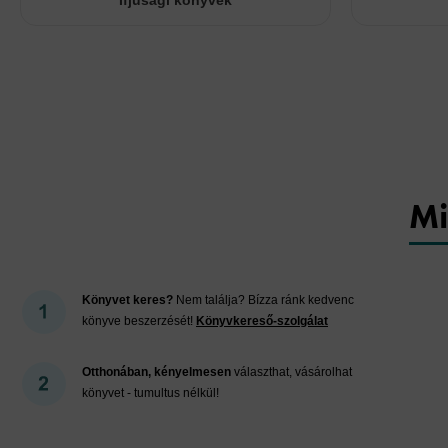
Ifjúsági könyvek
Mi
Könyvet keres?
Nem találja? Bízza ránk kedvenc
könyve beszerzését!
Könyvkereső-szolgálat
Otthonában, kényelmesen
választhat, vásárolhat
könyvet - tumultus nélkül!