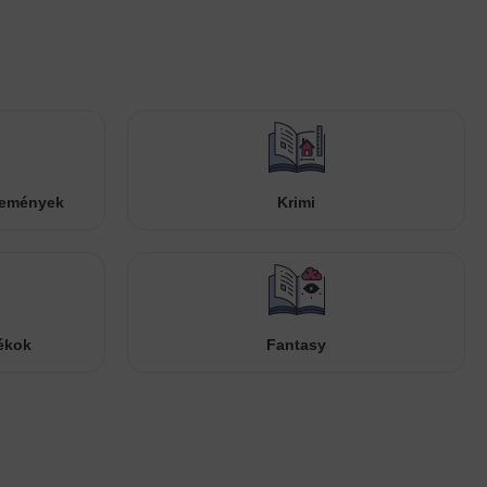
temények
Krimi
ékok
Fantasy