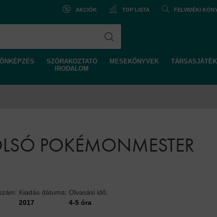
AKCIÓK
TOP LISTA
FELVIDÉKI KÖ
ÖNKÉPZÉS
SZÓRAKOZTATÓ
MESEKÖNYVEK
TÁRSASJÁTÉK
IRODALOM
OLSÓ POKÉMONMESTER
lszám:
Kiadás dátuma:
Olvasási idő:
2017
4-5 óra