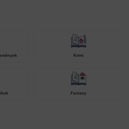
temények
Krimi
ékok
Fantasy