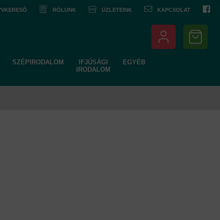
NYVKERESŐ
RÓLUNK
ÜZLETEINK
KAPCSOLAT
SZÉPIRODALOM
IFJÚSÁGI
EGYÉB
IRODALOM