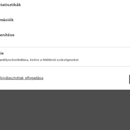
tatisztikák
ésmód:
Oldalszám:
nytábla
176
rmációk
lenítése
ie
délyezése/letiltása, kivéve a feltétlenül szükségeseket.
kiválasztottak elfogadása