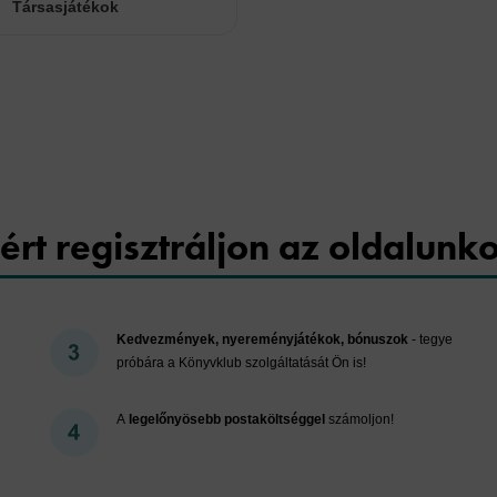
Társasjátékok
Cookies
ért regisztráljon az oldalunk
Kedvezmények, nyereményjátékok, bónuszok
- tegye
próbára a Könyvklub szolgáltatását Ön is!
A
legelőnyösebb postaköltséggel
számoljon!