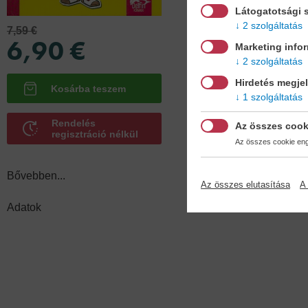
Látogatotsági s
Köt
2 szolgáltatás
7,59 €
kemé
6,90 €
Marketing info
2 szolgáltatás
Hirdetés megje
1 szolgáltatás
Rendelés
Az összes cook
regisztráció nélkül
Az összes cookie enge
Bővebben...
Az összes elutasítása
A 
Adatok