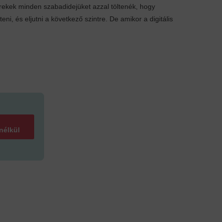
rekek minden szabadidejüket azzal töltenék, hogy
, és eljutni a következő szintre. De amikor a digitális
 nélkül