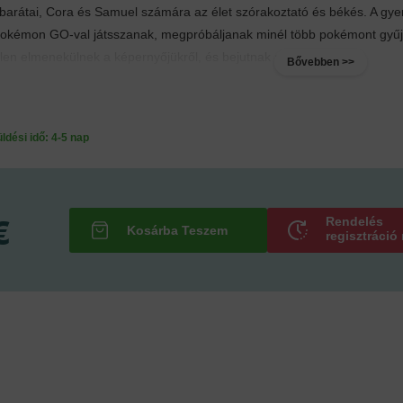
 barátai, Cora és Samuel számára az élet szórakoztató és békés. A gye
okémon GO-val játsszanak, megpróbáljanak minél több pokémont gyűjteni
len elmenekülnek a képernyőjükről, és bejutnak a...
Bővebben >>
ési idő: 4-5 nap
€
Rendelés
regisztráció