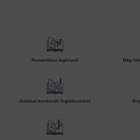
Romantikus regények
Még töb
Játékkal kombinált foglalkoztatók
Bog