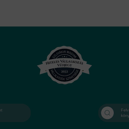
et
Felv
kön