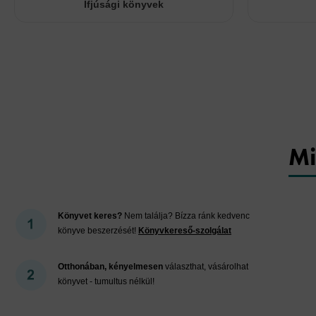
Ifjúsági könyvek
Mi
Könyvet keres?
Nem találja? Bízza ránk kedvenc
könyve beszerzését!
Könyvkereső-szolgálat
Otthonában, kényelmesen
választhat, vásárolhat
könyvet - tumultus nélkül!