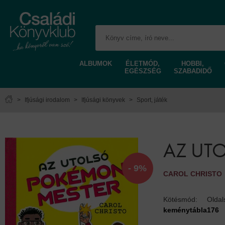
ALBUMOK
ÉLETMÓD,
HOBBI,
EGÉSZSÉG
SZABADIDŐ
>
Ifjúsági irodalom
>
Ifjúsági könyvek
>
Sport, játék
AZ UT
- 9%
CAROL CHRISTO
Kötésmód:
Olda
keménytábla
176