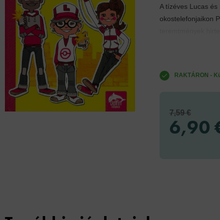
A tízéves Lucas és
okostelefonjaikon P
teremtmények hirte
RAKTÁRON - Küld
7,59 €
6,90 