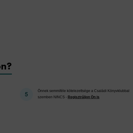
on?
Önnek semmiféle kötelezettsége a Családi Könyvklubbal
szemben NINCS -
Regisztráljon Ön is