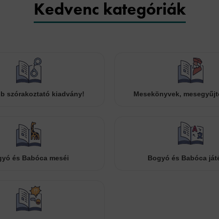
Kedvenc kategóriák
b szórakoztató kiadvány!
Mesekönyvek, mesegyűj
yó és Babóca meséi
Bogyó és Babóca ját