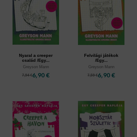
Nyaral a creeper
Felvilági játékok
család /Egy...
/Egy...
Greyson Mann
Greyson Mann
6,90 €
6,90 €
7,94 €
7,59 €