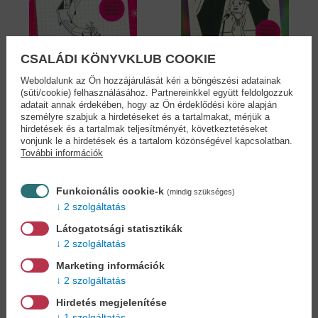
CSALÁDI KÖNYVKLUB COOKIE
Weboldalunk az Ön hozzájárulását kéri a böngészési adatainak
(süti/cookie) felhasználásához. Partnereinkkel együtt feldolgozzuk
adatait annak érdekében, hogy az Ön érdeklődési köre alapján
Creeper a havon /Egy
Mobsztár születik
személyre szabjuk a hirdetéseket és a tartalmakat, mérjük a
creeper...
/Egy...
hirdetések és a tartalmak teljesítményét, következtetéseket
Greyson Mann
Greyson Mann
vonjunk le a hirdetések és a tartalom közönségével kapcsolatban.
6,90 €
6,90 €
További információk
7,59 €
7,59 €
Funkcionális cookie-k
(mindig szükséges)
2 szolgáltatás
Látogatotsági statisztikák
Cookies
2 szolgáltatás
Marketing információk
Miért regisztráljon az oldalunkon?
2 szolgáltatás
Hirdetés megjelenítése
1 szolgáltatás