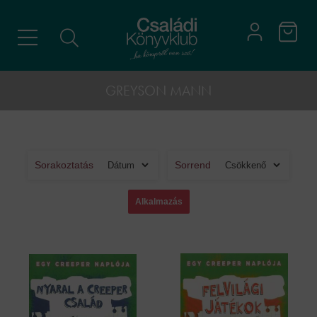
GREYSON MANN
Sorakoztatás
Sorrend