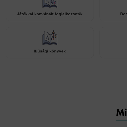
Játékkal kombinált foglalkoztatók
Bog
Ifjúsági könyvek
Mi