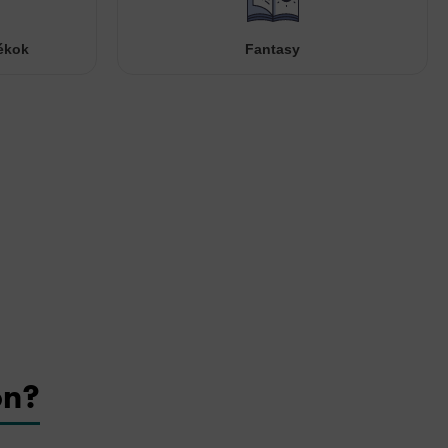
ékok
Fantasy
on?