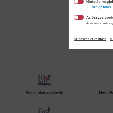
Hirdetés megje
1 szolgáltatás
Az összes cook
Az összes cookie enge
Az összes elutasítása
A 
Romantikus regények
Még töb