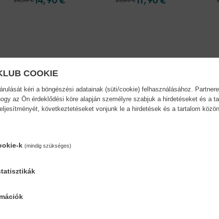
.
KLUB COOKIE
ulását kéri a böngészési adatainak (süti/cookie) felhasználásához. Partnere
mészetet, ezért szeret vidéken lenni! Az egyszerű és szórakoz
ogy az Ön érdeklődési köre alapján személyre szabjuk a hirdetéseket és a ta
rhetsz meg. A válaszhoz használd a Carotina Beszélő Tollat
teljesítményét, következtetéseket vonjunk le a hirdetések és a tartalom köz
ig rejtvényeket fedezhetsz fel. Jó szórakozást! Egyszerű és s
ttartás világában. A Carotina vidékre utazik kézségfejlesztő já
ookie-k
(mindig szükséges)
tatisztikák
rmációk