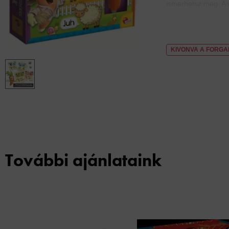
ismerhetsz meg. A v
KIVONVA A FORG
További ajánlataink