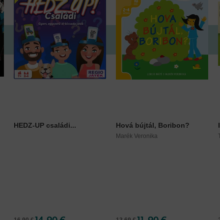
HEDZ-UP családi...
Hová bújtál, Boribon?
Marék Veronika
14,90 €
11,90 €
16,90 €
13,69 €