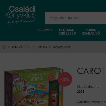
ALBUMOK
ÉLETMÓD,
HOBBI,
EGÉSZSÉG
SZABADIDŐ
>
TÁRSASJÁTÉK
>
Játékok
>
Társasjátékok
CAROTI
- 3%
Kiadás dátuma:
2023
Carotina szereti a 