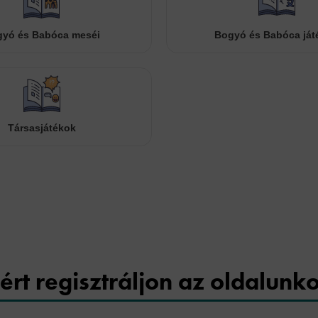
yó és Babóca meséi
Bogyó és Babóca ját
Társasjátékok
Cookies
ért regisztráljon az oldalunk