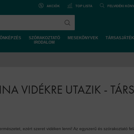
AKCIÓK
TOP LISTA
FELVIDÉKI KÖ
ÖNKÉPZÉS
SZÓRAKOZTATÓ
MESEKÖNYVEK
TÁRSASJÁTÉK
IRODALOM
NA VIDÉKRE UTAZIK - TÁR
természetet, ezért szeret vidéken lenni! Az egyszerű és szórakoztató fel