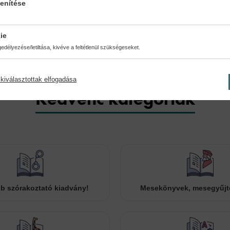
Kiadás dátuma:
lenítése
2023
ie
délyezése/letiltása, kivéve a feltétlenül szükségeseket.
kiválasztottak elfogadása
Kedvenc kategóriák
b szórakoztató kiadvány!
Mesekönyvek, mesegyűj