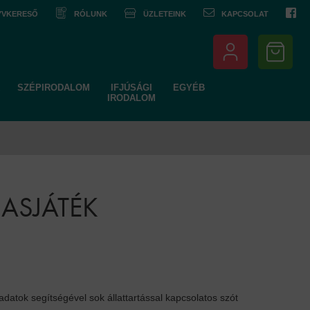
NYVKERESŐ
RÓLUNK
ÜZLETEINK
KAPCSOLAT
SZÉPIRODALOM
IFJÚSÁGI
EGYÉB
IRODALOM
SASJÁTÉK
adatok segítségével sok állattartással kapcsolatos szót