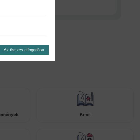
Az összes elfogadása
temények
Krimi