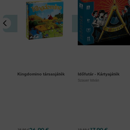
Kingdomino társasjáték
Időfutár - Kártyajáték
Szauer István
26,90 €
17,90 €
28,90 €
19,69 €