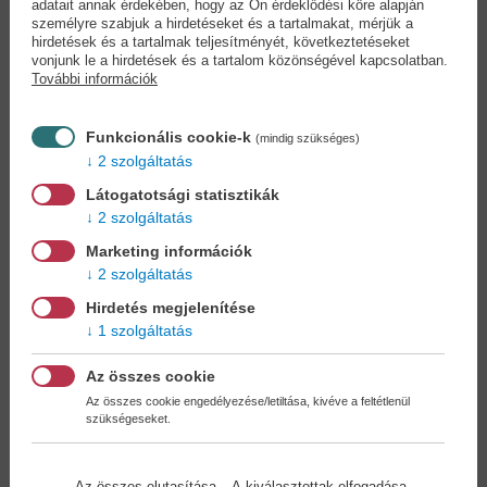
adatait annak érdekében, hogy az Ön érdeklődési köre alapján
Ujjtorna – logikai
Boribon - A nagy...
játék
személyre szabjuk a hirdetéseket és a tartalmakat, mérjük a
Társasjáték
hirdetések és a tartalmak teljesítményét, következtetéseket
Társasjáték
vonjunk le a hirdetések és a tartalom közönségével kapcsolatban.
11,90 €
14,90 €
13,90 €
16,90 €
További információk
Funkcionális cookie-k
(mindig szükséges)
2 szolgáltatás
Látogatotsági statisztikák
2 szolgáltatás
Marketing információk
2 szolgáltatás
Hirdetés megjelenítése
1 szolgáltatás
Az összes cookie
Az összes cookie engedélyezése/letiltása, kivéve a feltétlenül
szükségeseket.
Élve fogd el
Én láttam meg
/Társasjáték
először! -...
Az összes elutasítása
A kiválasztottak elfogadása