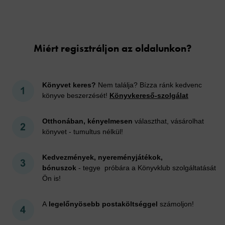
Cookies
Miért regisztráljon az oldalunkon?
Könyvet keres?
Nem találja? Bízza ránk kedvenc
könyve beszerzését!
Könyvkereső-szolgálat
Otthonában, kényelmesen
választhat, vásárolhat
könyvet - tumultus nélkül!
Kedvezmények, nyereményjátékok,
bónuszok
- tegye próbára a Könyvklub szolgáltatását
Ön is!
A
legelőnyösebb postaköltséggel
számoljon!