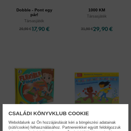
Dobble - Pont egy
1000 KM
pár!
Társasjáték
Társasjáték
17,90 €
29,90 €
20,90 €
31,90 €
CSALÁDI KÖNYVKLUB COOKIE
Weboldalunk az Ön hozzájárulását kéri a böngészési adatainak
(süti/cookie) felhasználásához. Partnereinkkel együtt feldolgozzuk