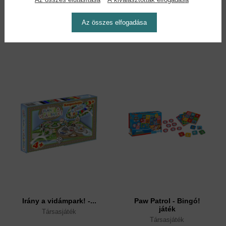
Társasjáték
Társasjáték
20,90 €
40,90 €
24,04 €
44,99 €
Az összes elfogadása
Irány a vidámpark! -...
Paw Patrol - Bingó!
játék
Társasjáték
Társasjáték